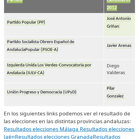
Partido
Candidatos
2012
José Antonio
Partido Popular (PP)
Griñan
Partido Socialista Obrero Español de
Javier Arenas
AndaluciaPopular (
PSOE-A
)
Diego
Izquierda Unida Los Verdes-Convocatoria por
Valderas
Andalucía (IULV-CA)
Pilar
Unión Progreso y Democracia (UPyD)
Gonzalez
En los siguientes links podemos ver el resultado de
las elecciones en las distintas provincias andaluzas:
Resultados elecciones Málaga
Resultados elecciones
Jaén
Resultados elecciones Granada
Resultados