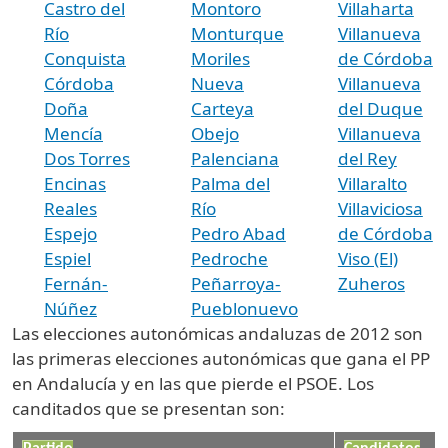
Castro del
Montoro
Villaharta
Río
Monturque
Villanueva
Conquista
Moriles
de Córdoba
Córdoba
Nueva
Villanueva
Doña
Carteya
del Duque
Mencía
Obejo
Villanueva
Dos Torres
Palenciana
del Rey
Encinas
Palma del
Villaralto
Reales
Río
Villaviciosa
Espejo
Pedro Abad
de Córdoba
Espiel
Pedroche
Viso (El)
Fernán-
Peñarroya-
Zuheros
Núñez
Pueblonuevo
Las elecciones autonómicas andaluzas de 2012 son
las primeras elecciones autonómicas que gana el PP
en Andalucía y en las que pierde el PSOE. Los
canditados que se presentan son: