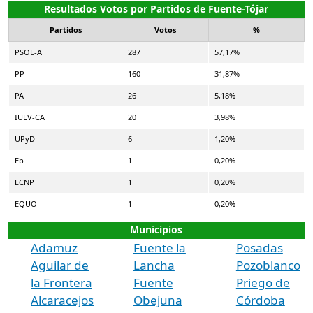
Resultados Votos por Partidos de Fuente-Tójar
Partidos
Votos
%
PSOE-A
287
57,17%
PP
160
31,87%
PA
26
5,18%
IULV-CA
20
3,98%
UPyD
6
1,20%
Eb
1
0,20%
ECNP
1
0,20%
EQUO
1
0,20%
Municipios
Adamuz
Fuente la
Posadas
Aguilar de
Lancha
Pozoblanco
la Frontera
Fuente
Priego de
Alcaracejos
Obejuna
Córdoba