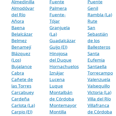
Almedinilla
Fuente
Puente
Almodóvar
Palmera
Genil
del Río
Fuente-
Rambla (La)
Añora
Tójar
Rute
Baena
Granjuela
San
Belalcázar
(La)
Sebastián
Belmez
Guadalcázar
de los
Benamejí
Guijo (El)
Ballesteros
Blázquez
Hinojosa
Santa
(Los)
del Duque
Eufemia
Bujalance
Hornachuelos
Santaella
Cabra
Iznájar
Torrecampo
Cañete de
Lucena
Valenzuela
las Torres
Luque
Valsequillo
Carcabuey
Montalbán
Victoria (La)
Cardeña
de Córdoba
Villa del Río
Carlota (La)
Montemayor
Villafranca
Carpio (El)
Montilla
de Córdoba