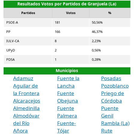
Resultados Votos por Partidos de Granjuela (La)
Partidos
Votos
%
PSOE-A
181
50,56%
PP
166
46,37%
IULV-CA
8
2,23%
UPyD
2
0,56%
PDSA
1
0,28%
Municipios
Adamuz
Fuente la
Posadas
Aguilar de
Lancha
Pozoblanco
la Frontera
Fuente
Priego de
Alcaracejos
Obejuna
Córdoba
Almedinilla
Fuente
Puente
Almodóvar
Palmera
Genil
del Río
Fuente-
Rambla (La)
Añora
Tójar
Rute