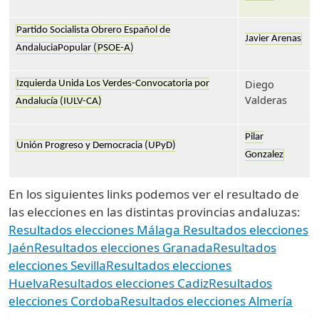
Partido Socialista Obrero Español de
Javier Arenas
AndaluciaPopular (
PSOE-A
)
Diego
Izquierda Unida Los Verdes-Convocatoria por
Valderas
Andalucía (IULV-CA)
Pilar
Unión Progreso y Democracia (UPyD)
Gonzalez
En los siguientes links podemos ver el resultado de
las elecciones en las distintas provincias andaluzas:
Resultados elecciones Málaga
Resultados elecciones
Jaén
Resultados elecciones Granada
Resultados
elecciones Sevilla
Resultados elecciones
Huelva
Resultados elecciones Cadiz
Resultados
elecciones Cordoba
Resultados elecciones Almería