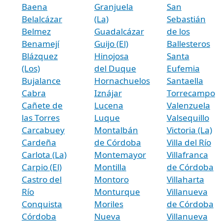
Baena
Granjuela
San
Belalcázar
(La)
Sebastián
Belmez
Guadalcázar
de los
Benamejí
Guijo (El)
Ballesteros
Blázquez
Hinojosa
Santa
(Los)
del Duque
Eufemia
Bujalance
Hornachuelos
Santaella
Cabra
Iznájar
Torrecampo
Cañete de
Lucena
Valenzuela
las Torres
Luque
Valsequillo
Carcabuey
Montalbán
Victoria (La)
Cardeña
de Córdoba
Villa del Río
Carlota (La)
Montemayor
Villafranca
Carpio (El)
Montilla
de Córdoba
Castro del
Montoro
Villaharta
Río
Monturque
Villanueva
Conquista
Moriles
de Córdoba
Córdoba
Nueva
Villanueva