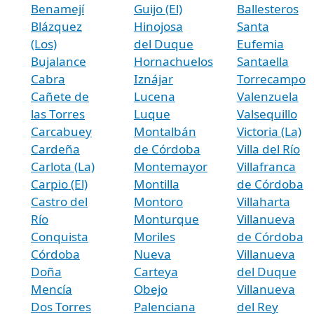
Benamejí
Guijo (El)
Ballesteros
Blázquez
Hinojosa
Santa
(Los)
del Duque
Eufemia
Bujalance
Hornachuelos
Santaella
Cabra
Iznájar
Torrecampo
Cañete de
Lucena
Valenzuela
las Torres
Luque
Valsequillo
Carcabuey
Montalbán
Victoria (La)
Cardeña
de Córdoba
Villa del Río
Carlota (La)
Montemayor
Villafranca
Carpio (El)
Montilla
de Córdoba
Castro del
Montoro
Villaharta
Río
Monturque
Villanueva
Conquista
Moriles
de Córdoba
Córdoba
Nueva
Villanueva
Doña
Carteya
del Duque
Mencía
Obejo
Villanueva
Dos Torres
Palenciana
del Rey