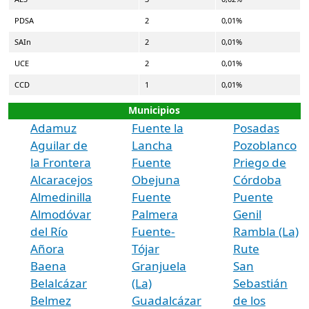
PDSA
2
0,01%
SAIn
2
0,01%
UCE
2
0,01%
CCD
1
0,01%
Municipios
Adamuz
Fuente la
Posadas
Aguilar de
Lancha
Pozoblanco
la Frontera
Fuente
Priego de
Alcaracejos
Obejuna
Córdoba
Almedinilla
Fuente
Puente
Almodóvar
Palmera
Genil
del Río
Fuente-
Rambla (La)
Añora
Tójar
Rute
Baena
Granjuela
San
Belalcázar
(La)
Sebastián
Belmez
Guadalcázar
de los