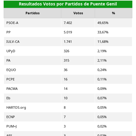
Resultados Votos por Partidos de Puente Genil
Partidos
Votos
%
PSOE-A
7.402
49,65%
PP
5.019
33,67%
IULV-CA
1.741
11,68%
UPyD
326
2,19%
PA
315
2,11%
EQUO
36
0,24%
PCPE
16
0,11%
PACMA
14
0,09%
Eb
10
0,07%
HARTOS.org
8
0,05%
ECNP
7
0,05%
PUM+J
3
0,02%
AES
3
0,02%