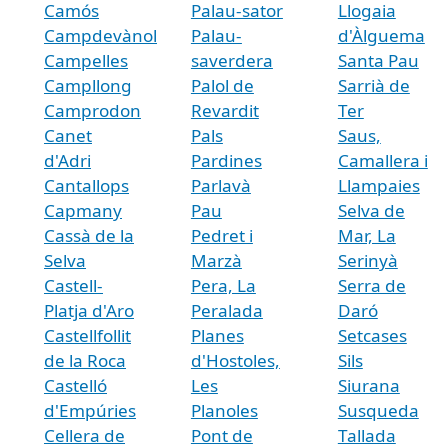
Camós
Palau-sator
Llogaia
Campdevànol
Palau-
d'Àlguema
Campelles
saverdera
Santa Pau
Campllong
Palol de
Sarrià de
Camprodon
Revardit
Ter
Canet
Pals
Saus,
d'Adri
Pardines
Camallera i
Cantallops
Parlavà
Llampaies
Capmany
Pau
Selva de
Cassà de la
Pedret i
Mar, La
Selva
Marzà
Serinyà
Castell-
Pera, La
Serra de
Platja d'Aro
Peralada
Daró
Castellfollit
Planes
Setcases
de la Roca
d'Hostoles,
Sils
Castelló
Les
Siurana
d'Empúries
Planoles
Susqueda
Cellera de
Pont de
Tallada