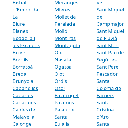
Bisbal
Meranges
Vell
d'Empordà,
Mieres
Sant Miquel
La
Mollet de
de
Biure
Peralada
Campmajor
Blanes
Molló
Sant Miquel
Boadella i
Mont-ras
de Fluvià
les Escaules
Montagut i
Sant Mori
Bolvir
Oix
Sant Pau de
Bordils
Navata
Segúries
Borrassà
Ogassa
Sant Pere
Breda
Olot
Pescador
Brunyola
Ordis
Santa
Cabanelles
Osor
Coloma de
Cabanes
Palafrugell
Farners
Cadaqués
Palamós
Santa
Caldes de
Palau de
Cristina
Malavella
Santa
d'Aro
Calonge
Eulàlia
Santa