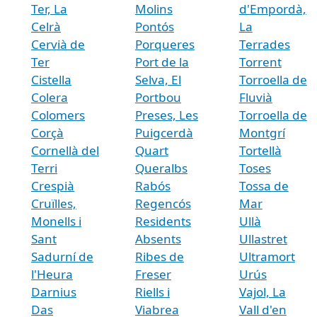
Ter, La
Molins
d'Empordà,
Celrà
Pontós
La
Cervià de
Porqueres
Terrades
Ter
Port de la
Torrent
Cistella
Selva, El
Torroella de
Colera
Portbou
Fluvià
Colomers
Preses, Les
Torroella de
Corçà
Puigcerdà
Montgrí
Cornellà del
Quart
Tortellà
Terri
Queralbs
Toses
Crespià
Rabós
Tossa de
Cruïlles,
Regencós
Mar
Monells i
Residents
Ullà
Sant
Absents
Ullastret
Sadurní de
Ribes de
Ultramort
l'Heura
Freser
Urús
Darnius
Riells i
Vajol, La
Das
Viabrea
Vall d'en