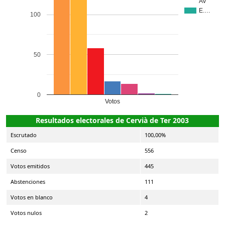
AV
E.…
100
50
0
Votos
Resultados electorales de Cervià de Ter 2003
Escrutado
100,00%
Censo
556
Votos emitidos
445
Abstenciones
111
Votos en blanco
4
Votos nulos
2