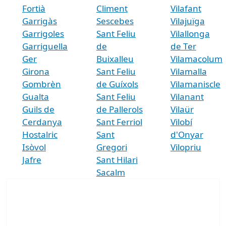
Fortià
Climent
Vilafant
Garrigàs
Sescebes
Vilajuïga
Garrigoles
Sant Feliu
Vilallonga
Garriguella
de
de Ter
Ger
Buixalleu
Vilamacolum
Girona
Sant Feliu
Vilamalla
Gombrèn
de Guíxols
Vilamaniscle
Gualta
Sant Feliu
Vilanant
Guils de
de Pallerols
Vilaür
Cerdanya
Sant Ferriol
Vilobí
Hostalric
Sant
d'Onyar
Isòvol
Gregori
Vilopriu
Jafre
Sant Hilari
Sacalm