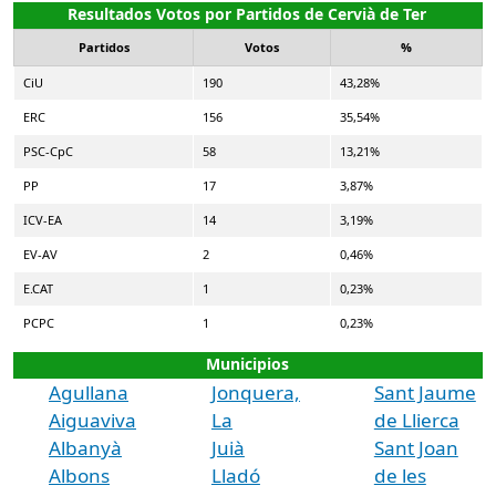
Resultados Votos por Partidos de Cervià de Ter
Partidos
Votos
%
CiU
190
43,28%
ERC
156
35,54%
PSC-CpC
58
13,21%
PP
17
3,87%
ICV-EA
14
3,19%
EV-AV
2
0,46%
E.CAT
1
0,23%
PCPC
1
0,23%
Municipios
Agullana
Jonquera,
Sant Jaume
Aiguaviva
La
de Llierca
Albanyà
Juià
Sant Joan
Albons
Lladó
de les