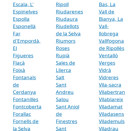
Escala, L'
Ripoll
Bas, La
Espinelves
Riudarenes
Vall de
Espolla
Riudaura
Bianya, La
Esponellà
Riudellots
Vall-
Far
de la Selva
llobrega
d'Empordà,
Riumors
Vallfogona
El
Roses
de Ripollès
Figueres
Rupià
Ventalló
Flaçà
Sales de
Verges
Foixà
Llierca
Vidrà
Fontanals
Salt
Vidreres
de
Sant
Vila-sacra
Cerdanya
Andreu
Vilabertran
Fontanilles
Salou
Vilablareix
Fontcoberta
Sant Aniol
Viladamat
Forallac
de
Viladasens
Fornells de
Finestres
Vilademuls
la Selva
Sant
Viladrau