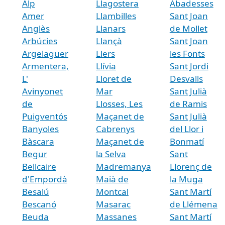
Alp
Llagostera
Abadesses
Amer
Llambilles
Sant Joan
Anglès
Llanars
de Mollet
Arbúcies
Llançà
Sant Joan
Argelaguer
Llers
les Fonts
Armentera,
Llívia
Sant Jordi
L'
Lloret de
Desvalls
Avinyonet
Mar
Sant Julià
de
Llosses, Les
de Ramis
Puigventós
Maçanet de
Sant Julià
Banyoles
Cabrenys
del Llor i
Bàscara
Maçanet de
Bonmatí
Begur
la Selva
Sant
Bellcaire
Madremanya
Llorenç de
d'Empordà
Maià de
la Muga
Besalú
Montcal
Sant Martí
Bescanó
Masarac
de Llémena
Beuda
Massanes
Sant Martí