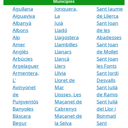
Municipios
Agullana
Jonquera,
Sant Jaume
Aiguaviva
La
de Llierca
Albanyà
Juià
Sant Joan
Albons
Lladó
de les
Alp
Llagostera
Abadesses
Amer
Llambilles
Sant Joan
Anglès
Llanars
de Mollet
Arbúcies
Llançà
Sant Joan
Argelaguer
Llers
les Fonts
Armentera,
Llívia
Sant Jordi
L'
Lloret de
Desvalls
Avinyonet
Mar
Sant Julià
de
Llosses, Les
de Ramis
Puigventós
Maçanet de
Sant Julià
Banyoles
Cabrenys
del Llor i
Bàscara
Maçanet de
Bonmatí
Begur
la Selva
Sant