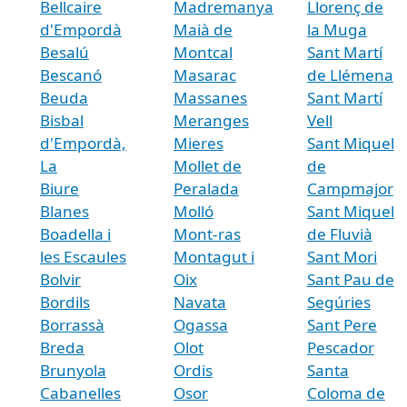
Bellcaire
Madremanya
Llorenç de
d'Empordà
Maià de
la Muga
Besalú
Montcal
Sant Martí
Bescanó
Masarac
de Llémena
Beuda
Massanes
Sant Martí
Bisbal
Meranges
Vell
d'Empordà,
Mieres
Sant Miquel
La
Mollet de
de
Biure
Peralada
Campmajor
Blanes
Molló
Sant Miquel
Boadella i
Mont-ras
de Fluvià
les Escaules
Montagut i
Sant Mori
Bolvir
Oix
Sant Pau de
Bordils
Navata
Segúries
Borrassà
Ogassa
Sant Pere
Breda
Olot
Pescador
Brunyola
Ordis
Santa
Cabanelles
Osor
Coloma de