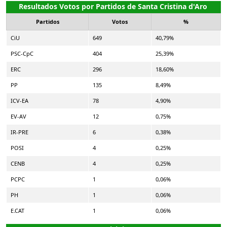
Resultados Votos por Partidos de Santa Cristina d'Aro
Partidos
Votos
%
CiU
649
40,79%
PSC-CpC
404
25,39%
ERC
296
18,60%
PP
135
8,49%
ICV-EA
78
4,90%
EV-AV
12
0,75%
IR-PRE
6
0,38%
POSI
4
0,25%
CENB
4
0,25%
PCPC
1
0,06%
PH
1
0,06%
E.CAT
1
0,06%