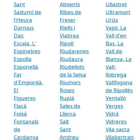
Sant
Absents
Ullastret
Sadurní de
Ribes de
Ultramort
l'Heura
Freser
Urús
Darnius
Riells i
Vajol, La
Das
Viabrea
Vall d'en
Escala, L'
Ripoll
Bas, La
Espinelves
Riudarenes
Vall de
Espolla
Riudaura
Bianya, La
Esponellà
Riudellots
Vall-
Far
de la Selva
llobrega
d'Empordà,
Riumors
Vallfogona
El
Roses
de Ripollès
Figueres
Rupià
Ventalló
Flaçà
Sales de
Verges
Foixà
Llierca
Vidrà
Fontanals
Salt
Vidreres
de
Sant
Vila-sacra
Cerdanya
Andreu
Vilabertran