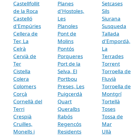
Castellfollit
Planes
Setcases
de la Roca
d'Hostoles,
Sils
Castelló
Les
Siurana
d'Empúries
Planoles
Susqueda
Cellera de
Pont de
Tallada
Ter, La
Molins
d'Empordà,
Celrà
Pontós
La
Cervià de
Porqueres
Terrades
Ter
Port de la
Torrent
Cistella
Selva, El
Torroella de
Colera
Portbou
Fluvià
Colomers
Preses, Les
Torroella de
Corçà
Puigcerdà
Montgrí
Cornellà del
Quart
Tortellà
Terri
Queralbs
Toses
Crespià
Rabós
Tossa de
Cruïlles,
Regencós
Mar
Monells i
Residents
Ullà