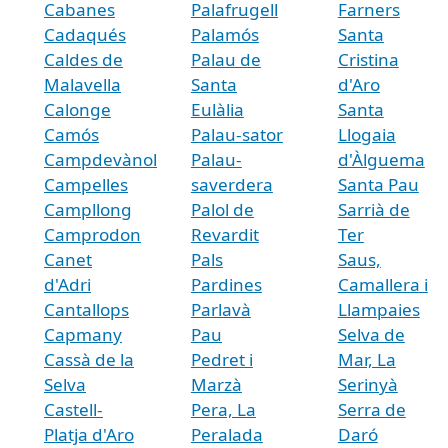
Cabanes
Palafrugell
Farners
Cadaqués
Palamós
Santa
Caldes de
Palau de
Cristina
Malavella
Santa
d'Aro
Calonge
Eulàlia
Santa
Camós
Palau-sator
Llogaia
Campdevànol
Palau-
d'Àlguema
Campelles
saverdera
Santa Pau
Campllong
Palol de
Sarrià de
Camprodon
Revardit
Ter
Canet
Pals
Saus,
d'Adri
Pardines
Camallera i
Cantallops
Parlavà
Llampaies
Capmany
Pau
Selva de
Cassà de la
Pedret i
Mar, La
Selva
Marzà
Serinyà
Castell-
Pera, La
Serra de
Platja d'Aro
Peralada
Daró