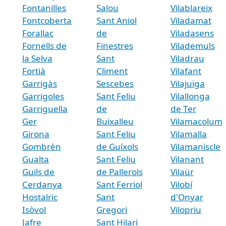
Fontanilles
Salou
Vilablareix
Fontcoberta
Sant Aniol
Viladamat
Forallac
de
Viladasens
Fornells de
Finestres
Vilademuls
la Selva
Sant
Viladrau
Fortià
Climent
Vilafant
Garrigàs
Sescebes
Vilajuïga
Garrigoles
Sant Feliu
Vilallonga
Garriguella
de
de Ter
Ger
Buixalleu
Vilamacolum
Girona
Sant Feliu
Vilamalla
Gombrèn
de Guíxols
Vilamaniscle
Gualta
Sant Feliu
Vilanant
Guils de
de Pallerols
Vilaür
Cerdanya
Sant Ferriol
Vilobí
Hostalric
Sant
d'Onyar
Isòvol
Gregori
Vilopriu
Jafre
Sant Hilari