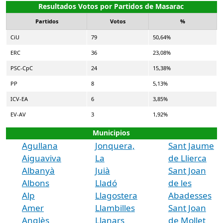
Resultados Votos por Partidos de Masarac
Partidos
Votos
%
CiU
79
50,64%
ERC
36
23,08%
PSC-CpC
24
15,38%
PP
8
5,13%
ICV-EA
6
3,85%
EV-AV
3
1,92%
Municipios
Agullana
Jonquera,
Sant Jaume
Aiguaviva
La
de Llierca
Albanyà
Juià
Sant Joan
Albons
Lladó
de les
Alp
Llagostera
Abadesses
Amer
Llambilles
Sant Joan
Anglès
Llanars
de Mollet