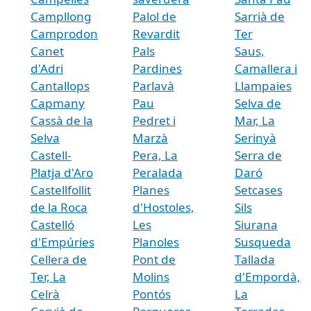
Campllong
Palol de
Sarrià de
Camprodon
Revardit
Ter
Canet
Pals
Saus,
d'Adri
Pardines
Camallera i
Cantallops
Parlavà
Llampaies
Capmany
Pau
Selva de
Cassà de la
Pedret i
Mar, La
Selva
Marzà
Serinyà
Castell-
Pera, La
Serra de
Platja d'Aro
Peralada
Daró
Castellfollit
Planes
Setcases
de la Roca
d'Hostoles,
Sils
Castelló
Les
Siurana
d'Empúries
Planoles
Susqueda
Cellera de
Pont de
Tallada
Ter, La
Molins
d'Empordà,
Celrà
Pontós
La