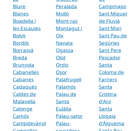
Biure
Peralada
Campmajor
Blanes
Molló
Sant Miquel
Boadella i
Mont-ras
de Fluvià
les Escaules
Montagut i
Sant Mori
Bolvir
Oix
Sant Pau de
Bordils
Navata
Segúries
Borrassà
Ogassa
Sant Pere
Breda
Olot
Pescador
Brunyola
Ordis
Santa
Cabanelles
Osor
Coloma de
Cabanes
Palafrugell
Farners
Cadaqués
Palamós
Santa
Caldes de
Palau de
Cristina
Malavella
Santa
d'Aro
Calonge
Eulàlia
Santa
Camós
Palau-sator
Llogaia
Campdevànol
Palau-
d'Àlguema
Campelles
saverdera
Santa Pau