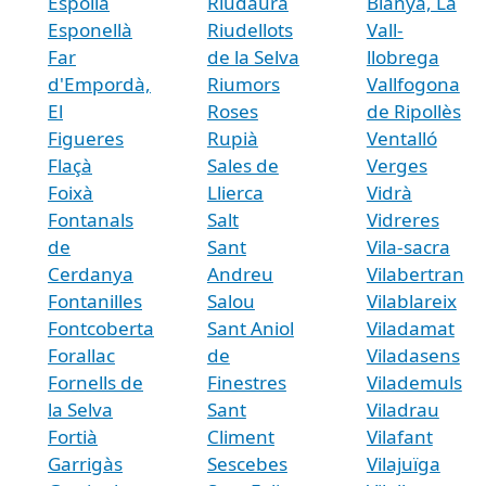
Espolla
Riudaura
Bianya, La
Esponellà
Riudellots
Vall-
Far
de la Selva
llobrega
d'Empordà,
Riumors
Vallfogona
El
Roses
de Ripollès
Figueres
Rupià
Ventalló
Flaçà
Sales de
Verges
Foixà
Llierca
Vidrà
Fontanals
Salt
Vidreres
de
Sant
Vila-sacra
Cerdanya
Andreu
Vilabertran
Fontanilles
Salou
Vilablareix
Fontcoberta
Sant Aniol
Viladamat
Forallac
de
Viladasens
Fornells de
Finestres
Vilademuls
la Selva
Sant
Viladrau
Fortià
Climent
Vilafant
Garrigàs
Sescebes
Vilajuïga