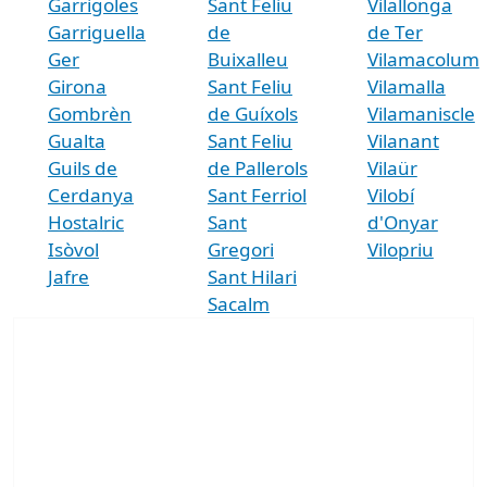
Garrigoles
Sant Feliu
Vilallonga
Garriguella
de
de Ter
Ger
Buixalleu
Vilamacolum
Girona
Sant Feliu
Vilamalla
Gombrèn
de Guíxols
Vilamaniscle
Gualta
Sant Feliu
Vilanant
Guils de
de Pallerols
Vilaür
Cerdanya
Sant Ferriol
Vilobí
Hostalric
Sant
d'Onyar
Isòvol
Gregori
Vilopriu
Jafre
Sant Hilari
Sacalm