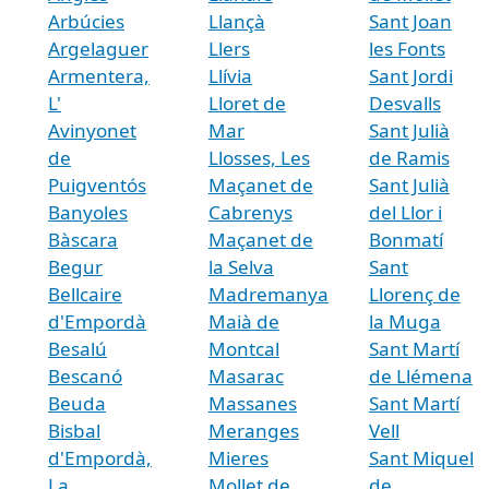
Arbúcies
Llançà
Sant Joan
Argelaguer
Llers
les Fonts
Armentera,
Llívia
Sant Jordi
L'
Lloret de
Desvalls
Avinyonet
Mar
Sant Julià
de
Llosses, Les
de Ramis
Puigventós
Maçanet de
Sant Julià
Banyoles
Cabrenys
del Llor i
Bàscara
Maçanet de
Bonmatí
Begur
la Selva
Sant
Bellcaire
Madremanya
Llorenç de
d'Empordà
Maià de
la Muga
Besalú
Montcal
Sant Martí
Bescanó
Masarac
de Llémena
Beuda
Massanes
Sant Martí
Bisbal
Meranges
Vell
d'Empordà,
Mieres
Sant Miquel
La
Mollet de
de