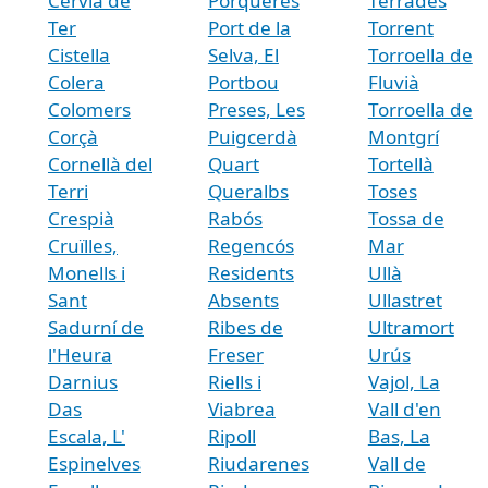
Cervià de
Porqueres
Terrades
Ter
Port de la
Torrent
Cistella
Selva, El
Torroella de
Colera
Portbou
Fluvià
Colomers
Preses, Les
Torroella de
Corçà
Puigcerdà
Montgrí
Cornellà del
Quart
Tortellà
Terri
Queralbs
Toses
Crespià
Rabós
Tossa de
Cruïlles,
Regencós
Mar
Monells i
Residents
Ullà
Sant
Absents
Ullastret
Sadurní de
Ribes de
Ultramort
l'Heura
Freser
Urús
Darnius
Riells i
Vajol, La
Das
Viabrea
Vall d'en
Escala, L'
Ripoll
Bas, La
Espinelves
Riudarenes
Vall de