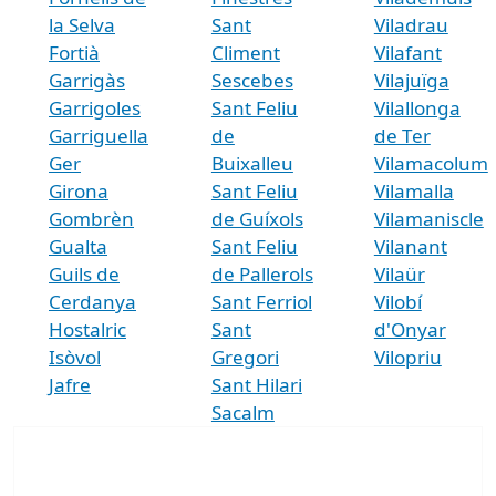
la Selva
Sant
Viladrau
Fortià
Climent
Vilafant
Garrigàs
Sescebes
Vilajuïga
Garrigoles
Sant Feliu
Vilallonga
Garriguella
de
de Ter
Ger
Buixalleu
Vilamacolum
Girona
Sant Feliu
Vilamalla
Gombrèn
de Guíxols
Vilamaniscle
Gualta
Sant Feliu
Vilanant
Guils de
de Pallerols
Vilaür
Cerdanya
Sant Ferriol
Vilobí
Hostalric
Sant
d'Onyar
Isòvol
Gregori
Vilopriu
Jafre
Sant Hilari
Sacalm