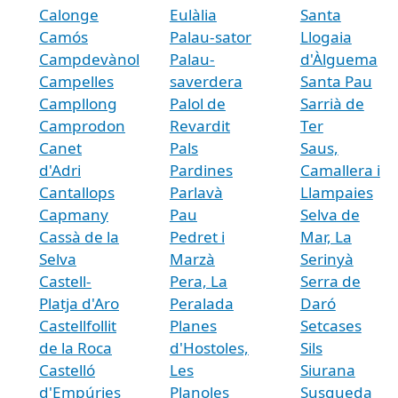
Calonge
Eulàlia
Santa
Camós
Palau-sator
Llogaia
Campdevànol
Palau-
d'Àlguema
Campelles
saverdera
Santa Pau
Campllong
Palol de
Sarrià de
Camprodon
Revardit
Ter
Canet
Pals
Saus,
d'Adri
Pardines
Camallera i
Cantallops
Parlavà
Llampaies
Capmany
Pau
Selva de
Cassà de la
Pedret i
Mar, La
Selva
Marzà
Serinyà
Castell-
Pera, La
Serra de
Platja d'Aro
Peralada
Daró
Castellfollit
Planes
Setcases
de la Roca
d'Hostoles,
Sils
Castelló
Les
Siurana
d'Empúries
Planoles
Susqueda