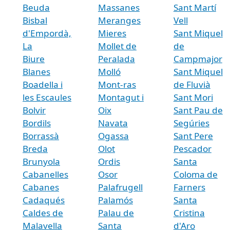
Beuda
Massanes
Sant Martí
Bisbal
Meranges
Vell
d'Empordà,
Mieres
Sant Miquel
La
Mollet de
de
Biure
Peralada
Campmajor
Blanes
Molló
Sant Miquel
Boadella i
Mont-ras
de Fluvià
les Escaules
Montagut i
Sant Mori
Bolvir
Oix
Sant Pau de
Bordils
Navata
Segúries
Borrassà
Ogassa
Sant Pere
Breda
Olot
Pescador
Brunyola
Ordis
Santa
Cabanelles
Osor
Coloma de
Cabanes
Palafrugell
Farners
Cadaqués
Palamós
Santa
Caldes de
Palau de
Cristina
Malavella
Santa
d'Aro