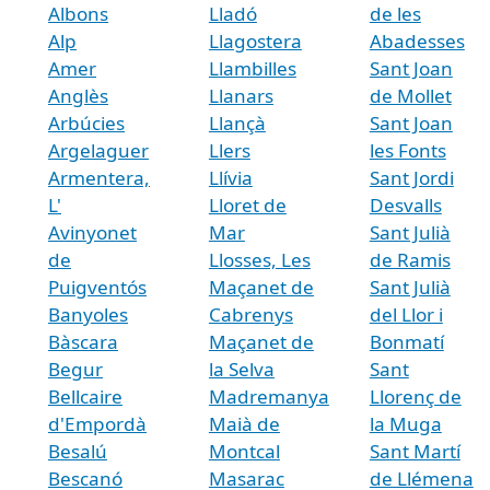
Albons
Lladó
de les
Alp
Llagostera
Abadesses
Amer
Llambilles
Sant Joan
Anglès
Llanars
de Mollet
Arbúcies
Llançà
Sant Joan
Argelaguer
Llers
les Fonts
Armentera,
Llívia
Sant Jordi
L'
Lloret de
Desvalls
Avinyonet
Mar
Sant Julià
de
Llosses, Les
de Ramis
Puigventós
Maçanet de
Sant Julià
Banyoles
Cabrenys
del Llor i
Bàscara
Maçanet de
Bonmatí
Begur
la Selva
Sant
Bellcaire
Madremanya
Llorenç de
d'Empordà
Maià de
la Muga
Besalú
Montcal
Sant Martí
Bescanó
Masarac
de Llémena