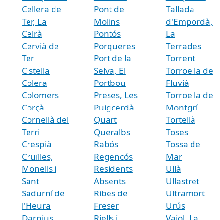
Cellera de
Pont de
Tallada
Ter, La
Molins
d'Empordà,
Celrà
Pontós
La
Cervià de
Porqueres
Terrades
Ter
Port de la
Torrent
Cistella
Selva, El
Torroella de
Colera
Portbou
Fluvià
Colomers
Preses, Les
Torroella de
Corçà
Puigcerdà
Montgrí
Cornellà del
Quart
Tortellà
Terri
Queralbs
Toses
Crespià
Rabós
Tossa de
Cruïlles,
Regencós
Mar
Monells i
Residents
Ullà
Sant
Absents
Ullastret
Sadurní de
Ribes de
Ultramort
l'Heura
Freser
Urús
Darnius
Riells i
Vajol, La