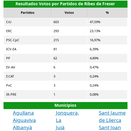
Resultados Votos por Partidos de Ribes de Freser
Partidos
Votos
%
CiU
603
47,59%
ERC
293
23,13%
PSC-CpC
215
16,97%
ICV-EA
81
6,39%
PP
62
4,89%
EV-AV
6
0,47%
E.CAT
3
0,24%
PxC
3
0,24%
IR-PRE
1
0,08%
Municipios
Agullana
Jonquera,
Sant Jaume
Aiguaviva
La
de Llierca
Albanyà
Juià
Sant Joan