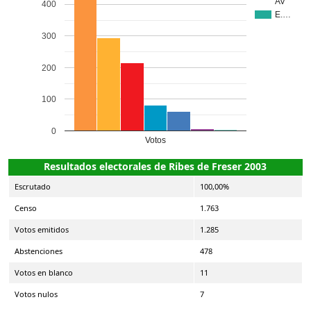
AV
400
E.…
300
200
100
0
Votos
Resultados electorales de Ribes de Freser 2003
Escrutado
100,00%
Censo
1.763
Votos emitidos
1.285
Abstenciones
478
Votos en blanco
11
Votos nulos
7