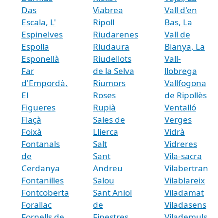
Das
Viabrea
Vall d'en
Escala, L'
Ripoll
Bas, La
Espinelves
Riudarenes
Vall de
Espolla
Riudaura
Bianya, La
Esponellà
Riudellots
Vall-
Far
de la Selva
llobrega
d'Empordà,
Riumors
Vallfogona
El
Roses
de Ripollès
Figueres
Rupià
Ventalló
Flaçà
Sales de
Verges
Foixà
Llierca
Vidrà
Fontanals
Salt
Vidreres
de
Sant
Vila-sacra
Cerdanya
Andreu
Vilabertran
Fontanilles
Salou
Vilablareix
Fontcoberta
Sant Aniol
Viladamat
Forallac
de
Viladasens
Fornells de
Finestres
Vilademuls