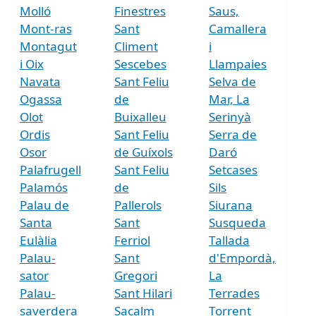
Molló
Finestres
Saus,
Mont-ras
Sant
Camallera
Montagut
Climent
i
i Oix
Sescebes
Llampaies
Navata
Sant Feliu
Selva de
Ogassa
de
Mar, La
Olot
Buixalleu
Serinyà
Ordis
Sant Feliu
Serra de
Osor
de Guíxols
Daró
Palafrugell
Sant Feliu
Setcases
Palamós
de
Sils
Palau de
Pallerols
Siurana
Santa
Sant
Susqueda
Eulàlia
Ferriol
Tallada
Palau-
Sant
d'Empordà,
sator
Gregori
La
Palau-
Sant Hilari
Terrades
saverdera
Sacalm
Torrent