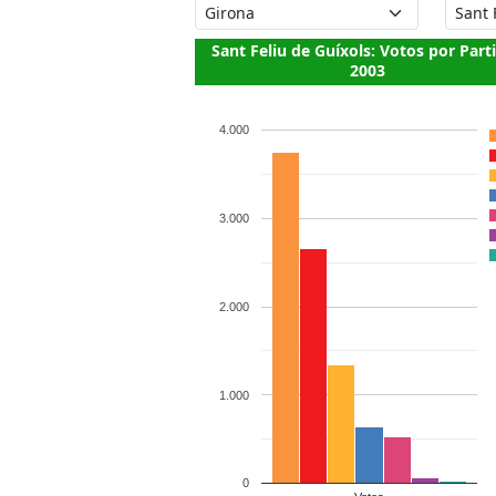
Sant Feliu de Guíxols: Votos por Part
2003
4.000
3.000
2.000
1.000
0