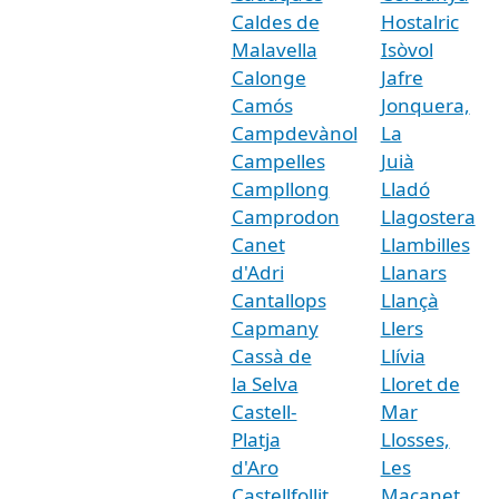
Caldes de
Hostalric
Malavella
Isòvol
Calonge
Jafre
Camós
Jonquera,
Campdevànol
La
Campelles
Juià
Campllong
Lladó
Camprodon
Llagostera
Canet
Llambilles
d'Adri
Llanars
Cantallops
Llançà
Capmany
Llers
Cassà de
Llívia
la Selva
Lloret de
Castell-
Mar
Platja
Llosses,
d'Aro
Les
Castellfollit
Maçanet