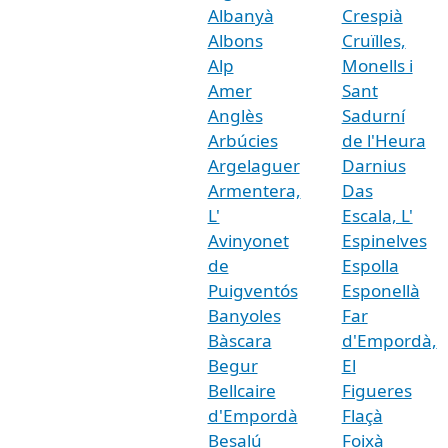
Albanyà
Crespià
Albons
Cruïlles,
Alp
Monells i
Amer
Sant
Anglès
Sadurní
Arbúcies
de l'Heura
Argelaguer
Darnius
Armentera,
Das
L'
Escala, L'
Avinyonet
Espinelves
de
Espolla
Puigventós
Esponellà
Banyoles
Far
Bàscara
d'Empordà,
Begur
El
Bellcaire
Figueres
d'Empordà
Flaçà
Besalú
Foixà