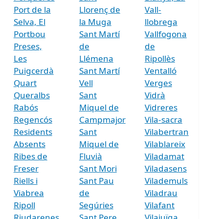
Port de la
Llorenç de
Vall-
Selva, El
la Muga
llobrega
Portbou
Sant Martí
Vallfogona
Preses,
de
de
Les
Llémena
Ripollès
Puigcerdà
Sant Martí
Ventalló
Quart
Vell
Verges
Queralbs
Sant
Vidrà
Rabós
Miquel de
Vidreres
Regencós
Campmajor
Vila-sacra
Residents
Sant
Vilabertran
Absents
Miquel de
Vilablareix
Ribes de
Fluvià
Viladamat
Freser
Sant Mori
Viladasens
Riells i
Sant Pau
Vilademuls
Viabrea
de
Viladrau
Ripoll
Segúries
Vilafant
Riudarenes
Sant Pere
Vilajuïga