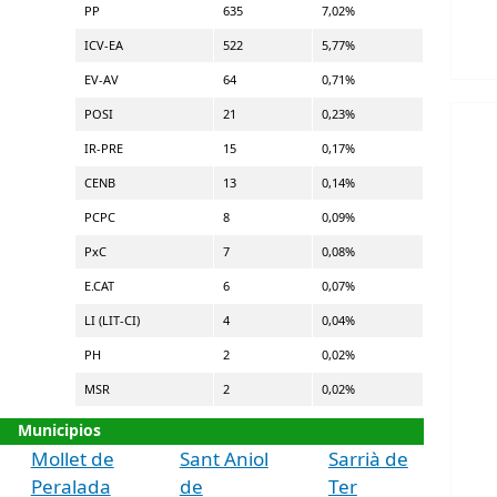
PP
635
7,02%
ICV-EA
522
5,77%
EV-AV
64
0,71%
POSI
21
0,23%
IR-PRE
15
0,17%
CENB
13
0,14%
PCPC
8
0,09%
PxC
7
0,08%
E.CAT
6
0,07%
LI (LIT-CI)
4
0,04%
PH
2
0,02%
MSR
2
0,02%
Municipios
Mollet de
Sant Aniol
Sarrià de
Peralada
de
Ter