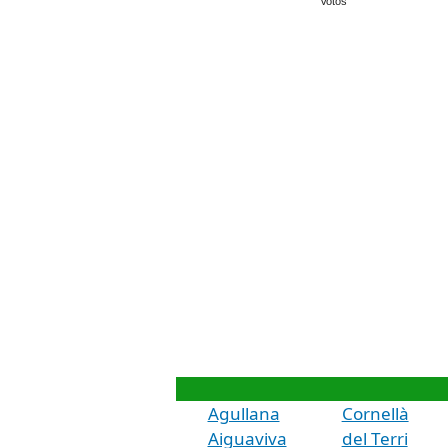
Votos
Agullana
Cornellà
Aiguaviva
del Terri