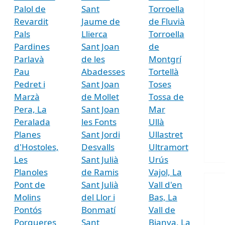
Palol de
Sant
Torroella
Revardit
Jaume de
de Fluvià
Pals
Llierca
Torroella
Pardines
Sant Joan
de
Parlavà
de les
Montgrí
Pau
Abadesses
Tortellà
Pedret i
Sant Joan
Toses
Marzà
de Mollet
Tossa de
Pera, La
Sant Joan
Mar
Peralada
les Fonts
Ullà
Planes
Sant Jordi
Ullastret
d'Hostoles,
Desvalls
Ultramort
Les
Sant Julià
Urús
Planoles
de Ramis
Vajol, La
Pont de
Sant Julià
Vall d'en
Molins
del Llor i
Bas, La
Pontós
Bonmatí
Vall de
Porqueres
Sant
Bianya, La