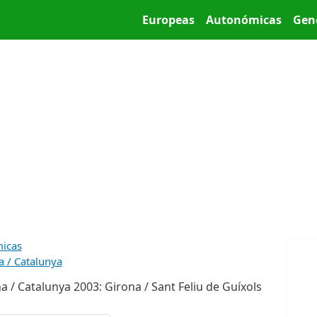
Pasar al contenido principal
Main menu
Europeas
Autonómicas
Gen
micas
a / Catalunya
 / Catalunya 2003: Girona / Sant Feliu de Guíxols