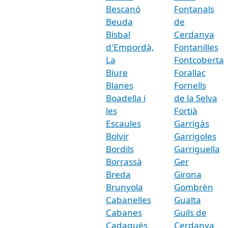
Bescanó
Fontanals
Beuda
de
Bisbal
Cerdanya
d'Empordà,
Fontanilles
La
Fontcoberta
Biure
Forallac
Blanes
Fornells
Boadella i
de la Selva
les
Fortià
Escaules
Garrigàs
Bolvir
Garrigoles
Bordils
Garriguella
Borrassà
Ger
Breda
Girona
Brunyola
Gombrèn
Cabanelles
Gualta
Cabanes
Guils de
Cadaqués
Cerdanya