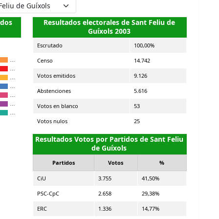
idos
Resultados electorales de Sant Feliu de
Guíxols 2003
Escrutado
100,00%
Censo
14.742
…
…
Votos emitidos
9.126
…
…
Abstenciones
5.616
…
…
Votos en blanco
53
…
Votos nulos
25
Resultados Votos por Partidos de Sant Feliu
de Guíxols
Partidos
Votos
%
CiU
3.755
41,50%
PSC-CpC
2.658
29,38%
ERC
1.336
14,77%