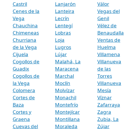
Castril
Lanjarón
Válor
Cenes de la
Lanteira
Vegas del
Vega
Lecrín
Genil
Chauchina
Lentegí
Vélez de
Chimeneas
Lobras
Benaudalla
Churriana
Loja
Ventas de
de la Vega
Lugros
Huelma
Cijuela
Lújar
Villamena
Cogollos de
Malahá, La
Villanueva
Guadix
Maracena
de las
Cogollos de
Marchal
Torres
la Vega
Moclín
Villanueva
Colomera
Molvízar
Mesía
Cortes de
Monachil
Víznar
Baza
Montefrío
Zafarraya
Cortes y
Montejícar
Zagra
Graena
Montillana
Zubia, La
Cuevas del
Moraleda
Zújar