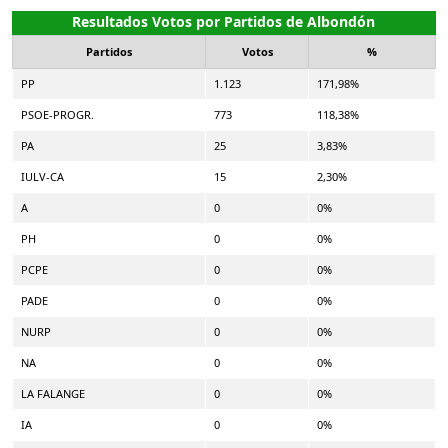
Resultados Votos por Partidos de Albondón
Partidos
Votos
%
PP
1.123
171,98%
PSOE-PROGR.
773
118,38%
PA
25
3,83%
IULV-CA
15
2,30%
A
0
0%
PH
0
0%
PCPE
0
0%
PADE
0
0%
NURP
0
0%
NA
0
0%
LA FALANGE
0
0%
IA
0
0%