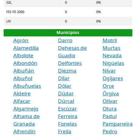
GIL
0
0%
FEI-FE 2000
0
0%
UV
0
0%
Municipios
Agrón
Darro
Motril
Alamedilla
Dehesas de
Murtas
Albolote
Guadix
Nevada
Albondón
Deifontes
Nigüelas
Albuñán
Diezma
Nívar
Albuñol
Dílar
Ogíjares
Albuñuelas
Dólar
Orce
Aldeire
Dúdar
Órgiva
Alfacar
Dúrcal
Otívar
Algarinejo
Escúzar
Otura
Alhama de
Ferreira
Padul
Granada
Fonelas
Pampaneira
Alhendín
Freila
Pedro