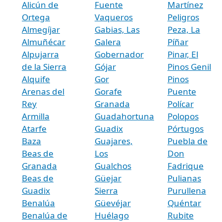
Alicún de
Fuente
Martínez
Ortega
Vaqueros
Peligros
Almegíjar
Gabias, Las
Peza, La
Almuñécar
Galera
Píñar
Alpujarra
Gobernador
Pinar, El
de la Sierra
Gójar
Pinos Genil
Alquife
Gor
Pinos
Arenas del
Gorafe
Puente
Rey
Granada
Polícar
Armilla
Guadahortuna
Polopos
Atarfe
Guadix
Pórtugos
Baza
Guajares,
Puebla de
Beas de
Los
Don
Granada
Gualchos
Fadrique
Beas de
Güejar
Pulianas
Guadix
Sierra
Purullena
Benalúa
Güevéjar
Quéntar
Benalúa de
Huélago
Rubite