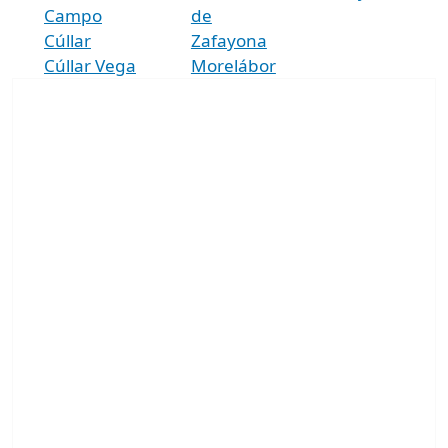
Campo
de
Cúllar
Zafayona
Cúllar Vega
Morelábor