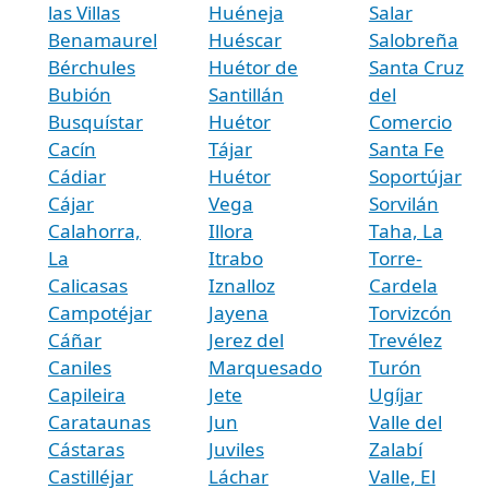
las Villas
Huéneja
Salar
Benamaurel
Huéscar
Salobreña
Bérchules
Huétor de
Santa Cruz
Bubión
Santillán
del
Busquístar
Huétor
Comercio
Cacín
Tájar
Santa Fe
Cádiar
Huétor
Soportújar
Cájar
Vega
Sorvilán
Calahorra,
Illora
Taha, La
La
Itrabo
Torre-
Calicasas
Iznalloz
Cardela
Campotéjar
Jayena
Torvizcón
Cáñar
Jerez del
Trevélez
Caniles
Marquesado
Turón
Capileira
Jete
Ugíjar
Carataunas
Jun
Valle del
Cástaras
Juviles
Zalabí
Castilléjar
Láchar
Valle, El