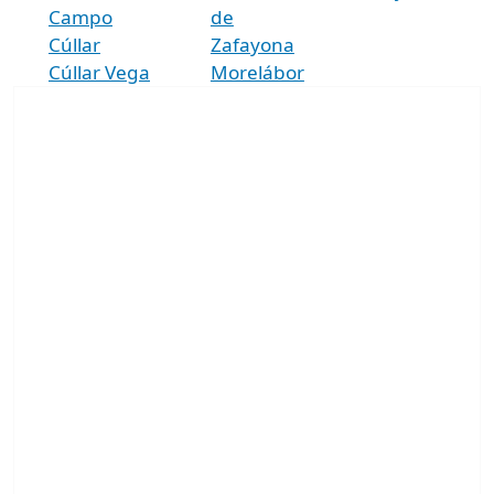
Campo
de
Cúllar
Zafayona
Cúllar Vega
Morelábor