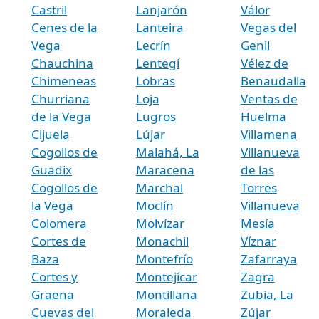
Castril
Lanjarón
Válor
Cenes de la
Lanteira
Vegas del
Vega
Lecrín
Genil
Chauchina
Lentegí
Vélez de
Chimeneas
Lobras
Benaudalla
Churriana
Loja
Ventas de
de la Vega
Lugros
Huelma
Cijuela
Lújar
Villamena
Cogollos de
Malahá, La
Villanueva
Guadix
Maracena
de las
Cogollos de
Marchal
Torres
la Vega
Moclín
Villanueva
Colomera
Molvízar
Mesía
Cortes de
Monachil
Víznar
Baza
Montefrío
Zafarraya
Cortes y
Montejícar
Zagra
Graena
Montillana
Zubia, La
Cuevas del
Moraleda
Zújar