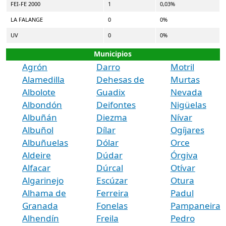
FEI-FE 2000
1
0,03%
LA FALANGE
0
0%
UV
0
0%
Municipios
Agrón
Darro
Motril
Alamedilla
Dehesas de
Murtas
Albolote
Guadix
Nevada
Albondón
Deifontes
Nigüelas
Albuñán
Diezma
Nívar
Albuñol
Dílar
Ogíjares
Albuñuelas
Dólar
Orce
Aldeire
Dúdar
Órgiva
Alfacar
Dúrcal
Otívar
Algarinejo
Escúzar
Otura
Alhama de
Ferreira
Padul
Granada
Fonelas
Pampaneira
Alhendín
Freila
Pedro