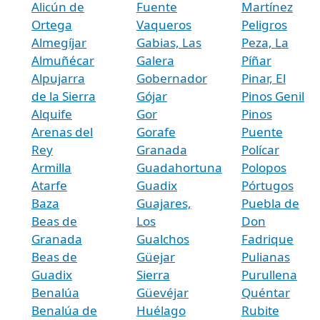
Alicún de
Fuente
Martínez
Ortega
Vaqueros
Peligros
Almegíjar
Gabias, Las
Peza, La
Almuñécar
Galera
Píñar
Alpujarra
Gobernador
Pinar, El
de la Sierra
Gójar
Pinos Genil
Alquife
Gor
Pinos
Arenas del
Gorafe
Puente
Rey
Granada
Polícar
Armilla
Guadahortuna
Polopos
Atarfe
Guadix
Pórtugos
Baza
Guajares,
Puebla de
Beas de
Los
Don
Granada
Gualchos
Fadrique
Beas de
Güejar
Pulianas
Guadix
Sierra
Purullena
Benalúa
Güevéjar
Quéntar
Benalúa de
Huélago
Rubite