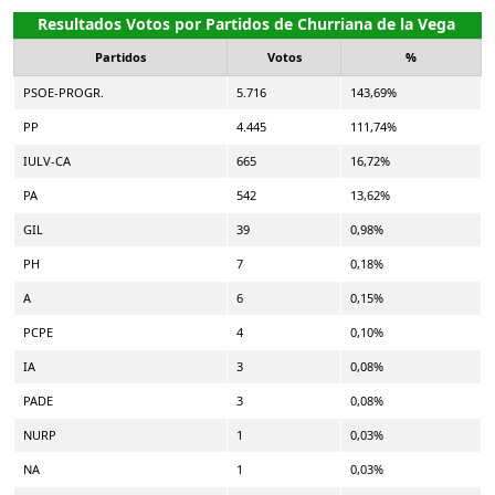
Resultados Votos por Partidos de Churriana de la Vega
Partidos
Votos
%
PSOE-PROGR.
5.716
143,69%
PP
4.445
111,74%
IULV-CA
665
16,72%
PA
542
13,62%
GIL
39
0,98%
PH
7
0,18%
A
6
0,15%
PCPE
4
0,10%
IA
3
0,08%
PADE
3
0,08%
NURP
1
0,03%
NA
1
0,03%