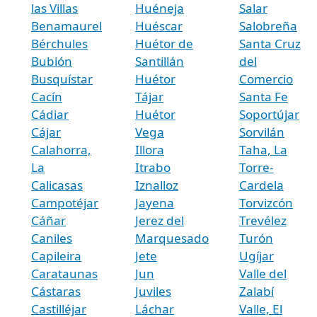
las Villas
Huéneja
Salar
Benamaurel
Huéscar
Salobreña
Bérchules
Huétor de
Santa Cruz
Bubión
Santillán
del
Busquístar
Huétor
Comercio
Cacín
Tájar
Santa Fe
Cádiar
Huétor
Soportújar
Cájar
Vega
Sorvilán
Calahorra,
Illora
Taha, La
La
Itrabo
Torre-
Calicasas
Iznalloz
Cardela
Campotéjar
Jayena
Torvizcón
Cáñar
Jerez del
Trevélez
Caniles
Marquesado
Turón
Capileira
Jete
Ugíjar
Carataunas
Jun
Valle del
Cástaras
Juviles
Zalabí
Castilléjar
Láchar
Valle, El