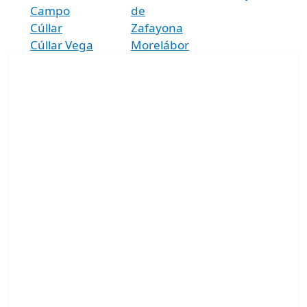
Campo
de
Cúllar
Zafayona
Cúllar Vega
Morelábor