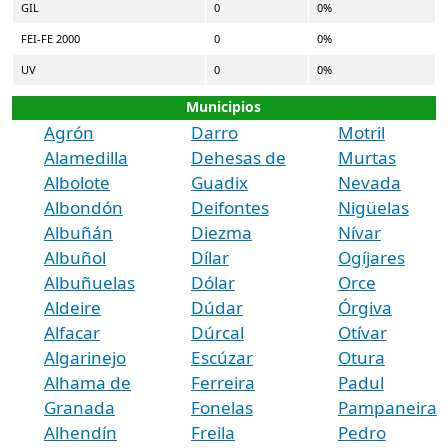
GIL
0
0%
FEI-FE 2000
0
0%
UV
0
0%
Municipios
Agrón
Darro
Motril
Alamedilla
Dehesas de
Murtas
Albolote
Guadix
Nevada
Albondón
Deifontes
Nigüelas
Albuñán
Diezma
Nívar
Albuñol
Dílar
Ogíjares
Albuñuelas
Dólar
Orce
Aldeire
Dúdar
Órgiva
Alfacar
Dúrcal
Otívar
Algarinejo
Escúzar
Otura
Alhama de
Ferreira
Padul
Granada
Fonelas
Pampaneira
Alhendín
Freila
Pedro