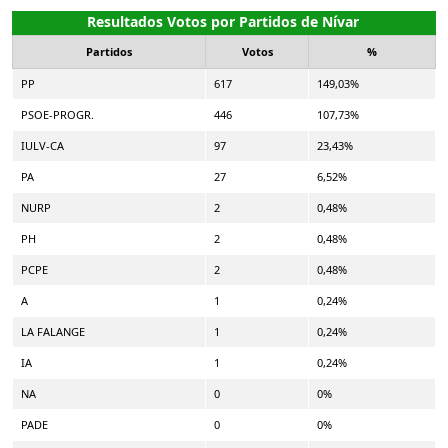
Resultados Votos por Partidos de Nívar
Partidos
Votos
%
PP
617
149,03%
PSOE-PROGR.
446
107,73%
IULV-CA
97
23,43%
PA
27
6,52%
NURP
2
0,48%
PH
2
0,48%
PCPE
2
0,48%
A
1
0,24%
LA FALANGE
1
0,24%
IA
1
0,24%
NA
0
0%
PADE
0
0%