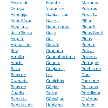
Alicún de
Fuente
Martínez
Ortega
Vaqueros
Peligros
Almegíjar
Gabias, Las
Peza, La
Almuñécar
Galera
Píñar
Alpujarra
Gobernador
Pinar, El
de la Sierra
Gójar
Pinos Genil
Alquife
Gor
Pinos
Arenas del
Gorafe
Puente
Rey
Granada
Polícar
Armilla
Guadahortuna
Polopos
Atarfe
Guadix
Pórtugos
Baza
Guajares,
Puebla de
Beas de
Los
Don
Granada
Gualchos
Fadrique
Beas de
Güejar
Pulianas
Guadix
Sierra
Purullena
Benalúa
Güevéjar
Quéntar
Benalúa de
Huélago
Rubite