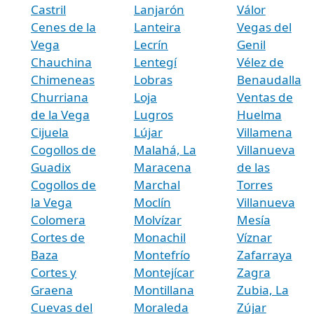
Castril
Lanjarón
Válor
Cenes de la
Lanteira
Vegas del
Vega
Lecrín
Genil
Chauchina
Lentegí
Vélez de
Chimeneas
Lobras
Benaudalla
Churriana
Loja
Ventas de
de la Vega
Lugros
Huelma
Cijuela
Lújar
Villamena
Cogollos de
Malahá, La
Villanueva
Guadix
Maracena
de las
Cogollos de
Marchal
Torres
la Vega
Moclín
Villanueva
Colomera
Molvízar
Mesía
Cortes de
Monachil
Víznar
Baza
Montefrío
Zafarraya
Cortes y
Montejícar
Zagra
Graena
Montillana
Zubia, La
Cuevas del
Moraleda
Zújar