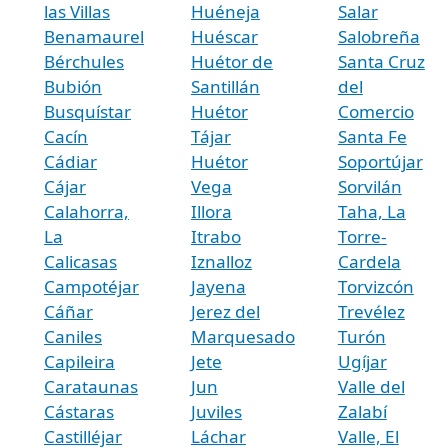
las Villas
Huéneja
Salar
Benamaurel
Huéscar
Salobreña
Bérchules
Huétor de
Santa Cruz
Bubión
Santillán
del
Busquístar
Huétor
Comercio
Cacín
Tájar
Santa Fe
Cádiar
Huétor
Soportújar
Cájar
Vega
Sorvilán
Calahorra,
Illora
Taha, La
La
Itrabo
Torre-
Calicasas
Iznalloz
Cardela
Campotéjar
Jayena
Torvizcón
Cáñar
Jerez del
Trevélez
Caniles
Marquesado
Turón
Capileira
Jete
Ugíjar
Carataunas
Jun
Valle del
Cástaras
Juviles
Zalabí
Castilléjar
Láchar
Valle, El