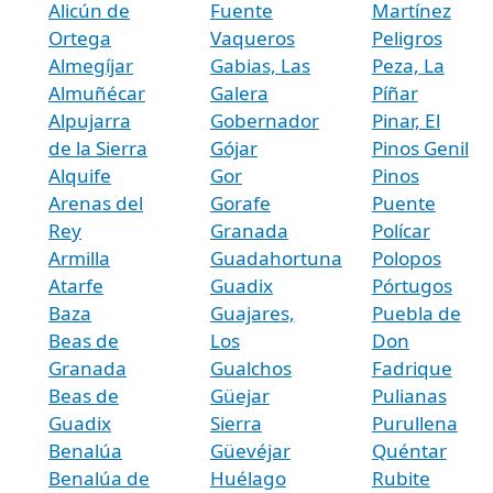
Alicún de
Fuente
Martínez
Ortega
Vaqueros
Peligros
Almegíjar
Gabias, Las
Peza, La
Almuñécar
Galera
Píñar
Alpujarra
Gobernador
Pinar, El
de la Sierra
Gójar
Pinos Genil
Alquife
Gor
Pinos
Arenas del
Gorafe
Puente
Rey
Granada
Polícar
Armilla
Guadahortuna
Polopos
Atarfe
Guadix
Pórtugos
Baza
Guajares,
Puebla de
Beas de
Los
Don
Granada
Gualchos
Fadrique
Beas de
Güejar
Pulianas
Guadix
Sierra
Purullena
Benalúa
Güevéjar
Quéntar
Benalúa de
Huélago
Rubite