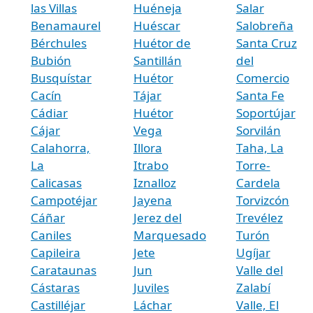
las Villas
Huéneja
Salar
Benamaurel
Huéscar
Salobreña
Bérchules
Huétor de
Santa Cruz
Bubión
Santillán
del
Busquístar
Huétor
Comercio
Cacín
Tájar
Santa Fe
Cádiar
Huétor
Soportújar
Cájar
Vega
Sorvilán
Calahorra,
Illora
Taha, La
La
Itrabo
Torre-
Calicasas
Iznalloz
Cardela
Campotéjar
Jayena
Torvizcón
Cáñar
Jerez del
Trevélez
Caniles
Marquesado
Turón
Capileira
Jete
Ugíjar
Carataunas
Jun
Valle del
Cástaras
Juviles
Zalabí
Castilléjar
Láchar
Valle, El