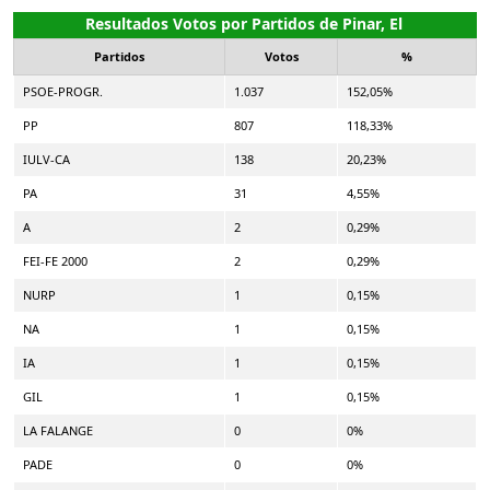
Resultados Votos por Partidos de Pinar, El
Partidos
Votos
%
PSOE-PROGR.
1.037
152,05%
PP
807
118,33%
IULV-CA
138
20,23%
PA
31
4,55%
A
2
0,29%
FEI-FE 2000
2
0,29%
NURP
1
0,15%
NA
1
0,15%
IA
1
0,15%
GIL
1
0,15%
LA FALANGE
0
0%
PADE
0
0%