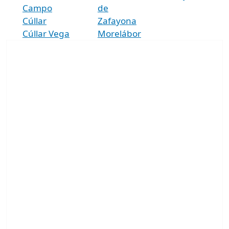
Campo
de
Cúllar
Zafayona
Cúllar Vega
Morelábor