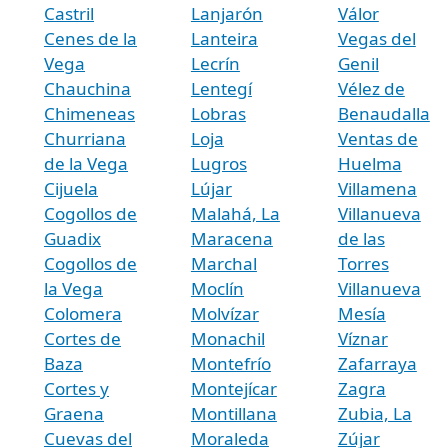
Castril
Lanjarón
Válor
Cenes de la
Lanteira
Vegas del
Vega
Lecrín
Genil
Chauchina
Lentegí
Vélez de
Chimeneas
Lobras
Benaudalla
Churriana
Loja
Ventas de
de la Vega
Lugros
Huelma
Cijuela
Lújar
Villamena
Cogollos de
Malahá, La
Villanueva
Guadix
Maracena
de las
Cogollos de
Marchal
Torres
la Vega
Moclín
Villanueva
Colomera
Molvízar
Mesía
Cortes de
Monachil
Víznar
Baza
Montefrío
Zafarraya
Cortes y
Montejícar
Zagra
Graena
Montillana
Zubia, La
Cuevas del
Moraleda
Zújar