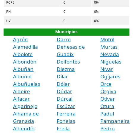
PCPE
0
0%
PH
0
0%
UV
0
0%
Municipios
Agrón
Darro
Motril
Alamedilla
Dehesas de
Murtas
Albolote
Guadix
Nevada
Albondón
Deifontes
Nigüelas
Albuñán
Diezma
Nívar
Albuñol
Dílar
Ogíjares
Albuñuelas
Dólar
Orce
Aldeire
Dúdar
Órgiva
Alfacar
Dúrcal
Otívar
Algarinejo
Escúzar
Otura
Alhama de
Ferreira
Padul
Granada
Fonelas
Pampaneira
Alhendín
Freila
Pedro