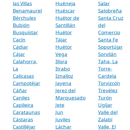
las Villas
Huéneja
Salar
Benamaurel
Huéscar
Salobreña
Bérchules
Huétor de
Santa Cruz
Bubión
Santillán
del
Busquístar
Huétor
Comercio
Cacín
Tájar
Santa Fe
Cádiar
Huétor
Soportújar
Cájar
Vega
Sorvilán
Calahorra,
Illora
Taha, La
La
Itrabo
Torre-
Calicasas
Iznalloz
Cardela
Campotéjar
Jayena
Torvizcón
Cáñar
Jerez del
Trevélez
Caniles
Marquesado
Turón
Capileira
Jete
Ugíjar
Carataunas
Jun
Valle del
Cástaras
Juviles
Zalabí
Castilléjar
Láchar
Valle, El