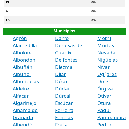
PH
0
0%
GIL
0
0%
UV
0
0%
Municipios
Agrón
Darro
Motril
Alamedilla
Dehesas de
Murtas
Albolote
Guadix
Nevada
Albondón
Deifontes
Nigüelas
Albuñán
Diezma
Nívar
Albuñol
Dílar
Ogíjares
Albuñuelas
Dólar
Orce
Aldeire
Dúdar
Órgiva
Alfacar
Dúrcal
Otívar
Algarinejo
Escúzar
Otura
Alhama de
Ferreira
Padul
Granada
Fonelas
Pampaneira
Alhendín
Freila
Pedro