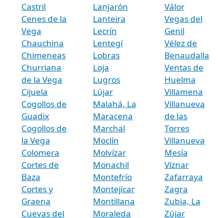
Castril
Lanjarón
Válor
Cenes de la
Lanteira
Vegas del
Vega
Lecrín
Genil
Chauchina
Lentegí
Vélez de
Chimeneas
Lobras
Benaudalla
Churriana
Loja
Ventas de
de la Vega
Lugros
Huelma
Cijuela
Lújar
Villamena
Cogollos de
Malahá, La
Villanueva
Guadix
Maracena
de las
Cogollos de
Marchal
Torres
la Vega
Moclín
Villanueva
Colomera
Molvízar
Mesía
Cortes de
Monachil
Víznar
Baza
Montefrío
Zafarraya
Cortes y
Montejícar
Zagra
Graena
Montillana
Zubia, La
Cuevas del
Moraleda
Zújar