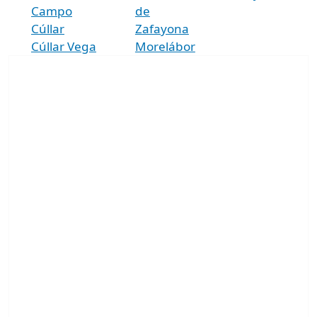
Campo
de
Cúllar
Zafayona
Cúllar Vega
Morelábor