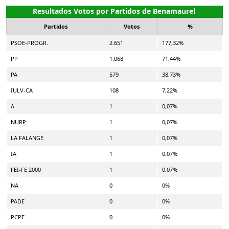
Resultados Votos por Partidos de Benamaurel
Partidos
Votos
%
PSOE-PROGR.
2.651
177,32%
PP
1.068
71,44%
PA
579
38,73%
IULV-CA
108
7,22%
A
1
0,07%
NURP
1
0,07%
LA FALANGE
1
0,07%
IA
1
0,07%
FEI-FE 2000
1
0,07%
NA
0
0%
PADE
0
0%
PCPE
0
0%