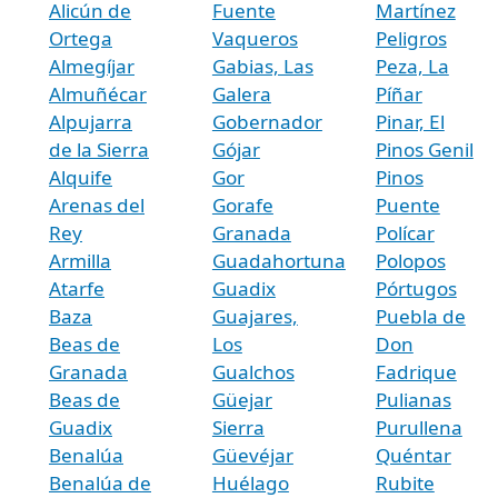
Alicún de
Fuente
Martínez
Ortega
Vaqueros
Peligros
Almegíjar
Gabias, Las
Peza, La
Almuñécar
Galera
Píñar
Alpujarra
Gobernador
Pinar, El
de la Sierra
Gójar
Pinos Genil
Alquife
Gor
Pinos
Arenas del
Gorafe
Puente
Rey
Granada
Polícar
Armilla
Guadahortuna
Polopos
Atarfe
Guadix
Pórtugos
Baza
Guajares,
Puebla de
Beas de
Los
Don
Granada
Gualchos
Fadrique
Beas de
Güejar
Pulianas
Guadix
Sierra
Purullena
Benalúa
Güevéjar
Quéntar
Benalúa de
Huélago
Rubite