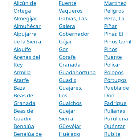
Alicún de
Fuente
Martínez
Ortega
Vaqueros
Peligros
Almegíjar
Gabias, Las
Peza, La
Almuñécar
Galera
Píñar
Alpujarra
Gobernador
Pinar, El
de la Sierra
Gójar
Pinos Genil
Alquife
Gor
Pinos
Arenas del
Gorafe
Puente
Rey
Granada
Polícar
Armilla
Guadahortuna
Polopos
Atarfe
Guadix
Pórtugos
Baza
Guajares,
Puebla de
Beas de
Los
Don
Granada
Gualchos
Fadrique
Beas de
Güejar
Pulianas
Guadix
Sierra
Purullena
Benalúa
Güevéjar
Quéntar
Benalúa de
Huélago
Rubite