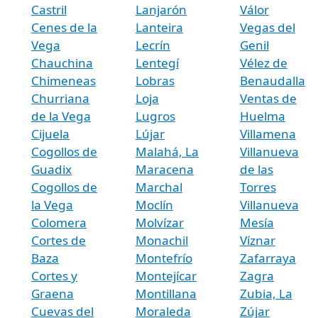
Castril
Lanjarón
Válor
Cenes de la
Lanteira
Vegas del
Vega
Lecrín
Genil
Chauchina
Lentegí
Vélez de
Chimeneas
Lobras
Benaudalla
Churriana
Loja
Ventas de
de la Vega
Lugros
Huelma
Cijuela
Lújar
Villamena
Cogollos de
Malahá, La
Villanueva
Guadix
Maracena
de las
Cogollos de
Marchal
Torres
la Vega
Moclín
Villanueva
Colomera
Molvízar
Mesía
Cortes de
Monachil
Víznar
Baza
Montefrío
Zafarraya
Cortes y
Montejícar
Zagra
Graena
Montillana
Zubia, La
Cuevas del
Moraleda
Zújar