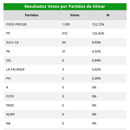
Resultados Votos por Partidos de Otívar
Partidos
Votos
%
PSOE-PROGR.
1.095
152,72%
PP
910
126,92%
IULV-CA
64
8,93%
PA
31
4,32%
GIL
6
0,84%
LA FALANGE
3
0,42%
PH
2
0,28%
A
0
0%
PCPE
0
0%
PADE
0
0%
NURP
0
0%
NA
0
0%