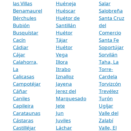
las Villas
Huéneja
Salar
Benamaurel
Huéscar
Salobreña
Bérchules
Huétor de
Santa Cruz
Bubión
Santillán
del
Busquístar
Huétor
Comercio
Cacín
Tájar
Santa Fe
Cádiar
Huétor
Soportújar
Cájar
Vega
Sorvilán
Calahorra,
Illora
Taha, La
La
Itrabo
Torre-
Calicasas
Iznalloz
Cardela
Campotéjar
Jayena
Torvizcón
Cáñar
Jerez del
Trevélez
Caniles
Marquesado
Turón
Capileira
Jete
Ugíjar
Carataunas
Jun
Valle del
Cástaras
Juviles
Zalabí
Castilléjar
Láchar
Valle, El