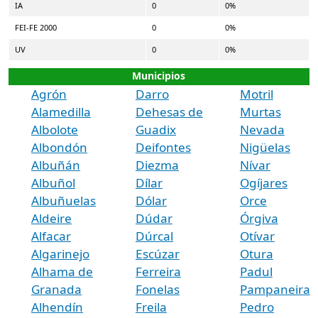
IA
0
0%
FEI-FE 2000
0
0%
UV
0
0%
Municipios
Agrón
Darro
Motril
Alamedilla
Dehesas de
Murtas
Albolote
Guadix
Nevada
Albondón
Deifontes
Nigüelas
Albuñán
Diezma
Nívar
Albuñol
Dílar
Ogíjares
Albuñuelas
Dólar
Orce
Aldeire
Dúdar
Órgiva
Alfacar
Dúrcal
Otívar
Algarinejo
Escúzar
Otura
Alhama de
Ferreira
Padul
Granada
Fonelas
Pampaneira
Alhendín
Freila
Pedro