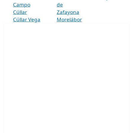
Campo
de
Cúllar
Zafayona
Cúllar Vega
Morelábor