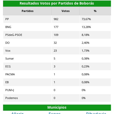
Resultados Votos por Partidos de Boborás
Partidos
Votos
%
PP
982
73,67%
BNG
177
13,28%
PSdeG-PSOE
109
8,18%
DO
32
2,40%
Vox
23
1,73%
Sumar
5
0,38%
ECG
3
0,23%
PACMA
1
0,08%
EB
1
0,08%
PUM+J
0
0%
Podemos
0
0%
Municipios
Allariz
Esgos
Ribadavia