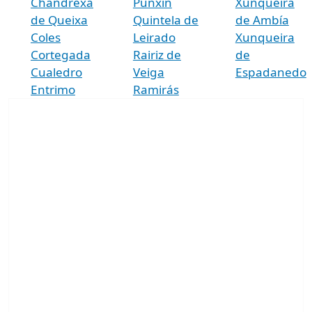
Chandrexa
Punxín
Xunqueira
de Queixa
Quintela de
de Ambía
Coles
Leirado
Xunqueira
Cortegada
Rairiz de
de
Cualedro
Veiga
Espadanedo
Entrimo
Ramirás