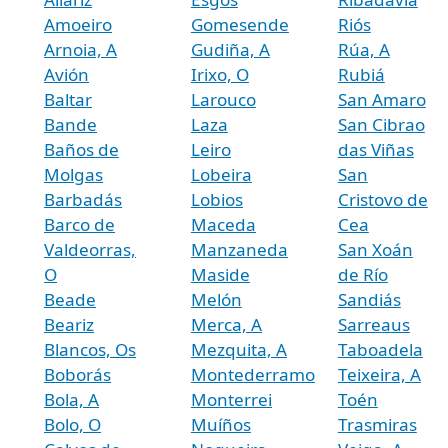
Amoeiro
Gomesende
Riós
Arnoia, A
Gudiña, A
Rúa, A
Avión
Irixo, O
Rubiá
Baltar
Larouco
San Amaro
Bande
Laza
San Cibrao
Baños de
Leiro
das Viñas
Molgas
Lobeira
San
Barbadás
Lobios
Cristovo de
Barco de
Maceda
Cea
Valdeorras,
Manzaneda
San Xoán
O
Maside
de Río
Beade
Melón
Sandiás
Beariz
Merca, A
Sarreaus
Blancos, Os
Mezquita, A
Taboadela
Boborás
Montederramo
Teixeira, A
Bola, A
Monterrei
Toén
Bolo, O
Muíños
Trasmiras