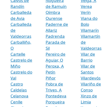
Calvos de
Nogueira
Veiga, A
Randín
de Ramuín
Verea
Carballeda
Oímbra
Verín
de Avia
Ourense
Viana do
Carballeda
Paderne de
Bolo
de
Allariz
Vilamarín
Valdeorras
Padrenda
Vilamartín
Carballiño,
Parada de
de
O
Sil
Valdeorras
Cartelle
Pereiro de
Vilar de
Castrelo de
Aguiar, O
Barrio
Miño
Peroxa, A
Vilar de
Castrelo do
Petín
Santos
Val
Piñor
Vilardevós
Castro
Pobra de
Vilariño de
Caldelas
Trives, A
Conso
Celanova
Pontedeva
Xinzo de
Cenlle
Porqueira
Limia