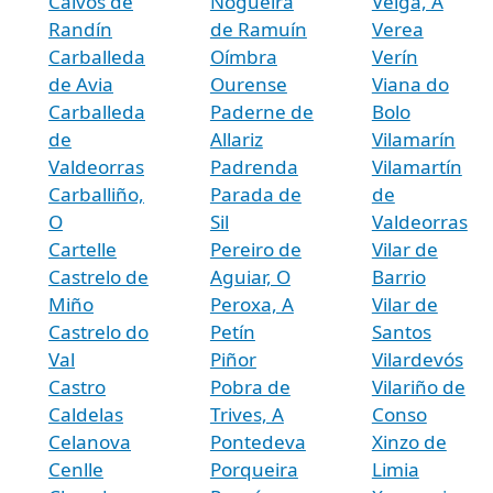
Calvos de
Nogueira
Veiga, A
Randín
de Ramuín
Verea
Carballeda
Oímbra
Verín
de Avia
Ourense
Viana do
Carballeda
Paderne de
Bolo
de
Allariz
Vilamarín
Valdeorras
Padrenda
Vilamartín
Carballiño,
Parada de
de
O
Sil
Valdeorras
Cartelle
Pereiro de
Vilar de
Castrelo de
Aguiar, O
Barrio
Miño
Peroxa, A
Vilar de
Castrelo do
Petín
Santos
Val
Piñor
Vilardevós
Castro
Pobra de
Vilariño de
Caldelas
Trives, A
Conso
Celanova
Pontedeva
Xinzo de
Cenlle
Porqueira
Limia