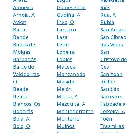
Amoeiro
Gomesende
Riós
Arnoia, A
Gudiña, A
Rúa, A
Avión
Irixo, O
Rubiá
Baltar
Larouco
San Amaro
Bande
Laza
San Cibrao
Baños de
Leiro
das Viñas
Molgas
Lobeira
San
Barbadás
Lobios
Cristovo de
Barco de
Maceda
Cea
Valdeorras,
Manzaneda
San Xoán
O
Maside
de Río
Beade
Melón
Sandiás
Beariz
Merca, A
Sarreaus
Blancos, Os
Mezquita, A
Taboadela
Boborás
Montederramo
Teixeira, A
Bola, A
Monterrei
Toén
Bolo, O
Muíños
Trasmiras