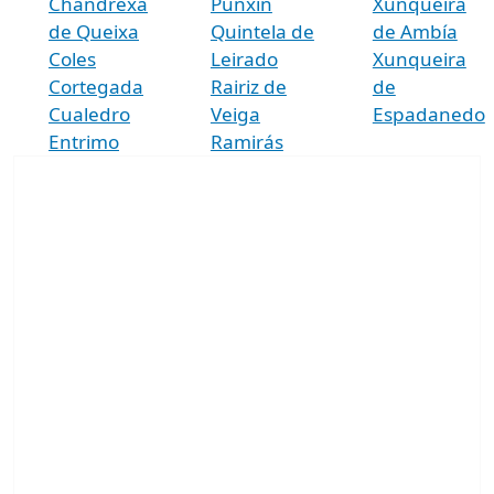
Chandrexa
Punxín
Xunqueira
de Queixa
Quintela de
de Ambía
Coles
Leirado
Xunqueira
Cortegada
Rairiz de
de
Cualedro
Veiga
Espadanedo
Entrimo
Ramirás