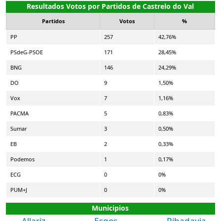
Resultados Votos por Partidos de Castrelo do Val
Partidos
Votos
%
PP
257
42,76%
PSdeG-PSOE
171
28,45%
BNG
146
24,29%
DO
9
1,50%
Vox
7
1,16%
PACMA
5
0,83%
Sumar
3
0,50%
EB
2
0,33%
Podemos
1
0,17%
ECG
0
0%
PUM+J
0
0%
Municipios
Allariz
Esgos
Ribadavia