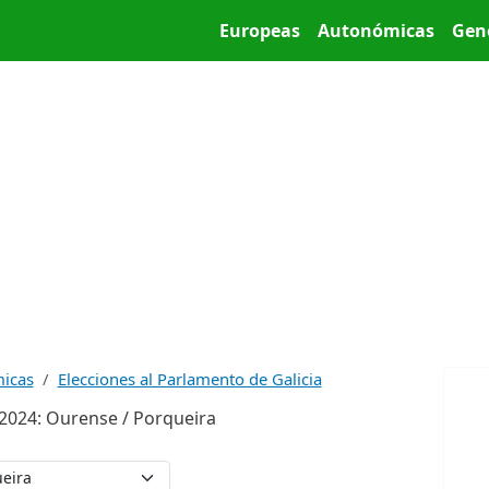
Pasar al contenido principal
Main menu
Europeas
Autonómicas
Gen
micas
Elecciones al Parlamento de Galicia
 2024: Ourense / Porqueira