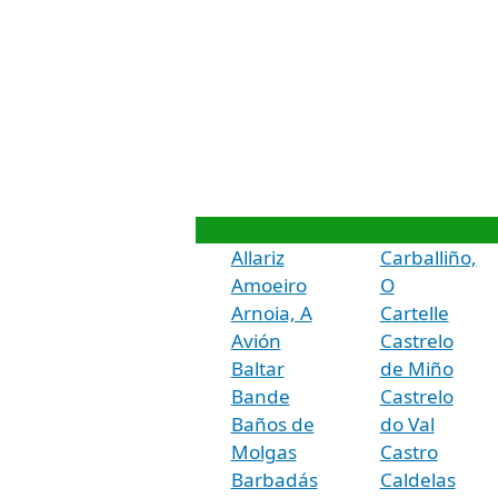
Allariz
Carballiño,
Amoeiro
O
Arnoia, A
Cartelle
Avión
Castrelo
Baltar
de Miño
Bande
Castrelo
Baños de
do Val
Molgas
Castro
Barbadás
Caldelas