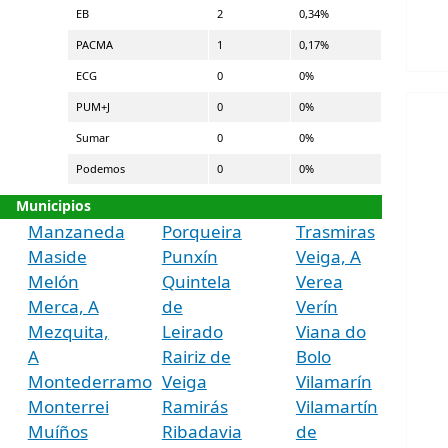
EB
2
0,34%
PACMA
1
0,17%
ECG
0
0%
PUM+J
0
0%
Sumar
0
0%
Podemos
0
0%
Municipios
Manzaneda
Porqueira
Trasmiras
Maside
Punxín
Veiga, A
Melón
Quintela
Verea
Merca, A
de
Verín
Mezquita,
Leirado
Viana do
A
Rairiz de
Bolo
Montederramo
Veiga
Vilamarín
Monterrei
Ramirás
Vilamartín
Muíños
Ribadavia
de