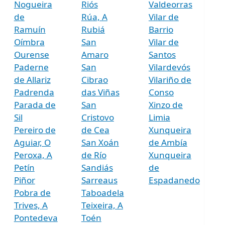
Nogueira
Riós
Valdeorras
de
Rúa, A
Vilar de
Ramuín
Rubiá
Barrio
Oímbra
San
Vilar de
Ourense
Amaro
Santos
Paderne
San
Vilardevós
de Allariz
Cibrao
Vilariño de
Padrenda
das Viñas
Conso
Parada de
San
Xinzo de
Sil
Cristovo
Limia
Pereiro de
de Cea
Xunqueira
Aguiar, O
San Xoán
de Ambía
Peroxa, A
de Río
Xunqueira
Petín
Sandiás
de
Piñor
Sarreaus
Espadanedo
Pobra de
Taboadela
Trives, A
Teixeira, A
Pontedeva
Toén