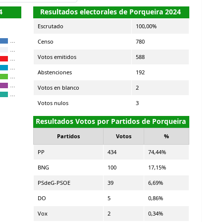
4
Resultados electorales de Porqueira 2024
Escrutado
100,00%
Censo
780
…
…
Votos emitidos
588
…
…
Abstenciones
192
…
…
Votos en blanco
2
…
Votos nulos
3
Resultados Votos por Partidos de Porqueira
Partidos
Votos
%
PP
434
74,44%
BNG
100
17,15%
PSdeG-PSOE
39
6,69%
DO
5
0,86%
Vox
2
0,34%