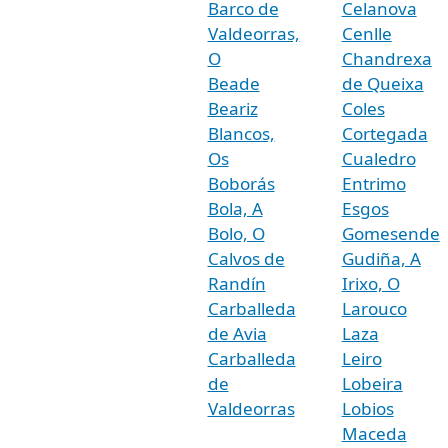
Barco de
Celanova
Valdeorras,
Cenlle
O
Chandrexa
Beade
de Queixa
Beariz
Coles
Blancos,
Cortegada
Os
Cualedro
Boborás
Entrimo
Bola, A
Esgos
Bolo, O
Gomesende
Calvos de
Gudiña, A
Randín
Irixo, O
Carballeda
Larouco
de Avia
Laza
Carballeda
Leiro
de
Lobeira
Valdeorras
Lobios
Maceda