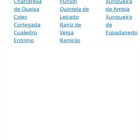
Chandrexa
Punxín
Xunqueira
de Queixa
Quintela de
de Ambía
Coles
Leirado
Xunqueira
Cortegada
Rairiz de
de
Cualedro
Veiga
Espadanedo
Entrimo
Ramirás