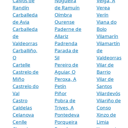
Calvos de
Nogueira
Veiga, A
Randín
de Ramuín
Verea
Carballeda
Oímbra
Verín
de Avia
Ourense
Viana do
Carballeda
Paderne de
Bolo
de
Allariz
Vilamarín
Valdeorras
Padrenda
Vilamartín
Carballiño,
Parada de
de
O
Sil
Valdeorras
Cartelle
Pereiro de
Vilar de
Castrelo de
Aguiar, O
Barrio
Miño
Peroxa, A
Vilar de
Castrelo do
Petín
Santos
Val
Piñor
Vilardevós
Castro
Pobra de
Vilariño de
Caldelas
Trives, A
Conso
Celanova
Pontedeva
Xinzo de
Cenlle
Porqueira
Limia