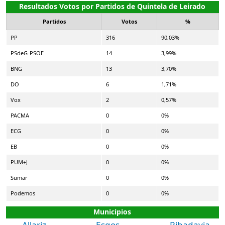
Resultados Votos por Partidos de Quintela de Leirado
Partidos
Votos
%
PP
316
90,03%
PSdeG-PSOE
14
3,99%
BNG
13
3,70%
DO
6
1,71%
Vox
2
0,57%
PACMA
0
0%
ECG
0
0%
EB
0
0%
PUM+J
0
0%
Sumar
0
0%
Podemos
0
0%
Municipios
Allariz
Esgos
Ribadavia