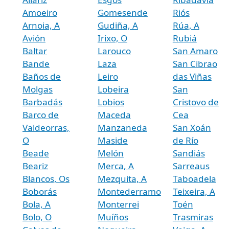
Amoeiro
Gomesende
Riós
Arnoia, A
Gudiña, A
Rúa, A
Avión
Irixo, O
Rubiá
Baltar
Larouco
San Amaro
Bande
Laza
San Cibrao
Baños de
Leiro
das Viñas
Molgas
Lobeira
San
Barbadás
Lobios
Cristovo de
Barco de
Maceda
Cea
Valdeorras,
Manzaneda
San Xoán
O
Maside
de Río
Beade
Melón
Sandiás
Beariz
Merca, A
Sarreaus
Blancos, Os
Mezquita, A
Taboadela
Boborás
Montederramo
Teixeira, A
Bola, A
Monterrei
Toén
Bolo, O
Muíños
Trasmiras