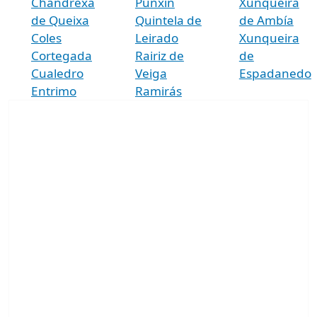
Chandrexa
Punxín
Xunqueira
de Queixa
Quintela de
de Ambía
Coles
Leirado
Xunqueira
Cortegada
Rairiz de
de
Cualedro
Veiga
Espadanedo
Entrimo
Ramirás