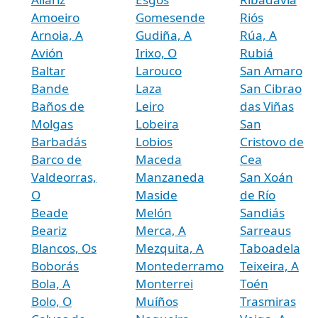
Amoeiro
Gomesende
Riós
Arnoia, A
Gudiña, A
Rúa, A
Avión
Irixo, O
Rubiá
Baltar
Larouco
San Amaro
Bande
Laza
San Cibrao
Baños de
Leiro
das Viñas
Molgas
Lobeira
San
Barbadás
Lobios
Cristovo de
Barco de
Maceda
Cea
Valdeorras,
Manzaneda
San Xoán
O
Maside
de Río
Beade
Melón
Sandiás
Beariz
Merca, A
Sarreaus
Blancos, Os
Mezquita, A
Taboadela
Boborás
Montederramo
Teixeira, A
Bola, A
Monterrei
Toén
Bolo, O
Muíños
Trasmiras