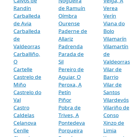
Calvos de
Nogueira
Veiga, A
Randín
de Ramuín
Verea
Carballeda
Oímbra
Verín
de Avia
Ourense
Viana do
Carballeda
Paderne de
Bolo
de
Allariz
Vilamarín
Valdeorras
Padrenda
Vilamartín
Carballiño,
Parada de
de
O
Sil
Valdeorras
Cartelle
Pereiro de
Vilar de
Castrelo de
Aguiar, O
Barrio
Miño
Peroxa, A
Vilar de
Castrelo do
Petín
Santos
Val
Piñor
Vilardevós
Castro
Pobra de
Vilariño de
Caldelas
Trives, A
Conso
Celanova
Pontedeva
Xinzo de
Cenlle
Porqueira
Limia