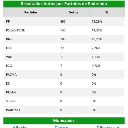
Resultados Votos por Partidos de Padrenda
Partidos
Votos
%
PP
695
71,28%
PSdeG-PSOE
140
14,36%
BNG
100
10,26%
DO
22
2,26%
Vox
11
1,13%
ECG
7
0,72%
PACMA
0
0%
EB
0
0%
PUM+J
0
0%
Sumar
0
0%
Podemos
0
0%
Municipios
Allariz
Esgos
Ribadavia