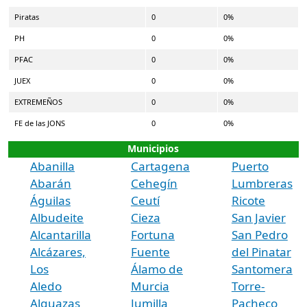
Piratas
0
0%
PH
0
0%
PFAC
0
0%
JUEX
0
0%
EXTREMEÑOS
0
0%
FE de las JONS
0
0%
Municipios
Abanilla
Cartagena
Puerto
Abarán
Cehegín
Lumbreras
Águilas
Ceutí
Ricote
Albudeite
Cieza
San Javier
Alcantarilla
Fortuna
San Pedro
Alcázares,
Fuente
del Pinatar
Los
Álamo de
Santomera
Aledo
Murcia
Torre-
Alguazas
Jumilla
Pacheco