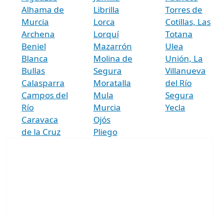
Alhama de
Librilla
Torres de
Murcia
Lorca
Cotillas, Las
Archena
Lorquí
Totana
Beniel
Mazarrón
Ulea
Blanca
Molina de
Unión, La
Bullas
Segura
Villanueva
Calasparra
Moratalla
del Río
Campos del
Mula
Segura
Río
Murcia
Yecla
Caravaca
Ojós
de la Cruz
Pliego