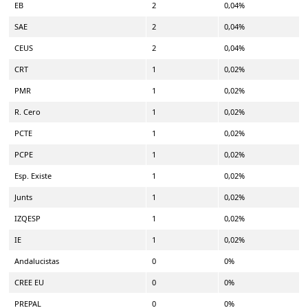
EB
2
0,04%
SAE
2
0,04%
CEUS
2
0,04%
CRT
1
0,02%
PMR
1
0,02%
R. Cero
1
0,02%
PCTE
1
0,02%
PCPE
1
0,02%
Esp. Existe
1
0,02%
Junts
1
0,02%
IZQESP
1
0,02%
IE
1
0,02%
Andalucistas
0
0%
CREE EU
0
0%
PREPAL
0
0%