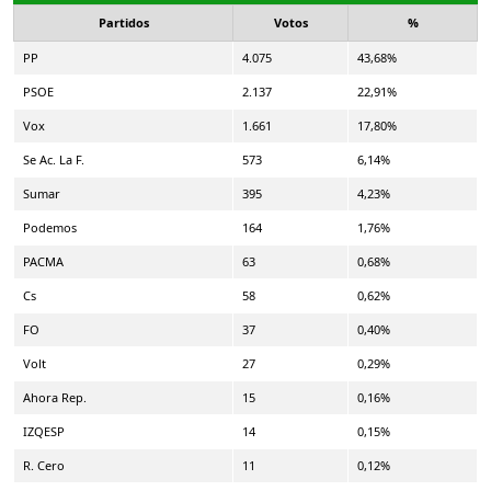
Partidos
Votos
%
PP
4.075
43,68%
PSOE
2.137
22,91%
Vox
1.661
17,80%
Se Ac. La F.
573
6,14%
Sumar
395
4,23%
Podemos
164
1,76%
PACMA
63
0,68%
Cs
58
0,62%
FO
37
0,40%
Volt
27
0,29%
Ahora Rep.
15
0,16%
IZQESP
14
0,15%
R. Cero
11
0,12%