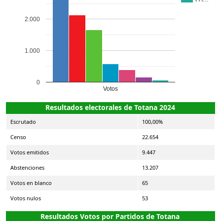
2.000
1.000
0
Votos
Resultados electorales de Totana 2024
Escrutado
100,00%
Censo
22.654
Votos emitidos
9.447
Abstenciones
13.207
Votos en blanco
65
Votos nulos
53
Resultados Votos por Partidos de Totana