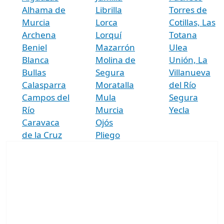
Alhama de
Librilla
Torres de
Murcia
Lorca
Cotillas, Las
Archena
Lorquí
Totana
Beniel
Mazarrón
Ulea
Blanca
Molina de
Unión, La
Bullas
Segura
Villanueva
Calasparra
Moratalla
del Río
Campos del
Mula
Segura
Río
Murcia
Yecla
Caravaca
Ojós
de la Cruz
Pliego