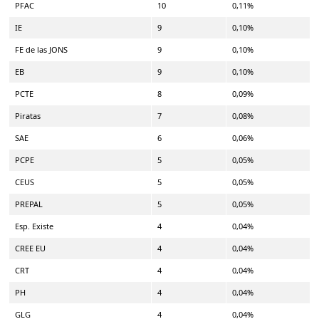
PFAC
10
0,11%
IE
9
0,10%
FE de las JONS
9
0,10%
EB
9
0,10%
PCTE
8
0,09%
Piratas
7
0,08%
SAE
6
0,06%
PCPE
5
0,05%
CEUS
5
0,05%
PREPAL
5
0,05%
Esp. Existe
4
0,04%
CREE EU
4
0,04%
CRT
4
0,04%
PH
4
0,04%
GLG
4
0,04%