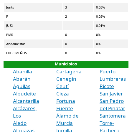
Junts
3
0,03%
F
2
0,02%
JUEX
1
0,01%
PMR
0
0%
Andalucistas
0
0%
EXTREMEÑOS
0
0%
Municipios
Abanilla
Cartagena
Puerto
Abarán
Cehegín
Lumbreras
Águilas
Ceutí
Ricote
Albudeite
Cieza
San Javier
Alcantarilla
Fortuna
San Pedro
Alcázares,
Fuente
del Pinatar
Los
Álamo de
Santomera
Aledo
Murcia
Torre-
Alguazas
Jumilla
Pacheco