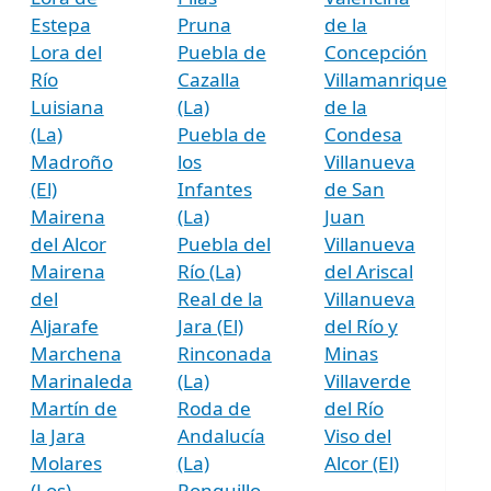
Estepa
Pruna
de la
Lora del
Puebla de
Concepción
Río
Cazalla
Villamanrique
Luisiana
(La)
de la
(La)
Puebla de
Condesa
Madroño
los
Villanueva
(El)
Infantes
de San
Mairena
(La)
Juan
del Alcor
Puebla del
Villanueva
Mairena
Río (La)
del Ariscal
del
Real de la
Villanueva
Aljarafe
Jara (El)
del Río y
Marchena
Rinconada
Minas
Marinaleda
(La)
Villaverde
Martín de
Roda de
del Río
la Jara
Andalucía
Viso del
Molares
(La)
Alcor (El)
(Los)
Ronquillo