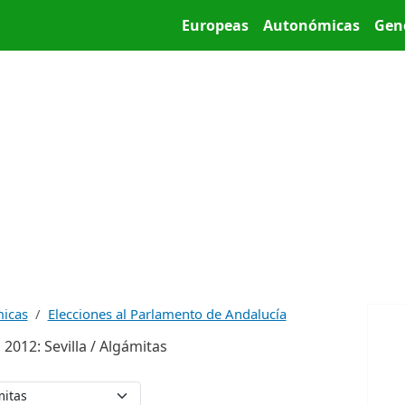
Pasar al contenido principal
Main menu
Europeas
Autonómicas
Gen
micas
Elecciones al Parlamento de Andalucía
2012: Sevilla / Algámitas