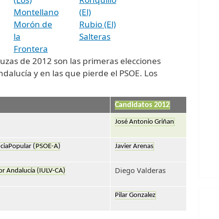
Montellano
(El)
Morón de
Rubio (El)
la
Salteras
Frontera
uzas de 2012 son las primeras elecciones
alucía y en las que pierde el PSOE. Los
:
Candidatos 2012
José Antonio Griñan
ciaPopular (
PSOE-A
)
Javier Arenas
Diego Valderas
or Andalucía (IULV-CA)
Pilar Gonzalez