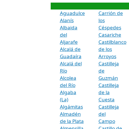
Aguadulce
Carrión de
Alanís
los
Albaida
Céspedes
del
Casariche
Aljarafe
Castilblanco
Alcalá de
de los
Guadaíra
Arroyos
Alcalá del
Castilleja
Río
de
Alcolea
Guzmán
del Río
Castilleja
Algaba
de la
(La)
Cuesta
Algámitas
Castilleja
Almadén
del
de la Plata
Campo
Almensilla
Castillo de