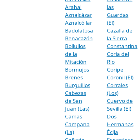
Arahal
las
Aznalcázar
Guardas
Aznalcóllar
(El)
Badolatosa
Cazalla de
Benacazón
la Sierra
Bollullos
Constantina
de la
Coria del
Mitación
Río
Bormujos
Coripe
Brenes
Coronil (El)
Burguillos
Corrales
Cabezas
(Los)
de San
Cuervo de
Juan (Las)
Sevilla (El)
Camas
Dos
Campana
Hermanas
(La)
Écija
Cañada
Espartinas