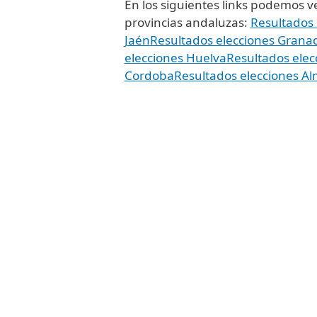
En los siguientes links podemos ver
provincias andaluzas:
Resultados
Jaén
Resultados elecciones Grana
elecciones Huelva
Resultados elec
Cordoba
Resultados elecciones Al