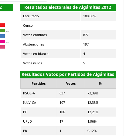
2
Resultados electorales de Algámitas 2012
Escrutado
100,00%
Censo
…
…
Votos emitidos
877
…
…
Abstenciones
197
…
Votos en blanco
4
Votos nulos
5
Resultados Votos por Partidos de Algámitas
Partidos
Votos
%
PSOE-A
637
73,39%
IULV-CA
107
12,33%
PP
106
12,21%
UPyD
17
1,96%
Eb
1
0,12%