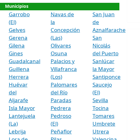
Municipios
Garrobo
Navas de
San Juan
(El)
la
de
Gelves
Concepción
Aznalfarache
Gerena
(Las)
San
Gilena
Olivares
Nicolás
Gines
Osuna
del Puerto
Guadalcanal
Palacios y
Sanlúcar
Guillena
Villafranca
la Mayor
Herrera
(Los)
Santiponce
Huévar
Palomares
Saucejo
del
del Río
(El)
Aljarafe
Paradas
Sevilla
Isla Mayor
Pedrera
Tocina
Lantejuela
Pedroso
Tomares
(La)
(El)
Umbrete
Lebrija
Peñaflor
Utrera
Lora de
Pilas
Valencina