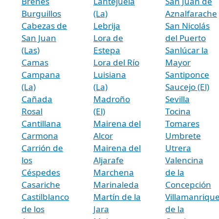
Brenes
Lantejuela
San Juan de
Burguillos
(La)
Aznalfarache
Cabezas de
Lebrija
San Nicolás
San Juan
Lora de
del Puerto
(Las)
Estepa
Sanlúcar la
Camas
Lora del Río
Mayor
Campana
Luisiana
Santiponce
(La)
(La)
Saucejo (El)
Cañada
Madroño
Sevilla
Rosal
(El)
Tocina
Cantillana
Mairena del
Tomares
Carmona
Alcor
Umbrete
Carrión de
Mairena del
Utrera
los
Aljarafe
Valencina
Céspedes
Marchena
de la
Casariche
Marinaleda
Concepción
Castilblanco
Martín de la
Villamanriqu
de los
Jara
de la