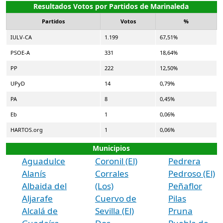
Resultados Votos por Partidos de Marinaleda
Partidos
Votos
%
IULV-CA
1.199
67,51%
PSOE-A
331
18,64%
PP
222
12,50%
UPyD
14
0,79%
PA
8
0,45%
Eb
1
0,06%
HARTOS.org
1
0,06%
Municipios
Aguadulce
Coronil (El)
Pedrera
Alanís
Corrales
Pedroso (El)
Albaida del
(Los)
Peñaflor
Aljarafe
Cuervo de
Pilas
Alcalá de
Sevilla (El)
Pruna