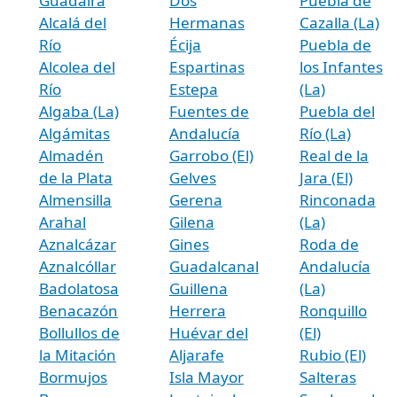
Guadaíra
Dos
Puebla de
Alcalá del
Hermanas
Cazalla (La)
Río
Écija
Puebla de
Alcolea del
Espartinas
los Infantes
Río
Estepa
(La)
Algaba (La)
Fuentes de
Puebla del
Algámitas
Andalucía
Río (La)
Almadén
Garrobo (El)
Real de la
de la Plata
Gelves
Jara (El)
Almensilla
Gerena
Rinconada
Arahal
Gilena
(La)
Aznalcázar
Gines
Roda de
Aznalcóllar
Guadalcanal
Andalucía
Badolatosa
Guillena
(La)
Benacazón
Herrera
Ronquillo
Bollullos de
Huévar del
(El)
la Mitación
Aljarafe
Rubio (El)
Bormujos
Isla Mayor
Salteras