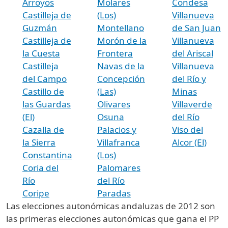
Arroyos
Molares
Condesa
Castilleja de
(Los)
Villanueva
Guzmán
Montellano
de San Juan
Castilleja de
Morón de la
Villanueva
la Cuesta
Frontera
del Ariscal
Castilleja
Navas de la
Villanueva
del Campo
Concepción
del Río y
Castillo de
(Las)
Minas
las Guardas
Olivares
Villaverde
(El)
Osuna
del Río
Cazalla de
Palacios y
Viso del
la Sierra
Villafranca
Alcor (El)
Constantina
(Los)
Coria del
Palomares
Río
del Río
Coripe
Paradas
Las elecciones autonómicas andaluzas de 2012 son
las primeras elecciones autonómicas que gana el PP