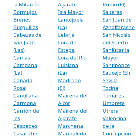
la Mitación
Aljarafe
Rubio (El)
Bormujos
Isla Mayor
Salteras
Brenes
Lantejuela
San Juan de
Burguillos
(La)
Aznalfarache
Cabezas de
Lebrija
San Nicolás
San Juan
Lora de
del Puerto
(Las)
Estepa
Sanlúcar la
Camas
Lora del Río
Mayor
Campana
Luisiana
Santiponce
(La)
(La)
Saucejo (El)
Cañada
Madroño
Sevilla
Rosal
(El)
Tocina
Cantillana
Mairena del
Tomares
Carmona
Alcor
Umbrete
Carrión de
Mairena del
Utrera
los
Aljarafe
Valencina
Céspedes
Marchena
de la
Casariche
Marinaleda
Concepción