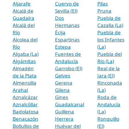
Aljarafe
Cuervo de
Pilas
Alcalá de
Sevilla (El)
Pruna
Guadaíra
Dos
Puebla de
Alcalá del
Hermanas
Cazalla (La)
Río
Écija
Puebla de
Alcolea del
Espartinas
los Infantes
Río
Estepa
(La)
Algaba (La)
Fuentes de
Puebla del
Algámitas
Andalucía
Río (La)
Almadén
Garrobo (El)
Real de la
de la Plata
Gelves
Jara (El)
Almensilla
Gerena
Rinconada
Arahal
Gilena
(La)
Aznalcázar
Gines
Roda de
Aznalcóllar
Guadalcanal
Andalucía
Badolatosa
Guillena
(La)
Benacazón
Herrera
Ronquillo
Bollullos de
Huévar del
(El)