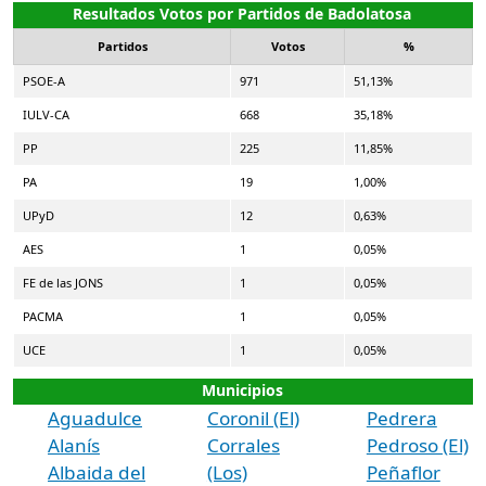
Resultados Votos por Partidos de Badolatosa
Partidos
Votos
%
PSOE-A
971
51,13%
IULV-CA
668
35,18%
PP
225
11,85%
PA
19
1,00%
UPyD
12
0,63%
AES
1
0,05%
FE de las JONS
1
0,05%
PACMA
1
0,05%
UCE
1
0,05%
Municipios
Aguadulce
Coronil (El)
Pedrera
Alanís
Corrales
Pedroso (El)
Albaida del
(Los)
Peñaflor