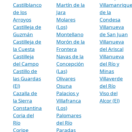
Castilblanco
Martín de la
Villamanriqu
de los
Jara
de la
Arroyos
Molares
Condesa
Castilleja de
(Los)
Villanueva
Guzmán
Montellano
de San Juan
Castilleja de
Morón de la
Villanueva
la Cuesta
Frontera
del Ariscal
Castilleja
Navas de la
Villanueva
del Campo
Concepción
del Río y
Castillo de
(Las)
Minas
las Guardas
Olivares
Villaverde
(El)
Osuna
del Río
Cazalla de
Palacios y
Viso del
la Sierra
Villafranca
Alcor (El)
Constantina
(Los)
Coria del
Palomares
Río
del Río
Coripe
Paradas