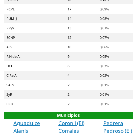
PCPE
17
0,09%
PUM+J
14
0,08%
PFyV
13
0,07%
ECNP
12
0,07%
AES
10
0,06%
P.N.de A.
9
0,05%
UCE
6
0,03%
C.Re.A.
4
0,02%
SAIn
2
0,01%
SyR
2
0,01%
CCD
2
0,01%
Municipios
Aguadulce
Coronil (El)
Pedrera
Alanís
Corrales
Pedroso (El)