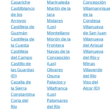
Casariche
Marinaleda
Concepción
Castilblanco
Martín de la
Villamanriqu
de los
Jara
de la
Arroyos
Molares
Condesa
Castilleja de
(Los)
Villanueva
Guzmán
Montellano
de San Juan
Castilleja de
Morón de la
Villanueva
la Cuesta
Frontera
del Ariscal
Castilleja
Navas de la
Villanueva
del Campo
Concepción
del Río y
Castillo de
(Las)
Minas
las Guardas
Olivares
Villaverde
(El)
Osuna
del Río
Cazalla de
Palacios y
Viso del
la Sierra
Villafranca
Alcor (El)
Constantina
(Los)
Coria del
Palomares
Río
del Río