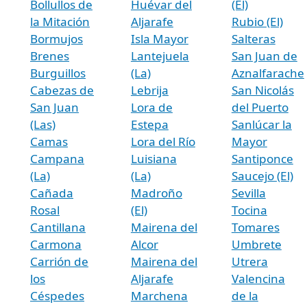
Bollullos de
Huévar del
(El)
la Mitación
Aljarafe
Rubio (El)
Bormujos
Isla Mayor
Salteras
Brenes
Lantejuela
San Juan de
Burguillos
(La)
Aznalfarache
Cabezas de
Lebrija
San Nicolás
San Juan
Lora de
del Puerto
(Las)
Estepa
Sanlúcar la
Camas
Lora del Río
Mayor
Campana
Luisiana
Santiponce
(La)
(La)
Saucejo (El)
Cañada
Madroño
Sevilla
Rosal
(El)
Tocina
Cantillana
Mairena del
Tomares
Carmona
Alcor
Umbrete
Carrión de
Mairena del
Utrera
los
Aljarafe
Valencina
Céspedes
Marchena
de la