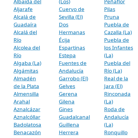
Albaida del
(Los)
Peñaflor
Aljarafe
Cuervo de
Pilas
Alcalá de
Sevilla (El)
Pruna
Guadaíra
Dos
Puebla de
Alcalá del
Hermanas
Cazalla (La)
Río
Écija
Puebla de
Alcolea del
Espartinas
los Infantes
Río
Estepa
(La)
Algaba (La)
Fuentes de
Puebla del
Algámitas
Andalucía
Río (La)
Almadén
Garrobo (El)
Real de la
de la Plata
Gelves
Jara (El)
Almensilla
Gerena
Rinconada
Arahal
Gilena
(La)
Aznalcázar
Gines
Roda de
Aznalcóllar
Guadalcanal
Andalucía
Badolatosa
Guillena
(La)
Benacazón
Herrera
Ronquillo