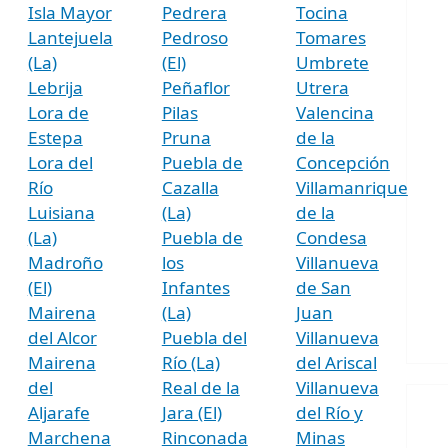
Isla Mayor
Pedrera
Tocina
Lantejuela
Pedroso
Tomares
(La)
(El)
Umbrete
Lebrija
Peñaflor
Utrera
Lora de
Pilas
Valencina
Estepa
Pruna
de la
Lora del
Puebla de
Concepción
Río
Cazalla
Villamanrique
Luisiana
(La)
de la
(La)
Puebla de
Condesa
Madroño
los
Villanueva
(El)
Infantes
de San
Mairena
(La)
Juan
del Alcor
Puebla del
Villanueva
Mairena
Río (La)
del Ariscal
del
Real de la
Villanueva
Aljarafe
Jara (El)
del Río y
Marchena
Rinconada
Minas