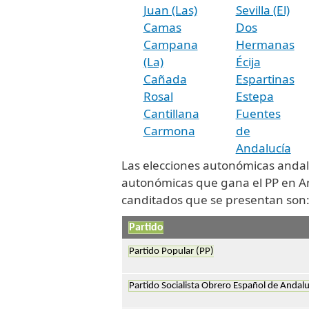
Juan (Las)
Sevilla (El)
Camas
Dos
Campana
Hermanas
(La)
Écija
Cañada
Espartinas
Rosal
Estepa
Cantillana
Fuentes
Carmona
de
Andalucía
Las elecciones autonómicas andal
autonómicas que gana el PP en And
canditados que se presentan son
Partido
Partido Popular (PP)
Partido Socialista Obrero Español de Andalu