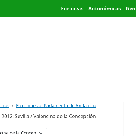
Pasar al contenido principal
Main menu
Europeas
Autonómicas
Gen
micas
Elecciones al Parlamento de Andalucía
2012: Sevilla / Valencina de la Concepción