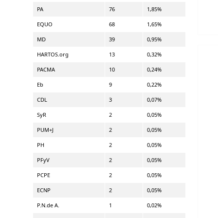
PA
76
1,85%
EQUO
68
1,65%
MD
39
0,95%
HARTOS.org
13
0,32%
PACMA
10
0,24%
Eb
9
0,22%
CDL
3
0,07%
SyR
2
0,05%
PUM+J
2
0,05%
PH
2
0,05%
PFyV
2
0,05%
PCPE
2
0,05%
ECNP
2
0,05%
P.N.de A.
1
0,02%