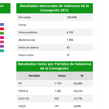
por
Resultados electorales de Valencina de la
Concepción 2012
Escrutado
100,00%
Censo
…
…
Votos emitidos
4.192
…
…
Abstenciones
1.906
…
…
Votos en blanco
43
…
Votos nulos
37
Resultados Votos por Partidos de Valencina
de la Concepción
Partidos
Votos
%
PP
1.779
43,26%
PSOE-A
1.382
33,61%
IULV-CA
525
12,77%
UPyD
191
4,64%