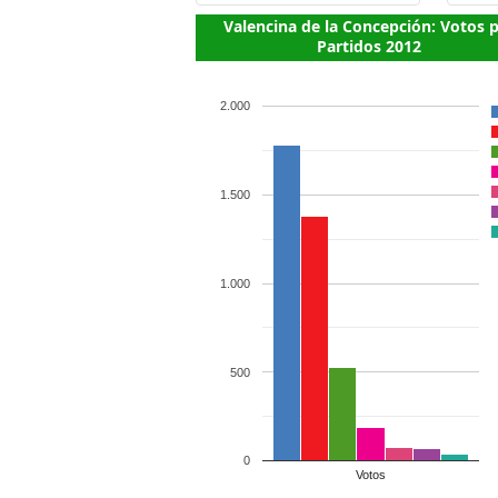
Valencina de la Concepción: Votos 
Partidos 2012
2.000
1.500
1.000
500
0
Votos