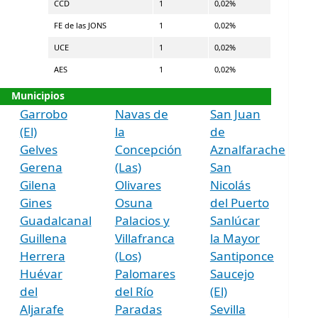
CCD
1
0,02%
FE de las JONS
1
0,02%
UCE
1
0,02%
AES
1
0,02%
Municipios
Garrobo
Navas de
San Juan
(El)
la
de
Gelves
Concepción
Aznalfarache
Gerena
(Las)
San
Gilena
Olivares
Nicolás
Gines
Osuna
del Puerto
Guadalcanal
Palacios y
Sanlúcar
Guillena
Villafranca
la Mayor
Herrera
(Los)
Santiponce
Huévar
Palomares
Saucejo
del
del Río
(El)
Aljarafe
Paradas
Sevilla