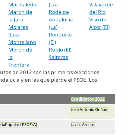
Marinaleda
(La)
Villaverde
Martín de
Roda de
del Río
la Jara
Andalucía
Viso del
Molares
(La)
Alcor (El)
(Los)
Ronquillo
Montellano
(El)
Morón de
Rubio (El)
la
Salteras
Frontera
uzas de 2012 son las primeras elecciones
alucía y en las que pierde el PSOE. Los
:
Candidatos 2012
José Antonio Griñan
ciaPopular (
PSOE-A
)
Javier Arenas