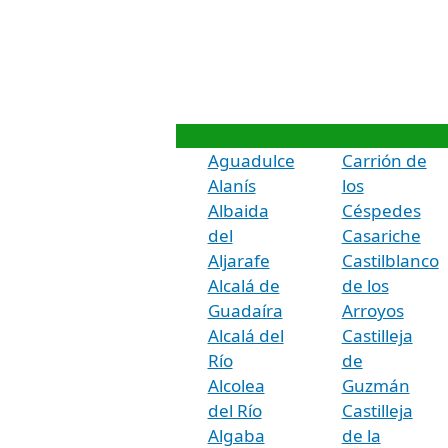
Aguadulce
Carrión de
Alanís
los
Albaida
Céspedes
del
Casariche
Aljarafe
Castilblanco
Alcalá de
de los
Guadaíra
Arroyos
Alcalá del
Castilleja
Río
de
Alcolea
Guzmán
del Río
Castilleja
Algaba
de la