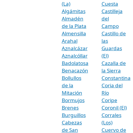
(La)
Cuesta
Algámitas
Castilleja
Almadén
del
de la Plata
Campo
Almensilla
Castillo de
Arahal
las
Aznalcázar
Guardas
Aznalcóllar
(El)
Badolatosa
Cazalla de
Benacazón
la Sierra
Bollullos
Constantina
de la
Coria del
Mitación
Río
Bormujos
Coripe
Brenes
Coronil (El)
Burguillos
Corrales
Cabezas
(Los)
de San
Cuervo de