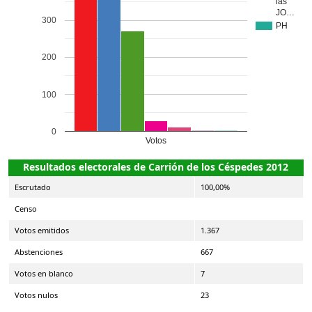
las
JO…
300
PH
200
100
0
Votos
Resultados electorales de Carrión de los Céspedes 2012
Escrutado
100,00%
Censo
Votos emitidos
1.367
Abstenciones
667
Votos en blanco
7
Votos nulos
23