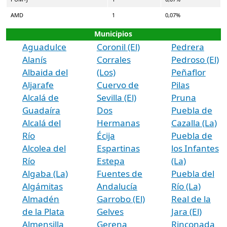
AMD
1
0,07%
Municipios
Aguadulce
Coronil (El)
Pedrera
Alanís
Corrales
Pedroso (El)
Albaida del
(Los)
Peñaflor
Aljarafe
Cuervo de
Pilas
Alcalá de
Sevilla (El)
Pruna
Guadaíra
Dos
Puebla de
Alcalá del
Hermanas
Cazalla (La)
Río
Écija
Puebla de
Alcolea del
Espartinas
los Infantes
Río
Estepa
(La)
Algaba (La)
Fuentes de
Puebla del
Algámitas
Andalucía
Río (La)
Almadén
Garrobo (El)
Real de la
de la Plata
Gelves
Jara (El)
Almensilla
Gerena
Rinconada