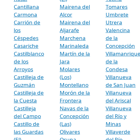
Cantillana
Mairena del
Tomares
Carmona
Alcor
Umbrete
Carrión de
Mairena del
Utrera
los
Aljarafe
Valencina
Céspedes
Marchena
de la
Casariche
Marinaleda
Concepción
Castilblanco
Martín de la
Villamanriqu
de los
Jara
de la
Arroyos
Molares
Condesa
Castilleja de
(Los)
Villanueva
Guzmán
Montellano
de San Juan
Castilleja de
Morón de la
Villanueva
la Cuesta
Frontera
del Ariscal
Castilleja
Navas de la
Villanueva
del Campo
Concepción
del Río y
Castillo de
(Las)
Minas
las Guardas
Olivares
Villaverde
(El)
Osuna
del Río