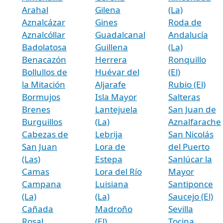
Arahal
Gilena
(La)
Aznalcázar
Gines
Roda de
Aznalcóllar
Guadalcanal
Andalucía
Badolatosa
Guillena
(La)
Benacazón
Herrera
Ronquillo
Bollullos de
Huévar del
(El)
la Mitación
Aljarafe
Rubio (El)
Bormujos
Isla Mayor
Salteras
Brenes
Lantejuela
San Juan de
Burguillos
(La)
Aznalfarache
Cabezas de
Lebrija
San Nicolás
San Juan
Lora de
del Puerto
(Las)
Estepa
Sanlúcar la
Camas
Lora del Río
Mayor
Campana
Luisiana
Santiponce
(La)
(La)
Saucejo (El)
Cañada
Madroño
Sevilla
Rosal
(El)
Tocina