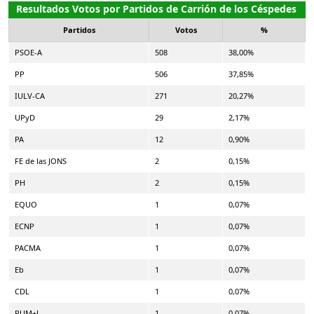
Resultados Votos por Partidos de Carrión de los Céspedes
Partidos
Votos
%
PSOE-A
508
38,00%
PP
506
37,85%
IULV-CA
271
20,27%
UPyD
29
2,17%
PA
12
0,90%
FE de las JONS
2
0,15%
PH
2
0,15%
EQUO
1
0,07%
ECNP
1
0,07%
PACMA
1
0,07%
Eb
1
0,07%
CDL
1
0,07%
PUM+J
1
0,07%