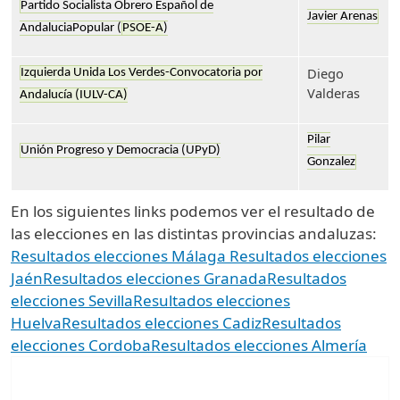
Partido Socialista Obrero Español de
Javier Arenas
AndaluciaPopular (
PSOE-A
)
Diego
Izquierda Unida Los Verdes-Convocatoria por
Valderas
Andalucía (IULV-CA)
Pilar
Unión Progreso y Democracia (UPyD)
Gonzalez
En los siguientes links podemos ver el resultado de
las elecciones en las distintas provincias andaluzas:
Resultados elecciones Málaga
Resultados elecciones
Jaén
Resultados elecciones Granada
Resultados
elecciones Sevilla
Resultados elecciones
Huelva
Resultados elecciones Cadiz
Resultados
elecciones Cordoba
Resultados elecciones Almería