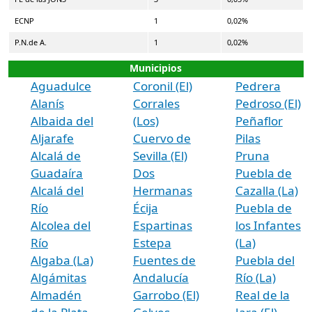
ECNP
1
0,02%
P.N.de A.
1
0,02%
Municipios
Aguadulce
Coronil (El)
Pedrera
Alanís
Corrales
Pedroso (El)
Albaida del
(Los)
Peñaflor
Aljarafe
Cuervo de
Pilas
Alcalá de
Sevilla (El)
Pruna
Guadaíra
Dos
Puebla de
Alcalá del
Hermanas
Cazalla (La)
Río
Écija
Puebla de
Alcolea del
Espartinas
los Infantes
Río
Estepa
(La)
Algaba (La)
Fuentes de
Puebla del
Algámitas
Andalucía
Río (La)
Almadén
Garrobo (El)
Real de la