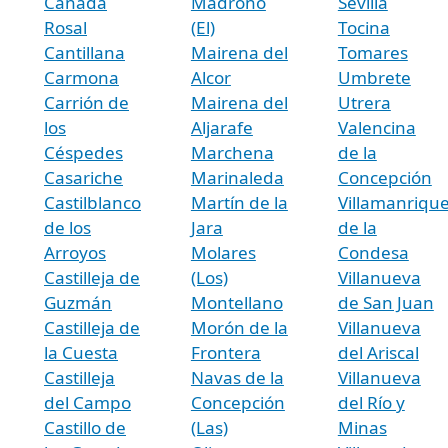
Cañada
Madroño
Sevilla
Rosal
(El)
Tocina
Cantillana
Mairena del
Tomares
Carmona
Alcor
Umbrete
Carrión de
Mairena del
Utrera
los
Aljarafe
Valencina
Céspedes
Marchena
de la
Casariche
Marinaleda
Concepción
Castilblanco
Martín de la
Villamanriqu
de los
Jara
de la
Arroyos
Molares
Condesa
Castilleja de
(Los)
Villanueva
Guzmán
Montellano
de San Juan
Castilleja de
Morón de la
Villanueva
la Cuesta
Frontera
del Ariscal
Castilleja
Navas de la
Villanueva
del Campo
Concepción
del Río y
Castillo de
(Las)
Minas