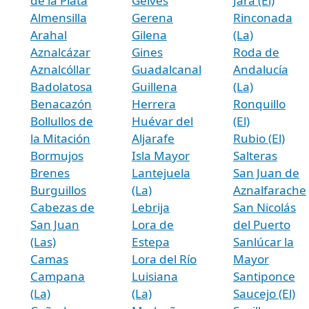
de la Plata
Gelves
Jara (El)
Almensilla
Gerena
Rinconada
Arahal
Gilena
(La)
Aznalcázar
Gines
Roda de
Aznalcóllar
Guadalcanal
Andalucía
Badolatosa
Guillena
(La)
Benacazón
Herrera
Ronquillo
Bollullos de
Huévar del
(El)
la Mitación
Aljarafe
Rubio (El)
Bormujos
Isla Mayor
Salteras
Brenes
Lantejuela
San Juan de
Burguillos
(La)
Aznalfarache
Cabezas de
Lebrija
San Nicolás
San Juan
Lora de
del Puerto
(Las)
Estepa
Sanlúcar la
Camas
Lora del Río
Mayor
Campana
Luisiana
Santiponce
(La)
(La)
Saucejo (El)