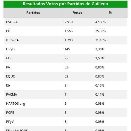
Resultados Votos por Partidos de Guillena
Partidos
Votos
%
PSOE-A
2.910
47,38%
PP
1.556
25,33%
IULV-CA
1.298
21,13%
UPyD
145
2,36%
CDL
95
1,55%
PA
53
0,86%
EQUO
52
0,85%
Eb
8
0,13%
PACMA
7
0,11%
HARTOS.org
5
0,08%
PCPE
5
0,08%
PFyV
3
0,05%
FE de las JONS
3
0,05%