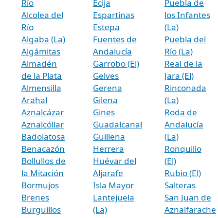
Río
Écija
Puebla de
Alcolea del
Espartinas
los Infantes
Río
Estepa
(La)
Algaba (La)
Fuentes de
Puebla del
Algámitas
Andalucía
Río (La)
Almadén
Garrobo (El)
Real de la
de la Plata
Gelves
Jara (El)
Almensilla
Gerena
Rinconada
Arahal
Gilena
(La)
Aznalcázar
Gines
Roda de
Aznalcóllar
Guadalcanal
Andalucía
Badolatosa
Guillena
(La)
Benacazón
Herrera
Ronquillo
Bollullos de
Huévar del
(El)
la Mitación
Aljarafe
Rubio (El)
Bormujos
Isla Mayor
Salteras
Brenes
Lantejuela
San Juan de
Burguillos
(La)
Aznalfarache