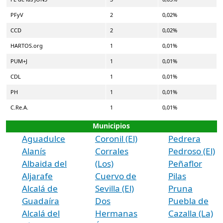
PFyV
2
0,02%
CCD
2
0,02%
HARTOS.org
1
0,01%
PUM+J
1
0,01%
CDL
1
0,01%
PH
1
0,01%
C.Re.A.
1
0,01%
Municipios
Aguadulce
Coronil (El)
Pedrera
Alanís
Corrales
Pedroso (El)
Albaida del
(Los)
Peñaflor
Aljarafe
Cuervo de
Pilas
Alcalá de
Sevilla (El)
Pruna
Guadaíra
Dos
Puebla de
Alcalá del
Hermanas
Cazalla (La)