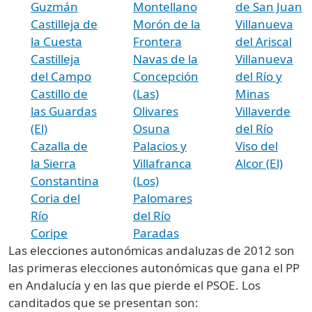
Guzmán
Montellano
de San Juan
Castilleja de
Morón de la
Villanueva
la Cuesta
Frontera
del Ariscal
Castilleja
Navas de la
Villanueva
del Campo
Concepción
del Río y
Castillo de
(Las)
Minas
las Guardas
Olivares
Villaverde
(El)
Osuna
del Río
Cazalla de
Palacios y
Viso del
la Sierra
Villafranca
Alcor (El)
Constantina
(Los)
Coria del
Palomares
Río
del Río
Coripe
Paradas
Las elecciones autonómicas andaluzas de 2012 son
las primeras elecciones autonómicas que gana el PP
en Andalucía y en las que pierde el PSOE. Los
canditados que se presentan son: