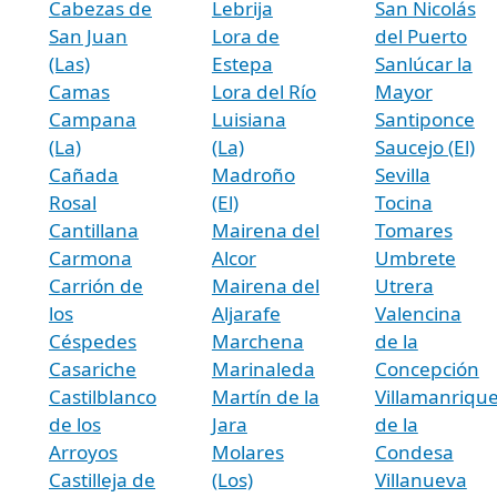
Cabezas de
Lebrija
San Nicolás
San Juan
Lora de
del Puerto
(Las)
Estepa
Sanlúcar la
Camas
Lora del Río
Mayor
Campana
Luisiana
Santiponce
(La)
(La)
Saucejo (El)
Cañada
Madroño
Sevilla
Rosal
(El)
Tocina
Cantillana
Mairena del
Tomares
Carmona
Alcor
Umbrete
Carrión de
Mairena del
Utrera
los
Aljarafe
Valencina
Céspedes
Marchena
de la
Casariche
Marinaleda
Concepción
Castilblanco
Martín de la
Villamanriqu
de los
Jara
de la
Arroyos
Molares
Condesa
Castilleja de
(Los)
Villanueva