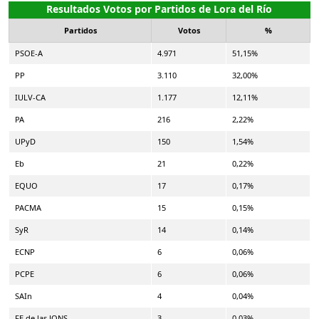
Resultados Votos por Partidos de Lora del Río
Partidos
Votos
%
PSOE-A
4.971
51,15%
PP
3.110
32,00%
IULV-CA
1.177
12,11%
PA
216
2,22%
UPyD
150
1,54%
Eb
21
0,22%
EQUO
17
0,17%
PACMA
15
0,15%
SyR
14
0,14%
ECNP
6
0,06%
PCPE
6
0,06%
SAIn
4
0,04%
FE de las JONS
3
0,03%