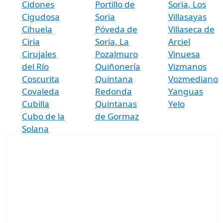
Cidones
Portillo de
Soria, Los
Cigudosa
Soria
Villasayas
Cihuela
Póveda de
Villaseca de
Ciria
Soria, La
Arciel
Cirujales
Pozalmuro
Vinuesa
del Río
Quiñonería
Vizmanos
Coscurita
Quintana
Vozmediano
Covaleda
Redonda
Yanguas
Cubilla
Quintanas
Yelo
Cubo de la
de Gormaz
Solana