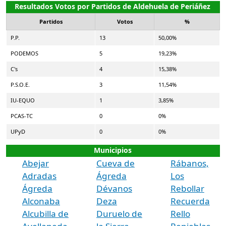
Resultados Votos por Partidos de Aldehuela de Periáñez
Partidos
Votos
%
P.P.
13
50,00%
PODEMOS
5
19,23%
C's
4
15,38%
P.S.O.E.
3
11,54%
IU-EQUO
1
3,85%
PCAS-TC
0
0%
UPyD
0
0%
Municipios
Abejar
Cueva de
Rábanos,
Adradas
Ágreda
Los
Ágreda
Dévanos
Rebollar
Alconaba
Deza
Recuerda
Alcubilla de
Duruelo de
Rello