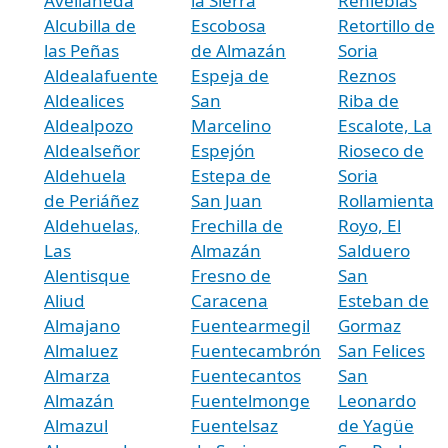
Avellaneda
la Sierra
Renieblas
Alcubilla de
Escobosa
Retortillo de
las Peñas
de Almazán
Soria
Aldealafuente
Espeja de
Reznos
Aldealices
San
Riba de
Aldealpozo
Marcelino
Escalote, La
Aldealseñor
Espejón
Rioseco de
Aldehuela
Estepa de
Soria
de Periáñez
San Juan
Rollamienta
Aldehuelas,
Frechilla de
Royo, El
Las
Almazán
Salduero
Alentisque
Fresno de
San
Aliud
Caracena
Esteban de
Almajano
Fuentearmegil
Gormaz
Almaluez
Fuentecambrón
San Felices
Almarza
Fuentecantos
San
Almazán
Fuentelmonge
Leonardo
Almazul
Fuentelsaz
de Yagüe