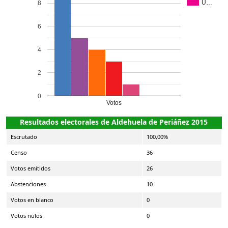
U…
8
6
4
2
0
Votos
Resultados electorales de Aldehuela de Periáñez 2015
Escrutado
100,00%
Censo
36
Votos emitidos
26
Abstenciones
10
Votos en blanco
0
Votos nulos
0