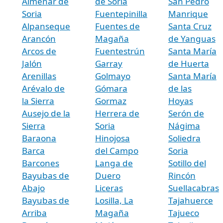
Almenar de
de Soria
San Pedro
Soria
Fuentepinilla
Manrique
Alpanseque
Fuentes de
Santa Cruz
Arancón
Magaña
de Yanguas
Arcos de
Fuentestrún
Santa María
Jalón
Garray
de Huerta
Arenillas
Golmayo
Santa María
Arévalo de
Gómara
de las
la Sierra
Gormaz
Hoyas
Ausejo de la
Herrera de
Serón de
Sierra
Soria
Nágima
Baraona
Hinojosa
Soliedra
Barca
del Campo
Soria
Barcones
Langa de
Sotillo del
Bayubas de
Duero
Rincón
Abajo
Liceras
Suellacabras
Bayubas de
Losilla, La
Tajahuerce
Arriba
Magaña
Tajueco