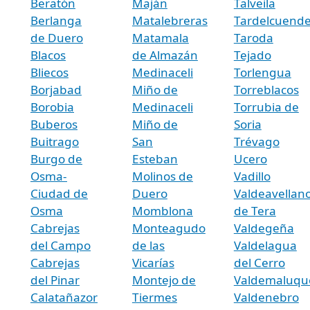
Beratón
Maján
Talveila
Berlanga
Matalebreras
Tardelcuend
de Duero
Matamala
Taroda
Blacos
de Almazán
Tejado
Bliecos
Medinaceli
Torlengua
Borjabad
Miño de
Torreblacos
Borobia
Medinaceli
Torrubia de
Buberos
Miño de
Soria
Buitrago
San
Trévago
Burgo de
Esteban
Ucero
Osma-
Molinos de
Vadillo
Ciudad de
Duero
Valdeavellan
Osma
Momblona
de Tera
Cabrejas
Monteagudo
Valdegeña
del Campo
de las
Valdelagua
Cabrejas
Vicarías
del Cerro
del Pinar
Montejo de
Valdemaluqu
Calatañazor
Tiermes
Valdenebro