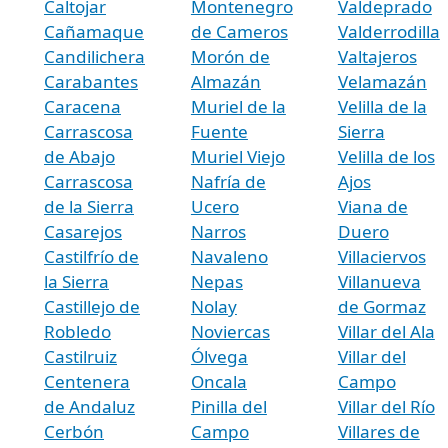
Caltojar
Montenegro
Valdeprado
Cañamaque
de Cameros
Valderrodilla
Candilichera
Morón de
Valtajeros
Carabantes
Almazán
Velamazán
Caracena
Muriel de la
Velilla de la
Carrascosa
Fuente
Sierra
de Abajo
Muriel Viejo
Velilla de los
Carrascosa
Nafría de
Ajos
de la Sierra
Ucero
Viana de
Casarejos
Narros
Duero
Castilfrío de
Navaleno
Villaciervos
la Sierra
Nepas
Villanueva
Castillejo de
Nolay
de Gormaz
Robledo
Noviercas
Villar del Ala
Castilruiz
Ólvega
Villar del
Centenera
Oncala
Campo
de Andaluz
Pinilla del
Villar del Río
Cerbón
Campo
Villares de