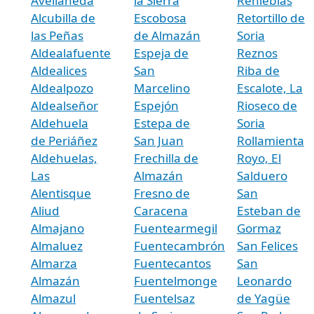
Avellaneda
la Sierra
Renieblas
Alcubilla de
Escobosa
Retortillo de
las Peñas
de Almazán
Soria
Aldealafuente
Espeja de
Reznos
Aldealices
San
Riba de
Aldealpozo
Marcelino
Escalote, La
Aldealseñor
Espejón
Rioseco de
Aldehuela
Estepa de
Soria
de Periáñez
San Juan
Rollamienta
Aldehuelas,
Frechilla de
Royo, El
Las
Almazán
Salduero
Alentisque
Fresno de
San
Aliud
Caracena
Esteban de
Almajano
Fuentearmegil
Gormaz
Almaluez
Fuentecambrón
San Felices
Almarza
Fuentecantos
San
Almazán
Fuentelmonge
Leonardo
Almazul
Fuentelsaz
de Yagüe