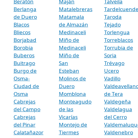
Beratón
Maján
Talveila
Berlanga
Matalebreras
Tardelcuend
de Duero
Matamala
Taroda
Blacos
de Almazán
Tejado
Bliecos
Medinaceli
Torlengua
Borjabad
Miño de
Torreblacos
Borobia
Medinaceli
Torrubia de
Buberos
Miño de
Soria
Buitrago
San
Trévago
Burgo de
Esteban
Ucero
Osma-
Molinos de
Vadillo
Ciudad de
Duero
Valdeavellan
Osma
Momblona
de Tera
Cabrejas
Monteagudo
Valdegeña
del Campo
de las
Valdelagua
Cabrejas
Vicarías
del Cerro
del Pinar
Montejo de
Valdemaluqu
Calatañazor
Tiermes
Valdenebro