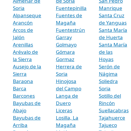
Almenar de
de Soria
San Pedro
Soria
Fuentepinilla
Manrique
Alpanseque
Fuentes de
Santa Cruz
Arancón
Magaña
de Yanguas
Arcos de
Fuentestrún
Santa María
Jalón
Garray
de Huerta
Arenillas
Golmayo
Santa María
Arévalo de
Gómara
de las
la Sierra
Gormaz
Hoyas
Ausejo de la
Herrera de
Serón de
Sierra
Soria
Nágima
Baraona
Hinojosa
Soliedra
Barca
del Campo
Soria
Barcones
Langa de
Sotillo del
Bayubas de
Duero
Rincón
Abajo
Liceras
Suellacabras
Bayubas de
Losilla, La
Tajahuerce
Arriba
Magaña
Tajueco