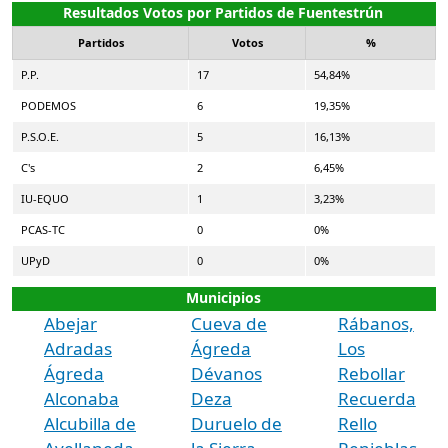
Resultados Votos por Partidos de Fuentestrún
Partidos
Votos
%
P.P.
17
54,84%
PODEMOS
6
19,35%
P.S.O.E.
5
16,13%
C's
2
6,45%
IU-EQUO
1
3,23%
PCAS-TC
0
0%
UPyD
0
0%
Municipios
Abejar
Cueva de
Rábanos,
Adradas
Ágreda
Los
Ágreda
Dévanos
Rebollar
Alconaba
Deza
Recuerda
Alcubilla de
Duruelo de
Rello