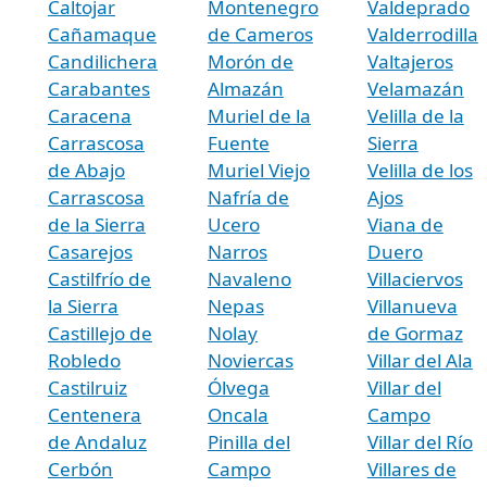
Caltojar
Montenegro
Valdeprado
Cañamaque
de Cameros
Valderrodilla
Candilichera
Morón de
Valtajeros
Carabantes
Almazán
Velamazán
Caracena
Muriel de la
Velilla de la
Carrascosa
Fuente
Sierra
de Abajo
Muriel Viejo
Velilla de los
Carrascosa
Nafría de
Ajos
de la Sierra
Ucero
Viana de
Casarejos
Narros
Duero
Castilfrío de
Navaleno
Villaciervos
la Sierra
Nepas
Villanueva
Castillejo de
Nolay
de Gormaz
Robledo
Noviercas
Villar del Ala
Castilruiz
Ólvega
Villar del
Centenera
Oncala
Campo
de Andaluz
Pinilla del
Villar del Río
Cerbón
Campo
Villares de