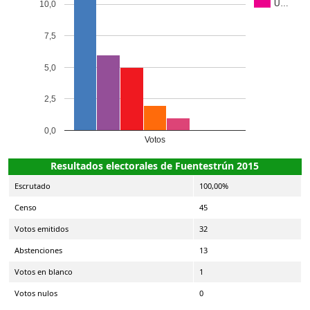
U…
10,0
7,5
5,0
2,5
0,0
Votos
Resultados electorales de Fuentestrún 2015
Escrutado
100,00%
Censo
45
Votos emitidos
32
Abstenciones
13
Votos en blanco
1
Votos nulos
0