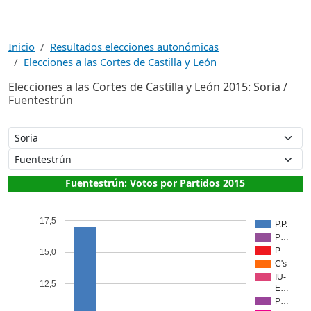
Inicio
Resultados elecciones autonómicas
Elecciones a las Cortes de Castilla y León
Elecciones a las Cortes de Castilla y León 2015: Soria /
Fuentestrún
Fuentestrún: Votos por Partidos 2015
17,5
P.P.
P…
P.…
15,0
C's
IU-
12,5
E…
P…