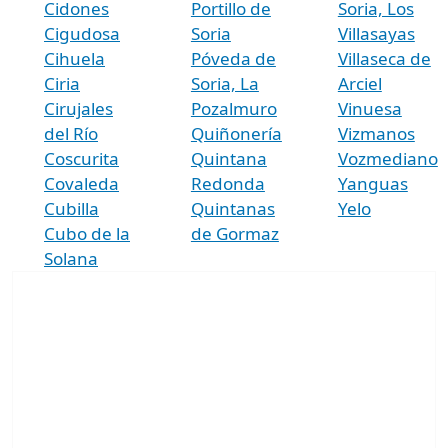
Cidones
Portillo de
Soria, Los
Cigudosa
Soria
Villasayas
Cihuela
Póveda de
Villaseca de
Ciria
Soria, La
Arciel
Cirujales
Pozalmuro
Vinuesa
del Río
Quiñonería
Vizmanos
Coscurita
Quintana
Vozmediano
Covaleda
Redonda
Yanguas
Cubilla
Quintanas
Yelo
Cubo de la
de Gormaz
Solana