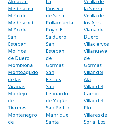
Almazán
La
Velilla de
Medinaceli
Rioseco
la Sierra
Miño de
de Soria
Velilla de
Medinaceli
Rollamienta
los Ajos
Miño de
Royo, El
Viana de
San
Salduero
Duero
Esteban
San
Villaciervos
Molinos
Esteban
Villanueva
de Duero
de
de
Momblona
Gormaz
Gormaz
Monteagudo
San
Villar del
de las
Felices
Ala
Vicarías
San
Villar del
Montejo
Leonardo
Campo
de
de Yagüe
Villar del
Tiermes
San Pedro
Río
Montenegro
Manrique
Villares de
de
Santa
Soria, Los