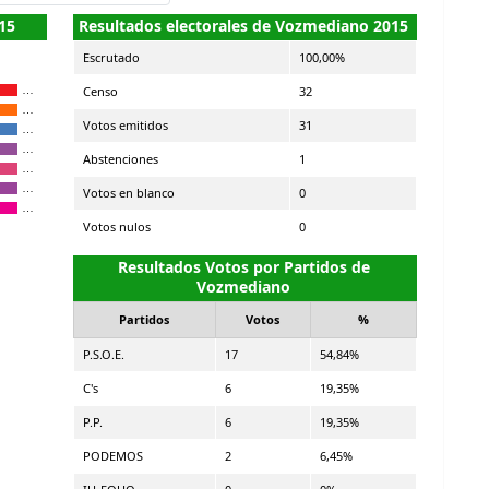
15
Resultados electorales de Vozmediano 2015
Escrutado
100,00%
Censo
32
…
…
Votos emitidos
31
…
…
Abstenciones
1
…
…
Votos en blanco
0
…
Votos nulos
0
Resultados Votos por Partidos de
Vozmediano
Partidos
Votos
%
P.S.O.E.
17
54,84%
C's
6
19,35%
P.P.
6
19,35%
PODEMOS
2
6,45%