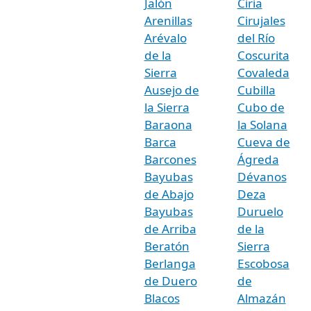
Jalón
Ciria
Arenillas
Cirujales
Arévalo
del Río
de la
Coscurita
Sierra
Covaleda
Ausejo de
Cubilla
la Sierra
Cubo de
Baraona
la Solana
Barca
Cueva de
Barcones
Ágreda
Bayubas
Dévanos
de Abajo
Deza
Bayubas
Duruelo
de Arriba
de la
Beratón
Sierra
Berlanga
Escobosa
de Duero
de
Blacos
Almazán