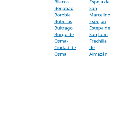
Bliecos
Espeja de
Borjabad
San
Borobia
Marcelino
Buberos
Espejón
Buitrago
Estepa de
Burgo de
San Juan
Osma-
Frechilla
Ciudad de
de
Osma
Almazán