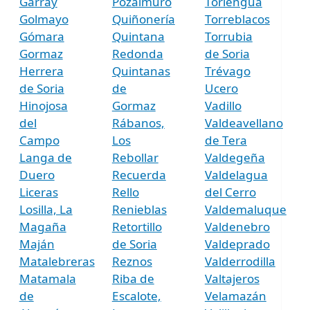
Garray
Pozalmuro
Torlengua
Golmayo
Quiñonería
Torreblacos
Gómara
Quintana
Torrubia
Gormaz
Redonda
de Soria
Herrera
Quintanas
Trévago
de Soria
de
Ucero
Hinojosa
Gormaz
Vadillo
del
Rábanos,
Valdeavellano
Campo
Los
de Tera
Langa de
Rebollar
Valdegeña
Duero
Recuerda
Valdelagua
Liceras
Rello
del Cerro
Losilla, La
Renieblas
Valdemaluque
Magaña
Retortillo
Valdenebro
Maján
de Soria
Valdeprado
Matalebreras
Reznos
Valderrodilla
Matamala
Riba de
Valtajeros
de
Escalote,
Velamazán