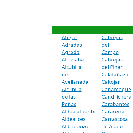
Abejar
Cabrejas
Adradas
del
Ágreda
Campo
Alconaba
Cabrejas
Alcubilla
del Pinar
de
Calatañazor
Avellaneda
Caltojar
Alcubilla
Cañamaque
de las
Candilichera
Peñas
Carabantes
Aldealafuente
Caracena
Aldealices
Carrascosa
Aldealpozo
de Abajo