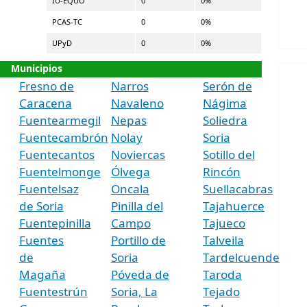
IU-EQUO
0
0%
PCAS-TC
0
0%
UPyD
0
0%
Municipios
Fresno de
Narros
Serón de
Caracena
Navaleno
Nágima
Fuentearmegil
Nepas
Soliedra
Fuentecambrón
Nolay
Soria
Fuentecantos
Noviercas
Sotillo del
Fuentelmonge
Ólvega
Rincón
Fuentelsaz
Oncala
Suellacabras
de Soria
Pinilla del
Tajahuerce
Fuentepinilla
Campo
Tajueco
Fuentes
Portillo de
Talveila
de
Soria
Tardelcuende
Magaña
Póveda de
Taroda
Fuentestrún
Soria, La
Tejado