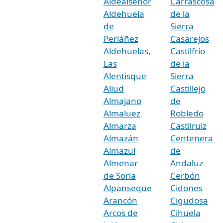
Aldealseñor
Carrascosa
Aldehuela
de la
de
Sierra
Periáñez
Casarejos
Aldehuelas,
Castilfrío
Las
de la
Alentisque
Sierra
Aliud
Castillejo
Almajano
de
Almaluez
Robledo
Almarza
Castilruiz
Almazán
Centenera
Almazul
de
Almenar
Andaluz
de Soria
Cerbón
Alpanseque
Cidones
Arancón
Cigudosa
Arcos de
Cihuela