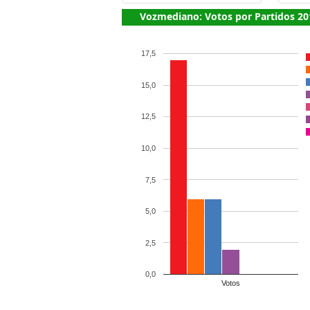
Vozmediano: Votos por Partidos 20
17,5
15,0
12,5
10,0
7,5
5,0
2,5
0,0
Votos