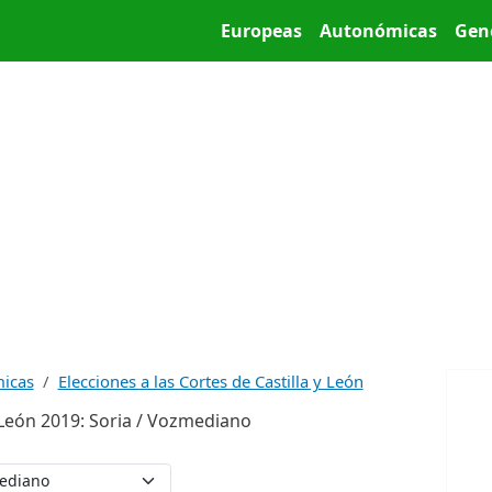
Pasar al contenido principal
Main menu
Europeas
Autonómicas
Gen
micas
Elecciones a las Cortes de Castilla y León
y León 2019: Soria / Vozmediano