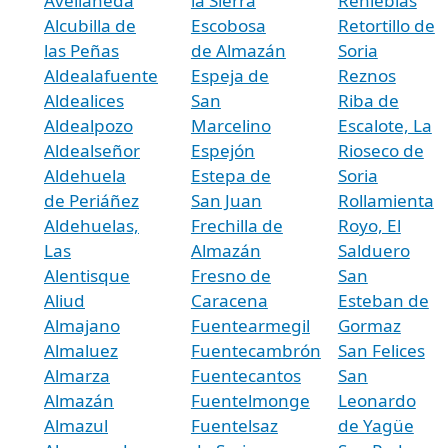
Avellaneda
la Sierra
Renieblas
Alcubilla de
Escobosa
Retortillo de
las Peñas
de Almazán
Soria
Aldealafuente
Espeja de
Reznos
Aldealices
San
Riba de
Aldealpozo
Marcelino
Escalote, La
Aldealseñor
Espejón
Rioseco de
Aldehuela
Estepa de
Soria
de Periáñez
San Juan
Rollamienta
Aldehuelas,
Frechilla de
Royo, El
Las
Almazán
Salduero
Alentisque
Fresno de
San
Aliud
Caracena
Esteban de
Almajano
Fuentearmegil
Gormaz
Almaluez
Fuentecambrón
San Felices
Almarza
Fuentecantos
San
Almazán
Fuentelmonge
Leonardo
Almazul
Fuentelsaz
de Yagüe