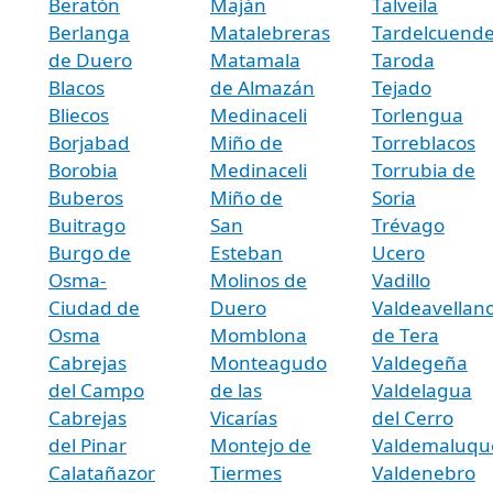
Beratón
Maján
Talveila
Berlanga
Matalebreras
Tardelcuend
de Duero
Matamala
Taroda
Blacos
de Almazán
Tejado
Bliecos
Medinaceli
Torlengua
Borjabad
Miño de
Torreblacos
Borobia
Medinaceli
Torrubia de
Buberos
Miño de
Soria
Buitrago
San
Trévago
Burgo de
Esteban
Ucero
Osma-
Molinos de
Vadillo
Ciudad de
Duero
Valdeavellan
Osma
Momblona
de Tera
Cabrejas
Monteagudo
Valdegeña
del Campo
de las
Valdelagua
Cabrejas
Vicarías
del Cerro
del Pinar
Montejo de
Valdemaluqu
Calatañazor
Tiermes
Valdenebro