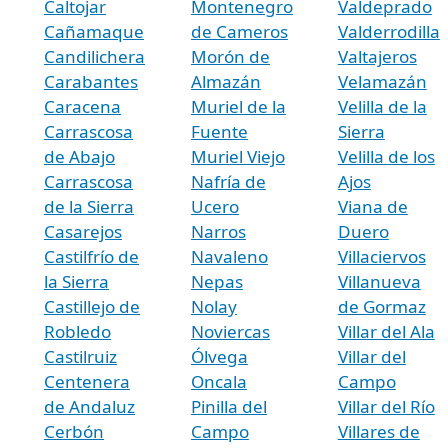
Caltojar
Montenegro
Valdeprado
Cañamaque
de Cameros
Valderrodilla
Candilichera
Morón de
Valtajeros
Carabantes
Almazán
Velamazán
Caracena
Muriel de la
Velilla de la
Carrascosa
Fuente
Sierra
de Abajo
Muriel Viejo
Velilla de los
Carrascosa
Nafría de
Ajos
de la Sierra
Ucero
Viana de
Casarejos
Narros
Duero
Castilfrío de
Navaleno
Villaciervos
la Sierra
Nepas
Villanueva
Castillejo de
Nolay
de Gormaz
Robledo
Noviercas
Villar del Ala
Castilruiz
Ólvega
Villar del
Centenera
Oncala
Campo
de Andaluz
Pinilla del
Villar del Río
Cerbón
Campo
Villares de