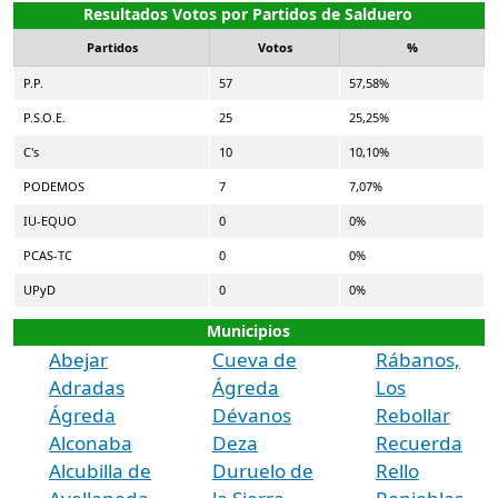
Resultados Votos por Partidos de Salduero
Partidos
Votos
%
P.P.
57
57,58%
P.S.O.E.
25
25,25%
C's
10
10,10%
PODEMOS
7
7,07%
IU-EQUO
0
0%
PCAS-TC
0
0%
UPyD
0
0%
Municipios
Abejar
Cueva de
Rábanos,
Adradas
Ágreda
Los
Ágreda
Dévanos
Rebollar
Alconaba
Deza
Recuerda
Alcubilla de
Duruelo de
Rello