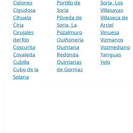
Cidones
Portillo de
Soria, Los
Cigudosa
Soria
Villasayas
Cihuela
Póveda de
Villaseca de
Ciria
Soria, La
Arciel
Cirujales
Pozalmuro
Vinuesa
del Río
Quiñonería
Vizmanos
Coscurita
Quintana
Vozmediano
Covaleda
Redonda
Yanguas
Cubilla
Quintanas
Yelo
Cubo de la
de Gormaz
Solana