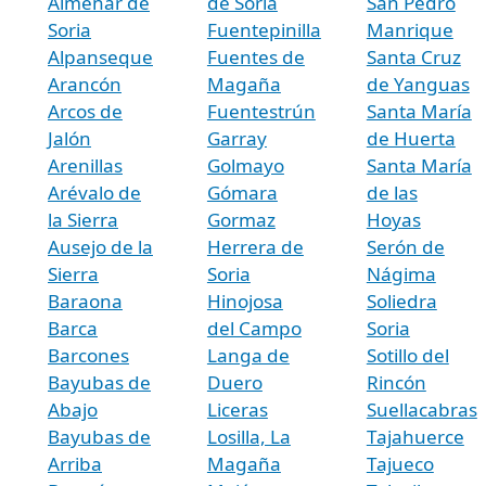
Almenar de
de Soria
San Pedro
Soria
Fuentepinilla
Manrique
Alpanseque
Fuentes de
Santa Cruz
Arancón
Magaña
de Yanguas
Arcos de
Fuentestrún
Santa María
Jalón
Garray
de Huerta
Arenillas
Golmayo
Santa María
Arévalo de
Gómara
de las
la Sierra
Gormaz
Hoyas
Ausejo de la
Herrera de
Serón de
Sierra
Soria
Nágima
Baraona
Hinojosa
Soliedra
Barca
del Campo
Soria
Barcones
Langa de
Sotillo del
Bayubas de
Duero
Rincón
Abajo
Liceras
Suellacabras
Bayubas de
Losilla, La
Tajahuerce
Arriba
Magaña
Tajueco