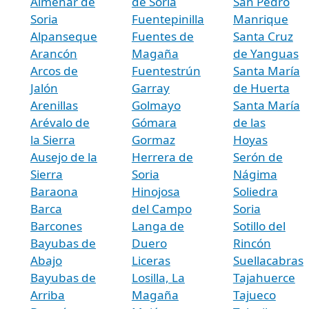
Almenar de
de Soria
San Pedro
Soria
Fuentepinilla
Manrique
Alpanseque
Fuentes de
Santa Cruz
Arancón
Magaña
de Yanguas
Arcos de
Fuentestrún
Santa María
Jalón
Garray
de Huerta
Arenillas
Golmayo
Santa María
Arévalo de
Gómara
de las
la Sierra
Gormaz
Hoyas
Ausejo de la
Herrera de
Serón de
Sierra
Soria
Nágima
Baraona
Hinojosa
Soliedra
Barca
del Campo
Soria
Barcones
Langa de
Sotillo del
Bayubas de
Duero
Rincón
Abajo
Liceras
Suellacabras
Bayubas de
Losilla, La
Tajahuerce
Arriba
Magaña
Tajueco