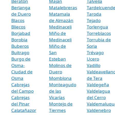
Beratón
Maján
Talveila
Berlanga
Matalebreras
Tardelcuend
de Duero
Matamala
Taroda
Blacos
de Almazán
Tejado
Bliecos
Medinaceli
Torlengua
Borjabad
Miño de
Torreblacos
Borobia
Medinaceli
Torrubia de
Buberos
Miño de
Soria
Buitrago
San
Trévago
Burgo de
Esteban
Ucero
Osma-
Molinos de
Vadillo
Ciudad de
Duero
Valdeavellan
Osma
Momblona
de Tera
Cabrejas
Monteagudo
Valdegeña
del Campo
de las
Valdelagua
Cabrejas
Vicarías
del Cerro
del Pinar
Montejo de
Valdemaluqu
Calatañazor
Tiermes
Valdenebro