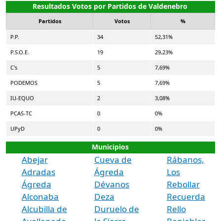
Resultados Votos por Partidos de Valdenebro
Partidos
Votos
%
P.P.
34
52,31%
P.S.O.E.
19
29,23%
C's
5
7,69%
PODEMOS
5
7,69%
IU-EQUO
2
3,08%
PCAS-TC
0
0%
UPyD
0
0%
Municipios
Abejar
Cueva de
Rábanos,
Adradas
Ágreda
Los
Ágreda
Dévanos
Rebollar
Alconaba
Deza
Recuerda
Alcubilla de
Duruelo de
Rello