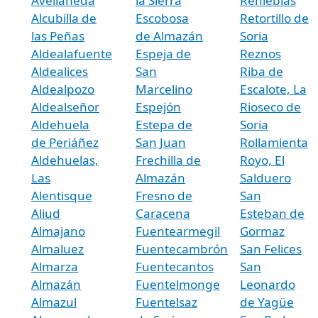
Avellaneda
la Sierra
Renieblas
Alcubilla de
Escobosa
Retortillo de
las Peñas
de Almazán
Soria
Aldealafuente
Espeja de
Reznos
Aldealices
San
Riba de
Aldealpozo
Marcelino
Escalote, La
Aldealseñor
Espejón
Rioseco de
Aldehuela
Estepa de
Soria
de Periáñez
San Juan
Rollamienta
Aldehuelas,
Frechilla de
Royo, El
Las
Almazán
Salduero
Alentisque
Fresno de
San
Aliud
Caracena
Esteban de
Almajano
Fuentearmegil
Gormaz
Almaluez
Fuentecambrón
San Felices
Almarza
Fuentecantos
San
Almazán
Fuentelmonge
Leonardo
Almazul
Fuentelsaz
de Yagüe