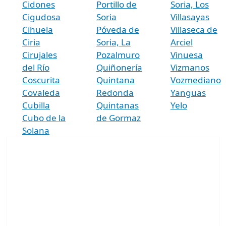
Cidones
Portillo de
Soria, Los
Cigudosa
Soria
Villasayas
Cihuela
Póveda de
Villaseca de
Ciria
Soria, La
Arciel
Cirujales
Pozalmuro
Vinuesa
del Río
Quiñonería
Vizmanos
Coscurita
Quintana
Vozmediano
Covaleda
Redonda
Yanguas
Cubilla
Quintanas
Yelo
Cubo de la
de Gormaz
Solana