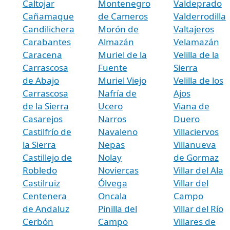
Caltojar
Montenegro
Valdeprado
Cañamaque
de Cameros
Valderrodilla
Candilichera
Morón de
Valtajeros
Carabantes
Almazán
Velamazán
Caracena
Muriel de la
Velilla de la
Carrascosa
Fuente
Sierra
de Abajo
Muriel Viejo
Velilla de los
Carrascosa
Nafría de
Ajos
de la Sierra
Ucero
Viana de
Casarejos
Narros
Duero
Castilfrío de
Navaleno
Villaciervos
la Sierra
Nepas
Villanueva
Castillejo de
Nolay
de Gormaz
Robledo
Noviercas
Villar del Ala
Castilruiz
Ólvega
Villar del
Centenera
Oncala
Campo
de Andaluz
Pinilla del
Villar del Río
Cerbón
Campo
Villares de