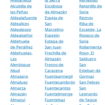
Avellaneda
la Sierra
Renieblas
Alcubilla de
Escobosa
Retortillo de
las Peñas
de Almazán
Soria
Aldealafuente
Espeja de
Reznos
Aldealices
San
Riba de
Aldealpozo
Marcelino
Escalote, La
Aldealseñor
Espejón
Rioseco de
Aldehuela
Estepa de
Soria
de Periáñez
San Juan
Rollamienta
Aldehuelas,
Frechilla de
Royo, El
Las
Almazán
Salduero
Alentisque
Fresno de
San
Aliud
Caracena
Esteban de
Almajano
Fuentearmegil
Gormaz
Almaluez
Fuentecambrón
San Felices
Almarza
Fuentecantos
San
Almazán
Fuentelmonge
Leonardo
Almazul
Fuentelsaz
de Yagüe