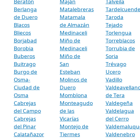
Beratón
Maján
Talveila
Berlanga
Matalebreras
Tardelcuend
de Duero
Matamala
Taroda
Blacos
de Almazán
Tejado
Bliecos
Medinaceli
Torlengua
Borjabad
Miño de
Torreblacos
Borobia
Medinaceli
Torrubia de
Buberos
Miño de
Soria
Buitrago
San
Trévago
Burgo de
Esteban
Ucero
Osma-
Molinos de
Vadillo
Ciudad de
Duero
Valdeavellan
Osma
Momblona
de Tera
Cabrejas
Monteagudo
Valdegeña
del Campo
de las
Valdelagua
Cabrejas
Vicarías
del Cerro
del Pinar
Montejo de
Valdemaluqu
Calatañazor
Tiermes
Valdenebro