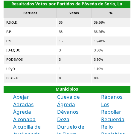
Resultados Votos por Partidos de Póveda de Soria, La
Partidos
Votos
%
P.S.O.E.
36
39,56%
P.P.
33
36,26%
C's
15
16,48%
IU-EQUO
3
3,30%
PODEMOS
3
3,30%
UPyD
1
1,10%
PCAS-TC
0
0%
Municipios
Abejar
Cueva de
Rábanos,
Adradas
Ágreda
Los
Ágreda
Dévanos
Rebollar
Alconaba
Deza
Recuerda
Alcubilla de
Duruelo de
Rello