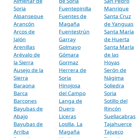
Almenar de
de Soria
San Pedro
Soria
Fuentepinilla
Manrique
Alpanseque
Fuentes de
Santa Cruz
Arancón
Magaña
de Yanguas
Arcos de
Fuentestrún
Santa María
Jalón
Garray
de Huerta
Arenillas
Golmayo
Santa María
Arévalo de
Gómara
de las
la Sierra
Gormaz
Hoyas
Ausejo de la
Herrera de
Serón de
Sierra
Soria
Nágima
Baraona
Hinojosa
Soliedra
Barca
del Campo
Soria
Barcones
Langa de
Sotillo del
Bayubas de
Duero
Rincón
Abajo
Liceras
Suellacabras
Bayubas de
Losilla, La
Tajahuerce
Arriba
Magaña
Tajueco