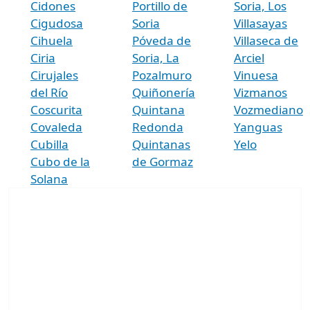
Cidones
Portillo de
Soria, Los
Cigudosa
Soria
Villasayas
Cihuela
Póveda de
Villaseca de
Ciria
Soria, La
Arciel
Cirujales
Pozalmuro
Vinuesa
del Río
Quiñonería
Vizmanos
Coscurita
Quintana
Vozmediano
Covaleda
Redonda
Yanguas
Cubilla
Quintanas
Yelo
Cubo de la
de Gormaz
Solana