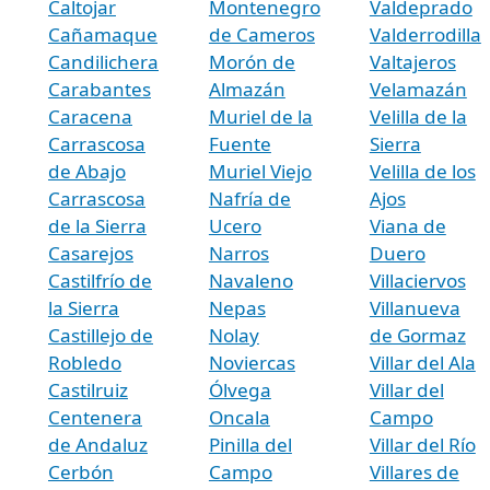
Caltojar
Montenegro
Valdeprado
Cañamaque
de Cameros
Valderrodilla
Candilichera
Morón de
Valtajeros
Carabantes
Almazán
Velamazán
Caracena
Muriel de la
Velilla de la
Carrascosa
Fuente
Sierra
de Abajo
Muriel Viejo
Velilla de los
Carrascosa
Nafría de
Ajos
de la Sierra
Ucero
Viana de
Casarejos
Narros
Duero
Castilfrío de
Navaleno
Villaciervos
la Sierra
Nepas
Villanueva
Castillejo de
Nolay
de Gormaz
Robledo
Noviercas
Villar del Ala
Castilruiz
Ólvega
Villar del
Centenera
Oncala
Campo
de Andaluz
Pinilla del
Villar del Río
Cerbón
Campo
Villares de