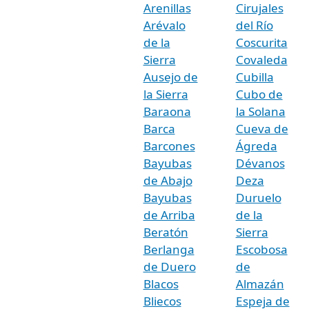
Arenillas
Cirujales
Arévalo
del Río
de la
Coscurita
Sierra
Covaleda
Ausejo de
Cubilla
la Sierra
Cubo de
Baraona
la Solana
Barca
Cueva de
Barcones
Ágreda
Bayubas
Dévanos
de Abajo
Deza
Bayubas
Duruelo
de Arriba
de la
Beratón
Sierra
Berlanga
Escobosa
de Duero
de
Blacos
Almazán
Bliecos
Espeja de