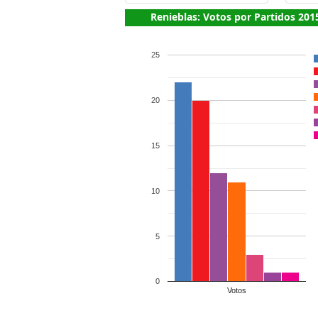
Renieblas: Votos por Partidos 201
25
20
15
10
5
0
Votos