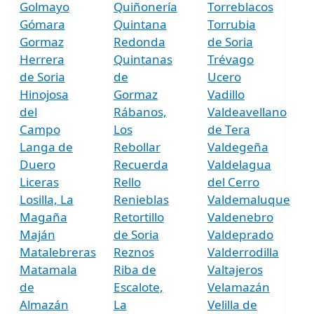
Golmayo
Quiñonería
Torreblacos
Gómara
Quintana
Torrubia
Gormaz
Redonda
de Soria
Herrera
Quintanas
Trévago
de Soria
de
Ucero
Hinojosa
Gormaz
Vadillo
del
Rábanos,
Valdeavellano
Campo
Los
de Tera
Langa de
Rebollar
Valdegeña
Duero
Recuerda
Valdelagua
Liceras
Rello
del Cerro
Losilla, La
Renieblas
Valdemaluque
Magaña
Retortillo
Valdenebro
Maján
de Soria
Valdeprado
Matalebreras
Reznos
Valderrodilla
Matamala
Riba de
Valtajeros
de
Escalote,
Velamazán
Almazán
La
Velilla de