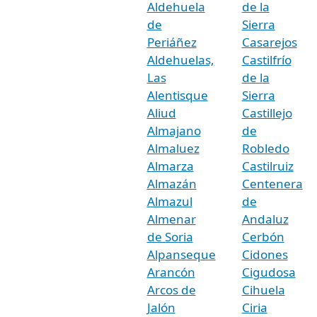
Aldehuela
de la
de
Sierra
Periáñez
Casarejos
Aldehuelas,
Castilfrío
Las
de la
Alentisque
Sierra
Aliud
Castillejo
Almajano
de
Almaluez
Robledo
Almarza
Castilruiz
Almazán
Centenera
Almazul
de
Almenar
Andaluz
de Soria
Cerbón
Alpanseque
Cidones
Arancón
Cigudosa
Arcos de
Cihuela
Jalón
Ciria