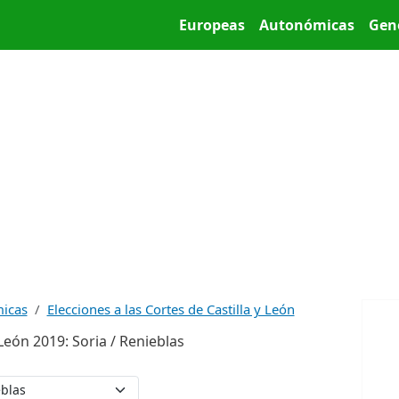
Pasar al contenido principal
Main menu
Europeas
Autonómicas
Gen
micas
Elecciones a las Cortes de Castilla y León
 León 2019: Soria / Renieblas