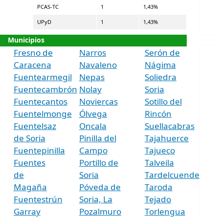
PCAS-TC
1
1,43%
UPyD
1
1,43%
Municipios
Fresno de
Narros
Serón de
Caracena
Navaleno
Nágima
Fuentearmegil
Nepas
Soliedra
Fuentecambrón
Nolay
Soria
Fuentecantos
Noviercas
Sotillo del
Fuentelmonge
Ólvega
Rincón
Fuentelsaz
Oncala
Suellacabras
de Soria
Pinilla del
Tajahuerce
Fuentepinilla
Campo
Tajueco
Fuentes
Portillo de
Talveila
de
Soria
Tardelcuende
Magaña
Póveda de
Taroda
Fuentestrún
Soria, La
Tejado
Garray
Pozalmuro
Torlengua