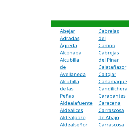
Abejar
Cabrejas
Adradas
del
Ágreda
Campo
Alconaba
Cabrejas
Alcubilla
del Pinar
de
Calatañazor
Avellaneda
Caltojar
Alcubilla
Cañamaque
de las
Candilichera
Peñas
Carabantes
Aldealafuente
Caracena
Aldealices
Carrascosa
Aldealpozo
de Abajo
Aldealseñor
Carrascosa