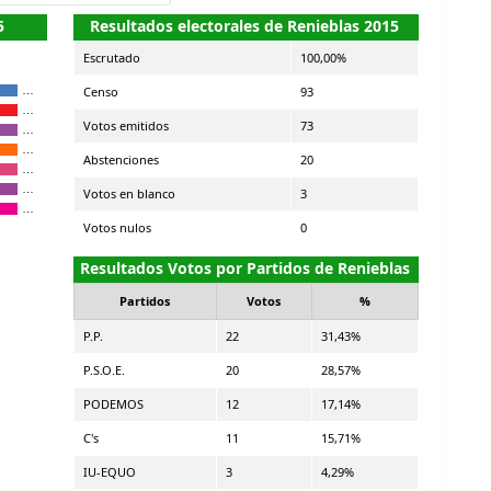
5
Resultados electorales de Renieblas 2015
Escrutado
100,00%
Censo
93
…
…
Votos emitidos
73
…
…
Abstenciones
20
…
…
Votos en blanco
3
…
Votos nulos
0
Resultados Votos por Partidos de Renieblas
Partidos
Votos
%
P.P.
22
31,43%
P.S.O.E.
20
28,57%
PODEMOS
12
17,14%
C's
11
15,71%
IU-EQUO
3
4,29%