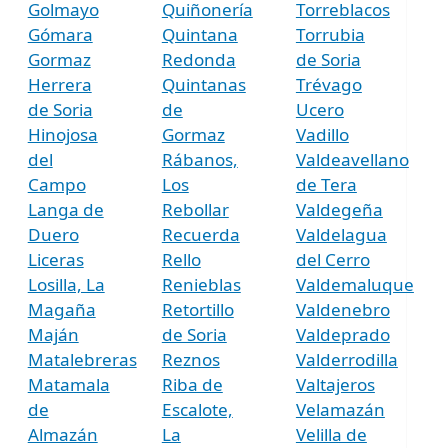
Golmayo
Quiñonería
Torreblacos
Gómara
Quintana
Torrubia
Gormaz
Redonda
de Soria
Herrera
Quintanas
Trévago
de Soria
de
Ucero
Hinojosa
Gormaz
Vadillo
del
Rábanos,
Valdeavellano
Campo
Los
de Tera
Langa de
Rebollar
Valdegeña
Duero
Recuerda
Valdelagua
Liceras
Rello
del Cerro
Losilla, La
Renieblas
Valdemaluque
Magaña
Retortillo
Valdenebro
Maján
de Soria
Valdeprado
Matalebreras
Reznos
Valderrodilla
Matamala
Riba de
Valtajeros
de
Escalote,
Velamazán
Almazán
La
Velilla de