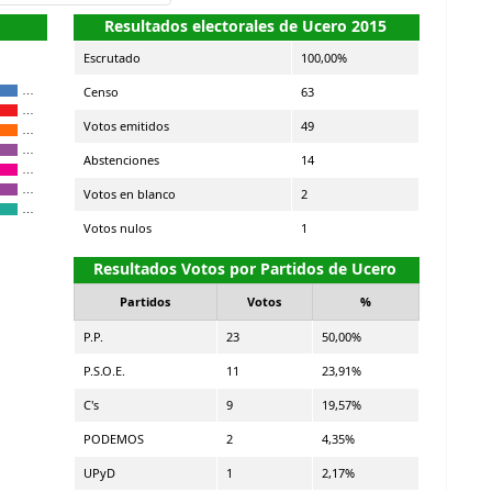
Resultados electorales de Ucero 2015
Escrutado
100,00%
Censo
63
…
…
Votos emitidos
49
…
…
Abstenciones
14
…
…
Votos en blanco
2
…
Votos nulos
1
Resultados Votos por Partidos de Ucero
Partidos
Votos
%
P.P.
23
50,00%
P.S.O.E.
11
23,91%
C's
9
19,57%
PODEMOS
2
4,35%
UPyD
1
2,17%