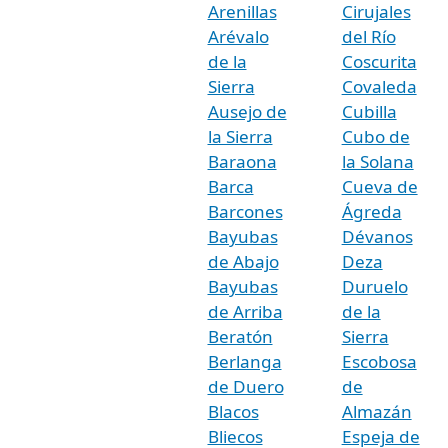
Arenillas
Cirujales
Arévalo
del Río
de la
Coscurita
Sierra
Covaleda
Ausejo de
Cubilla
la Sierra
Cubo de
Baraona
la Solana
Barca
Cueva de
Barcones
Ágreda
Bayubas
Dévanos
de Abajo
Deza
Bayubas
Duruelo
de Arriba
de la
Beratón
Sierra
Berlanga
Escobosa
de Duero
de
Blacos
Almazán
Bliecos
Espeja de