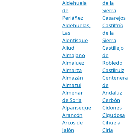
Aldehuela
de la
de
Sierra
Periáñez
Casarejos
Aldehuelas,
Castilfrío
Las
de la
Alentisque
Sierra
Aliud
Castillejo
Almajano
de
Almaluez
Robledo
Almarza
Castilruiz
Almazán
Centenera
Almazul
de
Almenar
Andaluz
de Soria
Cerbón
Alpanseque
Cidones
Arancón
Cigudosa
Arcos de
Cihuela
Jalón
Ciria