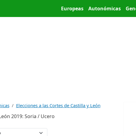
Pasar al contenido principal
Main menu
Europeas
Autonómicas
Gen
micas
Elecciones a las Cortes de Castilla y León
 León 2019: Soria / Ucero