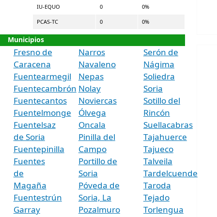
IU-EQUO
0
0%
PCAS-TC
0
0%
Municipios
Fresno de
Narros
Serón de
Caracena
Navaleno
Nágima
Fuentearmegil
Nepas
Soliedra
Fuentecambrón
Nolay
Soria
Fuentecantos
Noviercas
Sotillo del
Fuentelmonge
Ólvega
Rincón
Fuentelsaz
Oncala
Suellacabras
de Soria
Pinilla del
Tajahuerce
Fuentepinilla
Campo
Tajueco
Fuentes
Portillo de
Talveila
de
Soria
Tardelcuende
Magaña
Póveda de
Taroda
Fuentestrún
Soria, La
Tejado
Garray
Pozalmuro
Torlengua