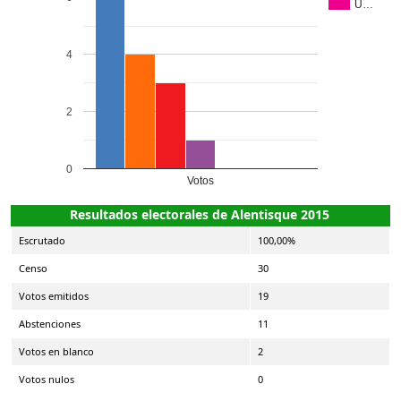
U…
4
2
0
Votos
Resultados electorales de Alentisque 2015
Escrutado
100,00%
Censo
30
Votos emitidos
19
Abstenciones
11
Votos en blanco
2
Votos nulos
0