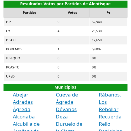
Resultados Votos por Partidos de Alentisque
Partidos
Votos
%
P.P.
9
52,94%
C's
4
23,53%
P.S.O.E.
3
17,65%
PODEMOS
1
5,88%
IU-EQUO
0
0%
PCAS-TC
0
0%
UPyD
0
0%
Municipios
Abejar
Cueva de
Rábanos,
Adradas
Ágreda
Los
Ágreda
Dévanos
Rebollar
Alconaba
Deza
Recuerda
Alcubilla de
Duruelo de
Rello