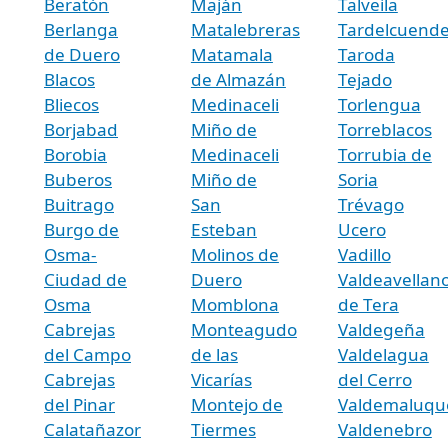
Beratón
Maján
Talveila
Berlanga
Matalebreras
Tardelcuend
de Duero
Matamala
Taroda
Blacos
de Almazán
Tejado
Bliecos
Medinaceli
Torlengua
Borjabad
Miño de
Torreblacos
Borobia
Medinaceli
Torrubia de
Buberos
Miño de
Soria
Buitrago
San
Trévago
Burgo de
Esteban
Ucero
Osma-
Molinos de
Vadillo
Ciudad de
Duero
Valdeavellan
Osma
Momblona
de Tera
Cabrejas
Monteagudo
Valdegeña
del Campo
de las
Valdelagua
Cabrejas
Vicarías
del Cerro
del Pinar
Montejo de
Valdemaluqu
Calatañazor
Tiermes
Valdenebro