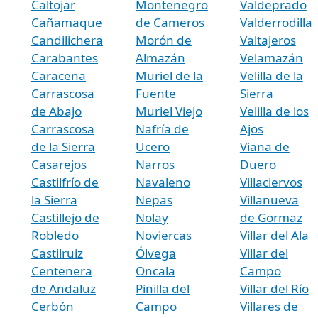
Caltojar
Montenegro
Valdeprado
Cañamaque
de Cameros
Valderrodilla
Candilichera
Morón de
Valtajeros
Carabantes
Almazán
Velamazán
Caracena
Muriel de la
Velilla de la
Carrascosa
Fuente
Sierra
de Abajo
Muriel Viejo
Velilla de los
Carrascosa
Nafría de
Ajos
de la Sierra
Ucero
Viana de
Casarejos
Narros
Duero
Castilfrío de
Navaleno
Villaciervos
la Sierra
Nepas
Villanueva
Castillejo de
Nolay
de Gormaz
Robledo
Noviercas
Villar del Ala
Castilruiz
Ólvega
Villar del
Centenera
Oncala
Campo
de Andaluz
Pinilla del
Villar del Río
Cerbón
Campo
Villares de