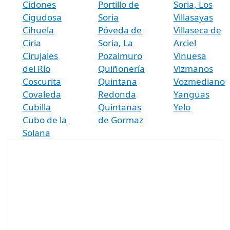
Cidones
Portillo de
Soria, Los
Cigudosa
Soria
Villasayas
Cihuela
Póveda de
Villaseca de
Ciria
Soria, La
Arciel
Cirujales
Pozalmuro
Vinuesa
del Río
Quiñonería
Vizmanos
Coscurita
Quintana
Vozmediano
Covaleda
Redonda
Yanguas
Cubilla
Quintanas
Yelo
Cubo de la
de Gormaz
Solana