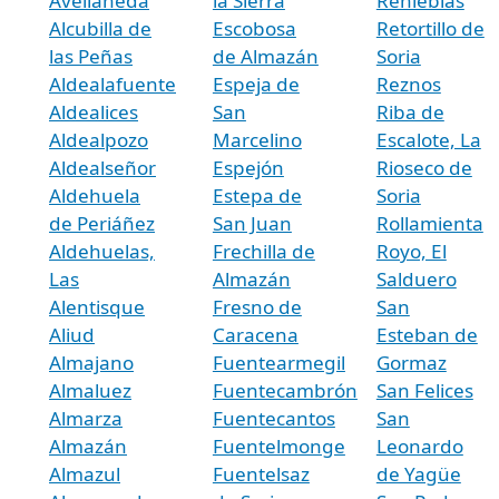
Avellaneda
la Sierra
Renieblas
Alcubilla de
Escobosa
Retortillo de
las Peñas
de Almazán
Soria
Aldealafuente
Espeja de
Reznos
Aldealices
San
Riba de
Aldealpozo
Marcelino
Escalote, La
Aldealseñor
Espejón
Rioseco de
Aldehuela
Estepa de
Soria
de Periáñez
San Juan
Rollamienta
Aldehuelas,
Frechilla de
Royo, El
Las
Almazán
Salduero
Alentisque
Fresno de
San
Aliud
Caracena
Esteban de
Almajano
Fuentearmegil
Gormaz
Almaluez
Fuentecambrón
San Felices
Almarza
Fuentecantos
San
Almazán
Fuentelmonge
Leonardo
Almazul
Fuentelsaz
de Yagüe