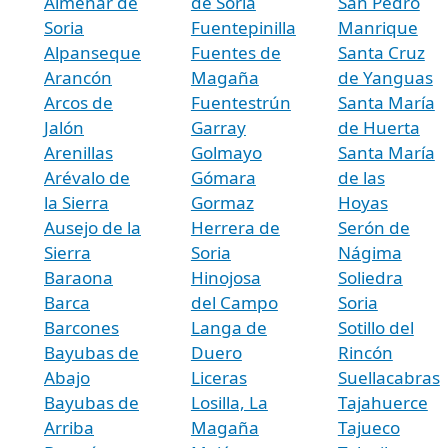
Almenar de
de Soria
San Pedro
Soria
Fuentepinilla
Manrique
Alpanseque
Fuentes de
Santa Cruz
Arancón
Magaña
de Yanguas
Arcos de
Fuentestrún
Santa María
Jalón
Garray
de Huerta
Arenillas
Golmayo
Santa María
Arévalo de
Gómara
de las
la Sierra
Gormaz
Hoyas
Ausejo de la
Herrera de
Serón de
Sierra
Soria
Nágima
Baraona
Hinojosa
Soliedra
Barca
del Campo
Soria
Barcones
Langa de
Sotillo del
Bayubas de
Duero
Rincón
Abajo
Liceras
Suellacabras
Bayubas de
Losilla, La
Tajahuerce
Arriba
Magaña
Tajueco