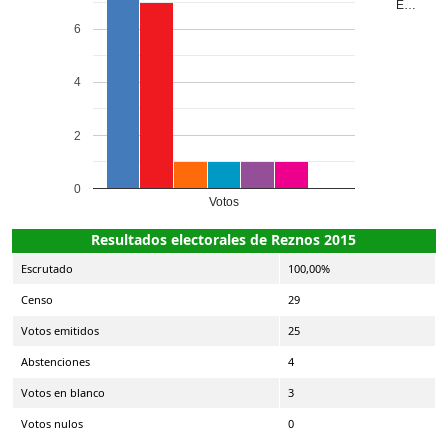
E…
6
4
2
0
Votos
Resultados electorales de Reznos 2015
Escrutado
100,00%
Censo
29
Votos emitidos
25
Abstenciones
4
Votos en blanco
3
Votos nulos
0