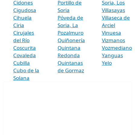
Cidones
Portillo de
Soria, Los
Cigudosa
Soria
Villasayas
Cihuela
Póveda de
Villaseca de
Ciria
Soria, La
Arciel
Cirujales
Pozalmuro
Vinuesa
del Río
Quiñonería
Vizmanos
Coscurita
Quintana
Vozmediano
Covaleda
Redonda
Yanguas
Cubilla
Quintanas
Yelo
Cubo de la
de Gormaz
Solana