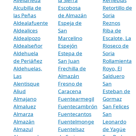
Avellaneda
la Sierra
Renieblas
Alcubilla de
Escobosa
Retortillo de
las Peñas
de Almazán
Soria
Aldealafuente
Espeja de
Reznos
Aldealices
San
Riba de
Aldealpozo
Marcelino
Escalote, La
Aldealseñor
Espejón
Rioseco de
Aldehuela
Estepa de
Soria
de Periáñez
San Juan
Rollamienta
Aldehuelas,
Frechilla de
Royo, El
Las
Almazán
Salduero
Alentisque
Fresno de
San
Aliud
Caracena
Esteban de
Almajano
Fuentearmegil
Gormaz
Almaluez
Fuentecambrón
San Felices
Almarza
Fuentecantos
San
Almazán
Fuentelmonge
Leonardo
Almazul
Fuentelsaz
de Yagüe