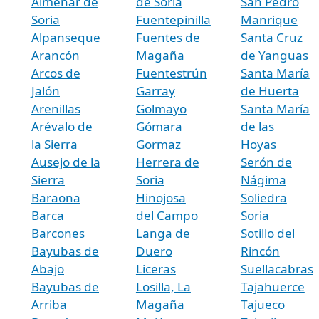
Almenar de
de Soria
San Pedro
Soria
Fuentepinilla
Manrique
Alpanseque
Fuentes de
Santa Cruz
Arancón
Magaña
de Yanguas
Arcos de
Fuentestrún
Santa María
Jalón
Garray
de Huerta
Arenillas
Golmayo
Santa María
Arévalo de
Gómara
de las
la Sierra
Gormaz
Hoyas
Ausejo de la
Herrera de
Serón de
Sierra
Soria
Nágima
Baraona
Hinojosa
Soliedra
Barca
del Campo
Soria
Barcones
Langa de
Sotillo del
Bayubas de
Duero
Rincón
Abajo
Liceras
Suellacabras
Bayubas de
Losilla, La
Tajahuerce
Arriba
Magaña
Tajueco