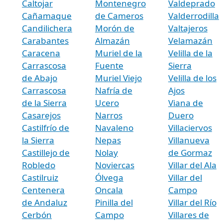
Caltojar
Montenegro
Valdeprado
Cañamaque
de Cameros
Valderrodilla
Candilichera
Morón de
Valtajeros
Carabantes
Almazán
Velamazán
Caracena
Muriel de la
Velilla de la
Carrascosa
Fuente
Sierra
de Abajo
Muriel Viejo
Velilla de los
Carrascosa
Nafría de
Ajos
de la Sierra
Ucero
Viana de
Casarejos
Narros
Duero
Castilfrío de
Navaleno
Villaciervos
la Sierra
Nepas
Villanueva
Castillejo de
Nolay
de Gormaz
Robledo
Noviercas
Villar del Ala
Castilruiz
Ólvega
Villar del
Centenera
Oncala
Campo
de Andaluz
Pinilla del
Villar del Río
Cerbón
Campo
Villares de