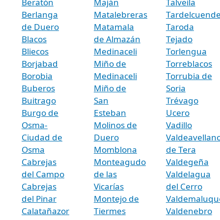
Beratón
Maján
Talveila
Berlanga
Matalebreras
Tardelcuend
de Duero
Matamala
Taroda
Blacos
de Almazán
Tejado
Bliecos
Medinaceli
Torlengua
Borjabad
Miño de
Torreblacos
Borobia
Medinaceli
Torrubia de
Buberos
Miño de
Soria
Buitrago
San
Trévago
Burgo de
Esteban
Ucero
Osma-
Molinos de
Vadillo
Ciudad de
Duero
Valdeavellan
Osma
Momblona
de Tera
Cabrejas
Monteagudo
Valdegeña
del Campo
de las
Valdelagua
Cabrejas
Vicarías
del Cerro
del Pinar
Montejo de
Valdemaluqu
Calatañazor
Tiermes
Valdenebro