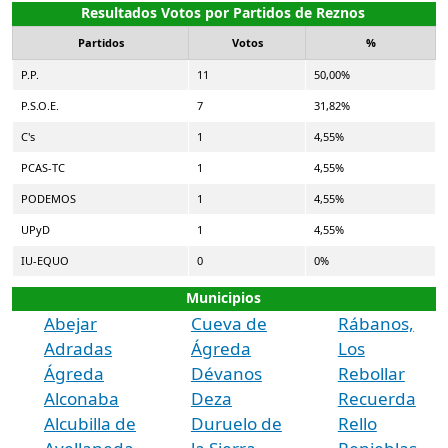
Resultados Votos por Partidos de Reznos
Partidos
Votos
%
P.P.
11
50,00%
P.S.O.E.
7
31,82%
C's
1
4,55%
PCAS-TC
1
4,55%
PODEMOS
1
4,55%
UPyD
1
4,55%
IU-EQUO
0
0%
Municipios
Abejar
Cueva de
Rábanos,
Adradas
Ágreda
Los
Ágreda
Dévanos
Rebollar
Alconaba
Deza
Recuerda
Alcubilla de
Duruelo de
Rello