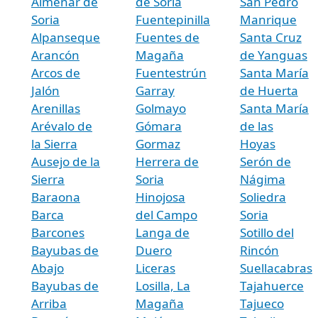
Almenar de
de Soria
San Pedro
Soria
Fuentepinilla
Manrique
Alpanseque
Fuentes de
Santa Cruz
Arancón
Magaña
de Yanguas
Arcos de
Fuentestrún
Santa María
Jalón
Garray
de Huerta
Arenillas
Golmayo
Santa María
Arévalo de
Gómara
de las
la Sierra
Gormaz
Hoyas
Ausejo de la
Herrera de
Serón de
Sierra
Soria
Nágima
Baraona
Hinojosa
Soliedra
Barca
del Campo
Soria
Barcones
Langa de
Sotillo del
Bayubas de
Duero
Rincón
Abajo
Liceras
Suellacabras
Bayubas de
Losilla, La
Tajahuerce
Arriba
Magaña
Tajueco