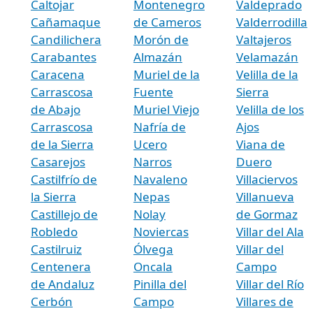
Caltojar
Montenegro
Valdeprado
Cañamaque
de Cameros
Valderrodilla
Candilichera
Morón de
Valtajeros
Carabantes
Almazán
Velamazán
Caracena
Muriel de la
Velilla de la
Carrascosa
Fuente
Sierra
de Abajo
Muriel Viejo
Velilla de los
Carrascosa
Nafría de
Ajos
de la Sierra
Ucero
Viana de
Casarejos
Narros
Duero
Castilfrío de
Navaleno
Villaciervos
la Sierra
Nepas
Villanueva
Castillejo de
Nolay
de Gormaz
Robledo
Noviercas
Villar del Ala
Castilruiz
Ólvega
Villar del
Centenera
Oncala
Campo
de Andaluz
Pinilla del
Villar del Río
Cerbón
Campo
Villares de