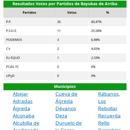
Resultados Votos por Partidos de Bayubas de Arriba
Partidos
Votos
%
P.P.
26
60,47%
P.S.O.E.
11
25,58%
PODEMOS
3
6,98%
C's
2
4,65%
IU-EQUO
1
2,33%
PCAS-TC
0
0%
UPyD
0
0%
Municipios
Abejar
Cueva de
Rábanos,
Adradas
Ágreda
Los
Ágreda
Dévanos
Rebollar
Alconaba
Deza
Recuerda
Alcubilla de
Duruelo de
Rello