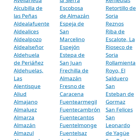
Avellaneda
la Sierra
Renieblas
Alcubilla de
Escobosa
Retortillo de
las Peñas
de Almazán
Soria
Aldealafuente
Espeja de
Reznos
Aldealices
San
Riba de
Aldealpozo
Marcelino
Escalote, La
Aldealseñor
Espejón
Rioseco de
Aldehuela
Estepa de
Soria
de Periáñez
San Juan
Rollamienta
Aldehuelas,
Frechilla de
Royo, El
Las
Almazán
Salduero
Alentisque
Fresno de
San
Aliud
Caracena
Esteban de
Almajano
Fuentearmegil
Gormaz
Almaluez
Fuentecambrón
San Felices
Almarza
Fuentecantos
San
Almazán
Fuentelmonge
Leonardo
Almazul
Fuentelsaz
de Yagüe