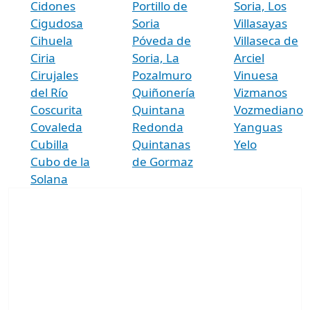
Cidones
Portillo de
Soria, Los
Cigudosa
Soria
Villasayas
Cihuela
Póveda de
Villaseca de
Ciria
Soria, La
Arciel
Cirujales
Pozalmuro
Vinuesa
del Río
Quiñonería
Vizmanos
Coscurita
Quintana
Vozmediano
Covaleda
Redonda
Yanguas
Cubilla
Quintanas
Yelo
Cubo de la
de Gormaz
Solana