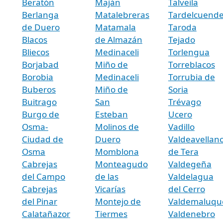
Beratón
Maján
Talveila
Berlanga
Matalebreras
Tardelcuend
de Duero
Matamala
Taroda
Blacos
de Almazán
Tejado
Bliecos
Medinaceli
Torlengua
Borjabad
Miño de
Torreblacos
Borobia
Medinaceli
Torrubia de
Buberos
Miño de
Soria
Buitrago
San
Trévago
Burgo de
Esteban
Ucero
Osma-
Molinos de
Vadillo
Ciudad de
Duero
Valdeavellan
Osma
Momblona
de Tera
Cabrejas
Monteagudo
Valdegeña
del Campo
de las
Valdelagua
Cabrejas
Vicarías
del Cerro
del Pinar
Montejo de
Valdemaluqu
Calatañazor
Tiermes
Valdenebro