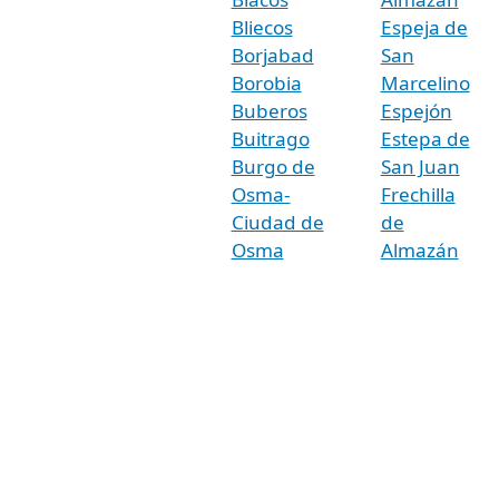
Bliecos
Espeja de
Borjabad
San
Borobia
Marcelino
Buberos
Espejón
Buitrago
Estepa de
Burgo de
San Juan
Osma-
Frechilla
Ciudad de
de
Osma
Almazán