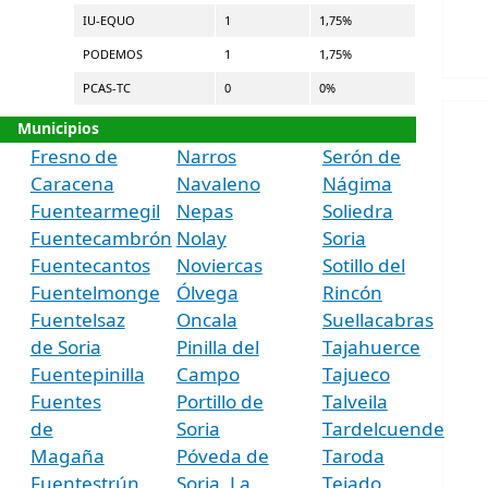
IU-EQUO
1
1,75%
PODEMOS
1
1,75%
PCAS-TC
0
0%
Municipios
Fresno de
Narros
Serón de
Caracena
Navaleno
Nágima
Fuentearmegil
Nepas
Soliedra
Fuentecambrón
Nolay
Soria
Fuentecantos
Noviercas
Sotillo del
Fuentelmonge
Ólvega
Rincón
Fuentelsaz
Oncala
Suellacabras
de Soria
Pinilla del
Tajahuerce
Fuentepinilla
Campo
Tajueco
Fuentes
Portillo de
Talveila
de
Soria
Tardelcuende
Magaña
Póveda de
Taroda
Fuentestrún
Soria, La
Tejado