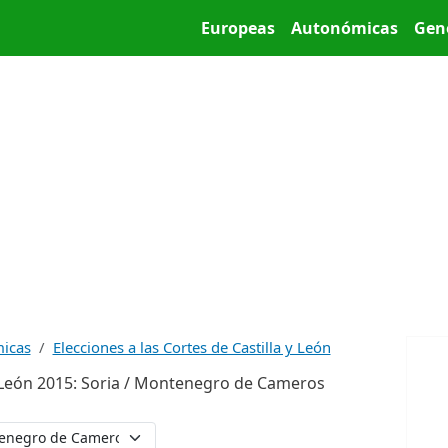
Pasar al contenido principal
Main menu
Europeas
Autonómicas
Gen
micas
Elecciones a las Cortes de Castilla y León
 y León 2015: Soria / Montenegro de Cameros