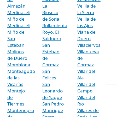
Almazán
La
Velilla de
Medinaceli
Rioseco
la Sierra
Miño de
de Soria
Velilla de
Medinaceli
Rollamienta
los Ajos
Miño de
Royo, El
Viana de
San
Salduero
Duero
Esteban
San
Villaciervos
Molinos
Esteban
Villanueva
de Duero
de
de
Momblona
Gormaz
Gormaz
Monteagudo
San
Villar del
de las
Felices
Ala
Vicarías
San
Villar del
Montejo
Leonardo
Campo
de
de Yagüe
Villar del
Tiermes
San Pedro
Río
Montenegro
Manrique
Villares de
de
Santa
Soria, Los