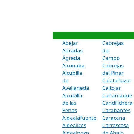
Abejar
Cabrejas
Adradas
del
Ágreda
Campo
Alconaba
Cabrejas
Alcubilla
del Pinar
de
Calatañazor
Avellaneda
Caltojar
Alcubilla
Cañamaque
de las
Candilichera
Peñas
Carabantes
Aldealafuente
Caracena
Aldealices
Carrascosa
Aldealpozo
de Abajo