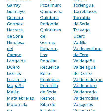
Garray
Pozalmuro
Torlengua
Golmayo
Quiñonería
Torreblacos
Gómara
Quintana
Torrubia
Gormaz
Redonda
de Soria
Herrera
Quintanas
Trévago
de Soria
de
Ucero
Hinojosa
Gormaz
Vadillo
del
Rábanos,
Valdeavellano
Campo
Los
de Tera
Langa de
Rebollar
Valdegeña
Duero
Recuerda
Valdelagua
Liceras
Rello
del Cerro
Losilla, La
Renieblas
Valdemaluque
Magaña
Retortillo
Valdenebro
Maján
de Soria
Valdeprado
Matalebreras
Reznos
Valderrodilla
Matamala
Riba de
Valtajeros
de
Escalote,
Velamazán