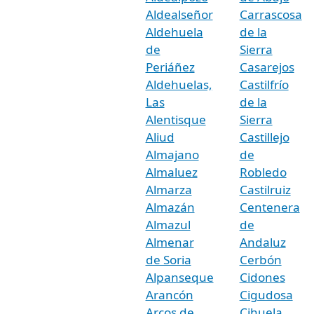
Aldealseñor
Carrascosa
Aldehuela
de la
de
Sierra
Periáñez
Casarejos
Aldehuelas,
Castilfrío
Las
de la
Alentisque
Sierra
Aliud
Castillejo
Almajano
de
Almaluez
Robledo
Almarza
Castilruiz
Almazán
Centenera
Almazul
de
Almenar
Andaluz
de Soria
Cerbón
Alpanseque
Cidones
Arancón
Cigudosa
Arcos de
Cihuela