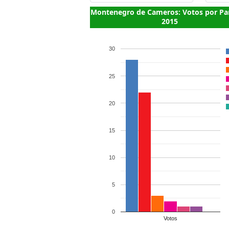
Montenegro de Cameros: Votos por Pa
2015
30
25
20
15
10
5
0
Votos