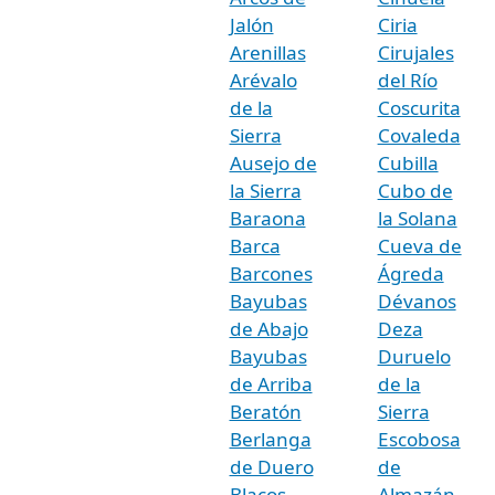
Jalón
Ciria
Arenillas
Cirujales
Arévalo
del Río
de la
Coscurita
Sierra
Covaleda
Ausejo de
Cubilla
la Sierra
Cubo de
Baraona
la Solana
Barca
Cueva de
Barcones
Ágreda
Bayubas
Dévanos
de Abajo
Deza
Bayubas
Duruelo
de Arriba
de la
Beratón
Sierra
Berlanga
Escobosa
de Duero
de
Blacos
Almazán