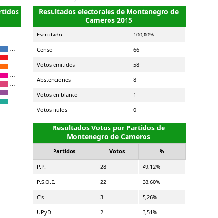
rtidos
Resultados electorales de Montenegro de
Cameros 2015
Escrutado
100,00%
Censo
66
…
…
Votos emitidos
58
…
…
Abstenciones
8
…
…
Votos en blanco
1
…
Votos nulos
0
Resultados Votos por Partidos de
Montenegro de Cameros
Partidos
Votos
%
P.P.
28
49,12%
P.S.O.E.
22
38,60%
C's
3
5,26%
UPyD
2
3,51%