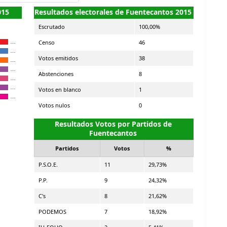
015
Resultados electorales de Fuentecantos 2015
Escrutado
100,00%
Censo
46
…
…
Votos emitidos
38
…
…
Abstenciones
8
…
…
Votos en blanco
1
…
Votos nulos
0
Resultados Votos por Partidos de
Fuentecantos
Partidos
Votos
%
P.S.O.E.
11
29,73%
P.P.
9
24,32%
C's
8
21,62%
PODEMOS
7
18,92%