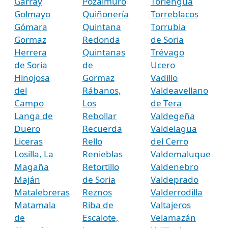
Garray
Pozalmuro
Torlengua
Golmayo
Quiñonería
Torreblacos
Gómara
Quintana
Torrubia
Gormaz
Redonda
de Soria
Herrera
Quintanas
Trévago
de Soria
de
Ucero
Hinojosa
Gormaz
Vadillo
del
Rábanos,
Valdeavellano
Campo
Los
de Tera
Langa de
Rebollar
Valdegeña
Duero
Recuerda
Valdelagua
Liceras
Rello
del Cerro
Losilla, La
Renieblas
Valdemaluque
Magaña
Retortillo
Valdenebro
Maján
de Soria
Valdeprado
Matalebreras
Reznos
Valderrodilla
Matamala
Riba de
Valtajeros
de
Escalote,
Velamazán