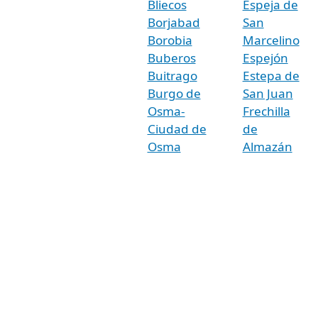
Bliecos
Espeja de
Borjabad
San
Borobia
Marcelino
Buberos
Espejón
Buitrago
Estepa de
Burgo de
San Juan
Osma-
Frechilla
Ciudad de
de
Osma
Almazán