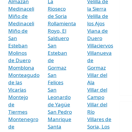
Almazán
La
Velilla de
Medinaceli
Rioseco
la Sierra
Miño de
de Soria
Velilla de
Medinaceli
Rollamienta
los Ajos
Miño de
Royo, El
Viana de
San
Salduero
Duero
Esteban
San
Villaciervos
Molinos
Esteban
Villanueva
de Duero
de
de
Momblona
Gormaz
Gormaz
Monteagudo
San
Villar del
de las
Felices
Ala
Vicarías
San
Villar del
Montejo
Leonardo
Campo
de
de Yagüe
Villar del
Tiermes
San Pedro
Río
Montenegro
Manrique
Villares de
de
Santa
Soria, Los