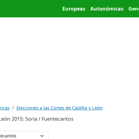
Pasar al contenido principal
Main menu
Europeas
Autonómicas
Gen
micas
Elecciones a las Cortes de Castilla y León
y León 2015: Soria / Fuentecantos