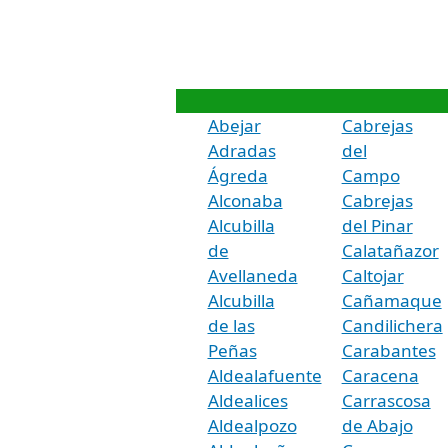
Abejar
Cabrejas
Adradas
del
Ágreda
Campo
Alconaba
Cabrejas
Alcubilla
del Pinar
de
Calatañazor
Avellaneda
Caltojar
Alcubilla
Cañamaque
de las
Candilichera
Peñas
Carabantes
Aldealafuente
Caracena
Aldealices
Carrascosa
Aldealpozo
de Abajo