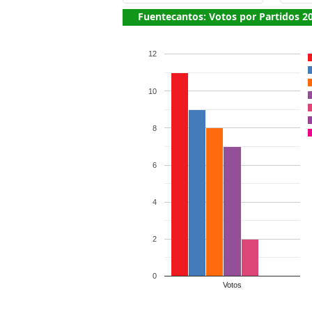
Fuentecantos: Votos por Partidos 2
12
10
8
6
4
2
0
Votos