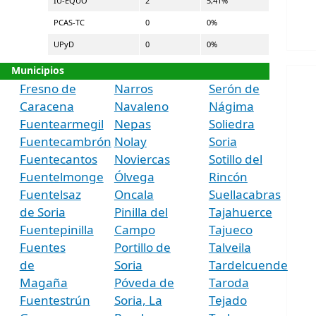
IU-EQUO
2
5,41%
PCAS-TC
0
0%
UPyD
0
0%
Municipios
Fresno de
Narros
Serón de
Caracena
Navaleno
Nágima
Fuentearmegil
Nepas
Soliedra
Fuentecambrón
Nolay
Soria
Fuentecantos
Noviercas
Sotillo del
Fuentelmonge
Ólvega
Rincón
Fuentelsaz
Oncala
Suellacabras
de Soria
Pinilla del
Tajahuerce
Fuentepinilla
Campo
Tajueco
Fuentes
Portillo de
Talveila
de
Soria
Tardelcuende
Magaña
Póveda de
Taroda
Fuentestrún
Soria, La
Tejado