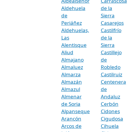
Aldealseñor
Carrascosa
Aldehuela
de la
de
Sierra
Periáñez
Casarejos
Aldehuelas,
Castilfrío
Las
de la
Alentisque
Sierra
Aliud
Castillejo
Almajano
de
Almaluez
Robledo
Almarza
Castilruiz
Almazán
Centenera
Almazul
de
Almenar
Andaluz
de Soria
Cerbón
Alpanseque
Cidones
Arancón
Cigudosa
Arcos de
Cihuela