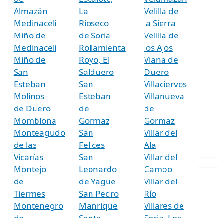
Almazán
La
Velilla de
Medinaceli
Rioseco
la Sierra
Miño de
de Soria
Velilla de
Medinaceli
Rollamienta
los Ajos
Miño de
Royo, El
Viana de
San
Salduero
Duero
Esteban
San
Villaciervos
Molinos
Esteban
Villanueva
de Duero
de
de
Momblona
Gormaz
Gormaz
Monteagudo
San
Villar del
de las
Felices
Ala
Vicarías
San
Villar del
Montejo
Leonardo
Campo
de
de Yagüe
Villar del
Tiermes
San Pedro
Río
Montenegro
Manrique
Villares de
de
Santa
Soria, Los