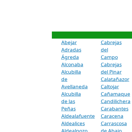
Abejar
Cabrejas
Adradas
del
Ágreda
Campo
Alconaba
Cabrejas
Alcubilla
del Pinar
de
Calatañazor
Avellaneda
Caltojar
Alcubilla
Cañamaque
de las
Candilichera
Peñas
Carabantes
Aldealafuente
Caracena
Aldealices
Carrascosa
Aldealpozo
de Abajo