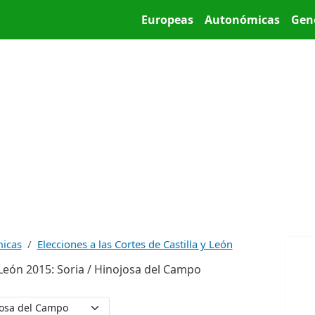
Pasar al contenido principal
Main menu
Europeas
Autonómicas
Gen
micas
Elecciones a las Cortes de Castilla y León
y León 2015: Soria / Hinojosa del Campo