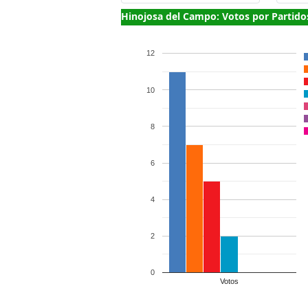
Hinojosa del Campo: Votos por Partido
12
10
8
6
4
2
0
Votos