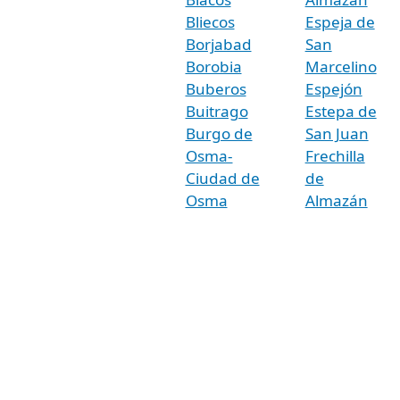
Bliecos
Espeja de
Borjabad
San
Borobia
Marcelino
Buberos
Espejón
Buitrago
Estepa de
Burgo de
San Juan
Osma-
Frechilla
Ciudad de
de
Osma
Almazán