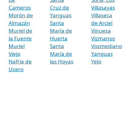
Cameros
Cruz de
Villasayas
Morón de
Yanguas
Villaseca
Almazán
Santa
de Arciel
Muriel de
María de
Vinuesa
la Fuente
Huerta
Vizmanos
Muriel
Santa
Vozmediano
Viejo
María de
Yanguas
Nafría de
las Hoyas
Yelo
Ucero