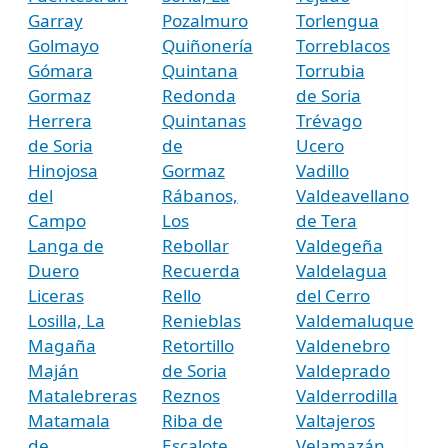
Garray
Pozalmuro
Torlengua
Golmayo
Quiñonería
Torreblacos
Gómara
Quintana
Torrubia
Gormaz
Redonda
de Soria
Herrera
Quintanas
Trévago
de Soria
de
Ucero
Hinojosa
Gormaz
Vadillo
del
Rábanos,
Valdeavellano
Campo
Los
de Tera
Langa de
Rebollar
Valdegeña
Duero
Recuerda
Valdelagua
Liceras
Rello
del Cerro
Losilla, La
Renieblas
Valdemaluque
Magaña
Retortillo
Valdenebro
Maján
de Soria
Valdeprado
Matalebreras
Reznos
Valderrodilla
Matamala
Riba de
Valtajeros
de
Escalote,
Velamazán