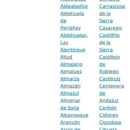
Aldealseñor
Carrascosa
Aldehuela
de la
de
Sierra
Periáñez
Casarejos
Aldehuelas,
Castilfrío
Las
de la
Alentisque
Sierra
Aliud
Castillejo
Almajano
de
Almaluez
Robledo
Almarza
Castilruiz
Almazán
Centenera
Almazul
de
Almenar
Andaluz
de Soria
Cerbón
Alpanseque
Cidones
Arancón
Cigudosa
Arcos de
Cihuela