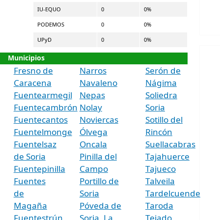
IU-EQUO
0
0%
PODEMOS
0
0%
UPyD
0
0%
Municipios
Fresno de
Narros
Serón de
Caracena
Navaleno
Nágima
Fuentearmegil
Nepas
Soliedra
Fuentecambrón
Nolay
Soria
Fuentecantos
Noviercas
Sotillo del
Fuentelmonge
Ólvega
Rincón
Fuentelsaz
Oncala
Suellacabras
de Soria
Pinilla del
Tajahuerce
Fuentepinilla
Campo
Tajueco
Fuentes
Portillo de
Talveila
de
Soria
Tardelcuende
Magaña
Póveda de
Taroda
Fuentestrún
Soria, La
Tejado