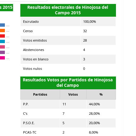
s 2015
Resultados electorales de Hinojosa del
Campo 2015
Escrutado
100,00%
…
Censo
32
…
…
Votos emitidos
28
…
…
Abstenciones
4
…
…
Votos en blanco
3
Votos nulos
0
Resultados Votos por Partidos de Hinojosa
del Campo
Partidos
Votos
%
P.P.
11
44,00%
C's
7
28,00%
P.S.O.E.
5
20,00%
PCAS-TC
2
8,00%