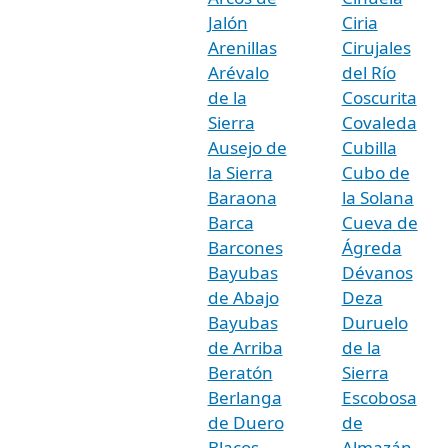
Jalón
Ciria
Arenillas
Cirujales
Arévalo
del Río
de la
Coscurita
Sierra
Covaleda
Ausejo de
Cubilla
la Sierra
Cubo de
Baraona
la Solana
Barca
Cueva de
Barcones
Ágreda
Bayubas
Dévanos
de Abajo
Deza
Bayubas
Duruelo
de Arriba
de la
Beratón
Sierra
Berlanga
Escobosa
de Duero
de
Blacos
Almazán