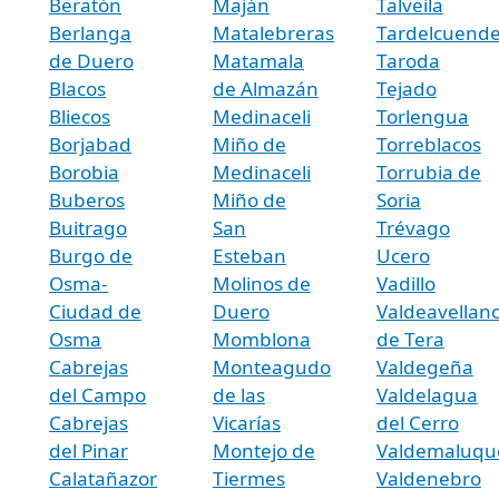
Beratón
Maján
Talveila
Berlanga
Matalebreras
Tardelcuend
de Duero
Matamala
Taroda
Blacos
de Almazán
Tejado
Bliecos
Medinaceli
Torlengua
Borjabad
Miño de
Torreblacos
Borobia
Medinaceli
Torrubia de
Buberos
Miño de
Soria
Buitrago
San
Trévago
Burgo de
Esteban
Ucero
Osma-
Molinos de
Vadillo
Ciudad de
Duero
Valdeavellan
Osma
Momblona
de Tera
Cabrejas
Monteagudo
Valdegeña
del Campo
de las
Valdelagua
Cabrejas
Vicarías
del Cerro
del Pinar
Montejo de
Valdemaluqu
Calatañazor
Tiermes
Valdenebro