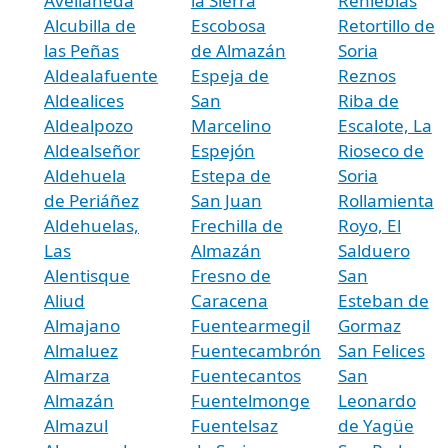
Avellaneda
la Sierra
Renieblas
Alcubilla de
Escobosa
Retortillo de
las Peñas
de Almazán
Soria
Aldealafuente
Espeja de
Reznos
Aldealices
San
Riba de
Aldealpozo
Marcelino
Escalote, La
Aldealseñor
Espejón
Rioseco de
Aldehuela
Estepa de
Soria
de Periáñez
San Juan
Rollamienta
Aldehuelas,
Frechilla de
Royo, El
Las
Almazán
Salduero
Alentisque
Fresno de
San
Aliud
Caracena
Esteban de
Almajano
Fuentearmegil
Gormaz
Almaluez
Fuentecambrón
San Felices
Almarza
Fuentecantos
San
Almazán
Fuentelmonge
Leonardo
Almazul
Fuentelsaz
de Yagüe