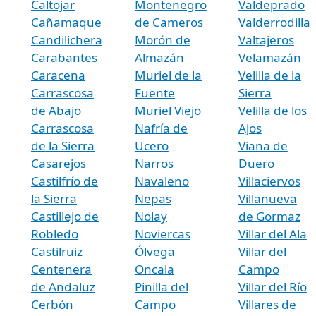
Caltojar
Montenegro
Valdeprado
Cañamaque
de Cameros
Valderrodilla
Candilichera
Morón de
Valtajeros
Carabantes
Almazán
Velamazán
Caracena
Muriel de la
Velilla de la
Carrascosa
Fuente
Sierra
de Abajo
Muriel Viejo
Velilla de los
Carrascosa
Nafría de
Ajos
de la Sierra
Ucero
Viana de
Casarejos
Narros
Duero
Castilfrío de
Navaleno
Villaciervos
la Sierra
Nepas
Villanueva
Castillejo de
Nolay
de Gormaz
Robledo
Noviercas
Villar del Ala
Castilruiz
Ólvega
Villar del
Centenera
Oncala
Campo
de Andaluz
Pinilla del
Villar del Río
Cerbón
Campo
Villares de