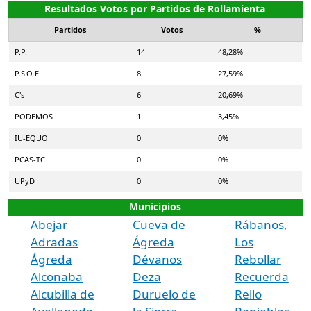
Resultados Votos por Partidos de Rollamienta
Partidos
Votos
%
P.P.
14
48,28%
P.S.O.E.
8
27,59%
C's
6
20,69%
PODEMOS
1
3,45%
IU-EQUO
0
0%
PCAS-TC
0
0%
UPyD
0
0%
Municipios
Abejar
Cueva de
Rábanos,
Adradas
Ágreda
Los
Ágreda
Dévanos
Rebollar
Alconaba
Deza
Recuerda
Alcubilla de
Duruelo de
Rello