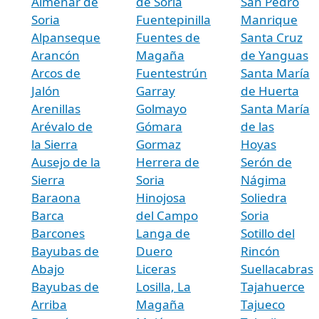
Almenar de
de Soria
San Pedro
Soria
Fuentepinilla
Manrique
Alpanseque
Fuentes de
Santa Cruz
Arancón
Magaña
de Yanguas
Arcos de
Fuentestrún
Santa María
Jalón
Garray
de Huerta
Arenillas
Golmayo
Santa María
Arévalo de
Gómara
de las
la Sierra
Gormaz
Hoyas
Ausejo de la
Herrera de
Serón de
Sierra
Soria
Nágima
Baraona
Hinojosa
Soliedra
Barca
del Campo
Soria
Barcones
Langa de
Sotillo del
Bayubas de
Duero
Rincón
Abajo
Liceras
Suellacabras
Bayubas de
Losilla, La
Tajahuerce
Arriba
Magaña
Tajueco