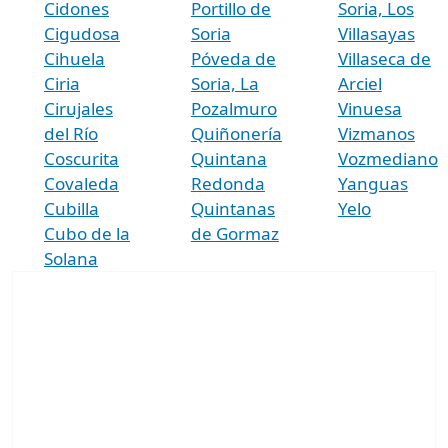
Cidones
Portillo de
Soria, Los
Cigudosa
Soria
Villasayas
Cihuela
Póveda de
Villaseca de
Ciria
Soria, La
Arciel
Cirujales
Pozalmuro
Vinuesa
del Río
Quiñonería
Vizmanos
Coscurita
Quintana
Vozmediano
Covaleda
Redonda
Yanguas
Cubilla
Quintanas
Yelo
Cubo de la
de Gormaz
Solana