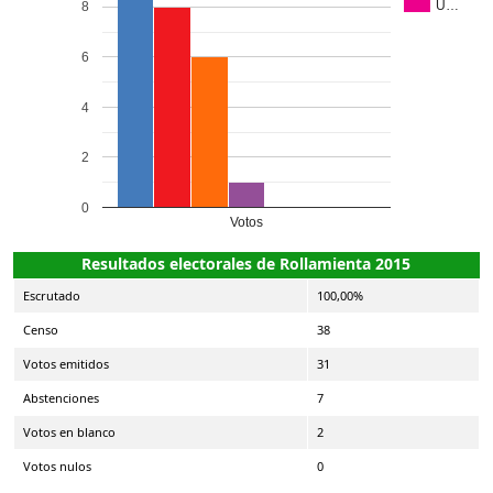
U…
8
6
4
2
0
Votos
Resultados electorales de Rollamienta 2015
Escrutado
100,00%
Censo
38
Votos emitidos
31
Abstenciones
7
Votos en blanco
2
Votos nulos
0