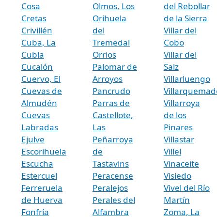
Cosa
Olmos, Los
del Rebollar
Cretas
Orihuela
de la Sierra
Crivillén
del
Villar del
Cuba, La
Tremedal
Cobo
Cubla
Orrios
Villar del
Cucalón
Palomar de
Salz
Cuervo, El
Arroyos
Villarluengo
Cuevas de
Pancrudo
Villarquemad
Almudén
Parras de
Villarroya
Cuevas
Castellote,
de los
Labradas
Las
Pinares
Ejulve
Peñarroya
Villastar
Escorihuela
de
Villel
Escucha
Tastavins
Vinaceite
Estercuel
Peracense
Visiedo
Ferreruela
Peralejos
Vivel del Río
de Huerva
Perales del
Martín
Fonfría
Alfambra
Zoma, La