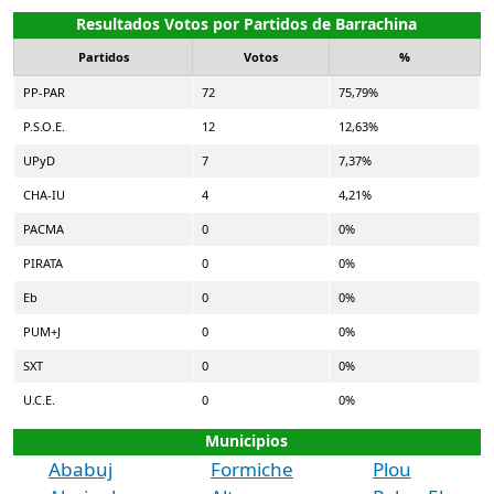
Resultados Votos por Partidos de Barrachina
Partidos
Votos
%
PP-PAR
72
75,79%
P.S.O.E.
12
12,63%
UPyD
7
7,37%
CHA-IU
4
4,21%
PACMA
0
0%
PIRATA
0
0%
Eb
0
0%
PUM+J
0
0%
SXT
0
0%
U.C.E.
0
0%
Municipios
Ababuj
Formiche
Plou