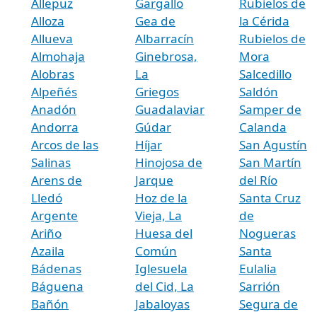
Allepuz
Gargallo
Rubielos de
Alloza
Gea de
la Cérida
Allueva
Albarracín
Rubielos de
Almohaja
Ginebrosa,
Mora
Alobras
La
Salcedillo
Alpeñés
Griegos
Saldón
Anadón
Guadalaviar
Samper de
Andorra
Gúdar
Calanda
Arcos de las
Híjar
San Agustín
Salinas
Hinojosa de
San Martín
Arens de
Jarque
del Río
Lledó
Hoz de la
Santa Cruz
Argente
Vieja, La
de
Ariño
Huesa del
Nogueras
Azaila
Común
Santa
Bádenas
Iglesuela
Eulalia
Báguena
del Cid, La
Sarrión
Bañón
Jabaloyas
Segura de