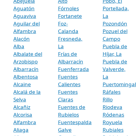
Abejuela
Alto
Pobo, El
Aguatón
Fórnoles
Portellada,
Aguaviva
Fortanete
La
Aguilar del
Foz-
Pozondón
Alfambra
Calanda
Pozuel del
Alacón
Fresneda,
Campo
Alba
La
Puebla de
Albalate del
Frías de
Híjar, La
Arzobispo
Albarracín
Puebla de
Albarracín
Fuenferrada
Valverde,
Albentosa
Fuentes
La
Alcaine
Calientes
Puertominga
Alcalá de la
Fuentes
Ráfales
Selva
Claras
Rillo
Alcañiz
Fuentes de
Riodeva
Alcorisa
Rubielos
Ródenas
Alfambra
Fuentespalda
Royuela
Aliaga
Galve
Rubiales