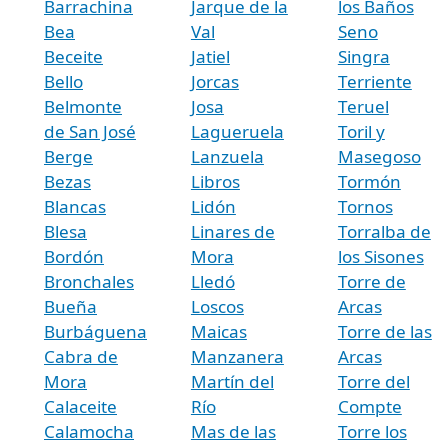
Barrachina
Jarque de la
los Baños
Bea
Val
Seno
Beceite
Jatiel
Singra
Bello
Jorcas
Terriente
Belmonte
Josa
Teruel
de San José
Lagueruela
Toril y
Berge
Lanzuela
Masegoso
Bezas
Libros
Tormón
Blancas
Lidón
Tornos
Blesa
Linares de
Torralba de
Bordón
Mora
los Sisones
Bronchales
Lledó
Torre de
Bueña
Loscos
Arcas
Burbáguena
Maicas
Torre de las
Cabra de
Manzanera
Arcas
Mora
Martín del
Torre del
Calaceite
Río
Compte
Calamocha
Mas de las
Torre los