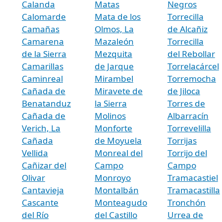
Calanda
Matas
Negros
Calomarde
Mata de los
Torrecilla
Camañas
Olmos, La
de Alcañiz
Camarena
Mazaleón
Torrecilla
de la Sierra
Mezquita
del Rebollar
Camarillas
de Jarque
Torrelacárcel
Caminreal
Mirambel
Torremocha
Cañada de
Miravete de
de Jiloca
Benatanduz
la Sierra
Torres de
Cañada de
Molinos
Albarracín
Verich, La
Monforte
Torrevelilla
Cañada
de Moyuela
Torrijas
Vellida
Monreal del
Torrijo del
Cañizar del
Campo
Campo
Olivar
Monroyo
Tramacastiel
Cantavieja
Montalbán
Tramacastilla
Cascante
Monteagudo
Tronchón
del Río
del Castillo
Urrea de