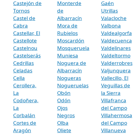
Castejón de
Monterde
Gaén
Tornos
de
Utrillas
Castel de
Albarracín
Valacloche
Cabra
Mora de
Valbona
Castellar, El
Rubielos
Valdealgorfa
Castellote
Moscardón
Valdecuenca
Castelnou
Mosqueruela
Valdelinares
Castelserás
Muniesa
Valdeltormo
Cedrillas
Noguera de
Valderrobres
Celadas
Albarracín
Valjunquera
Cella
Nogueras
Vallecillo, El
Cerollera,
Nogueruelas
Veguillas de
La
Obón
la Sierra
Codoñera,
Odón
Villafranca
La
Ojos
del Campo
Corbalán
Negros
Villahermosa
Cortes de
Olba
del Campo
Aragón
Oliete
Villanueva