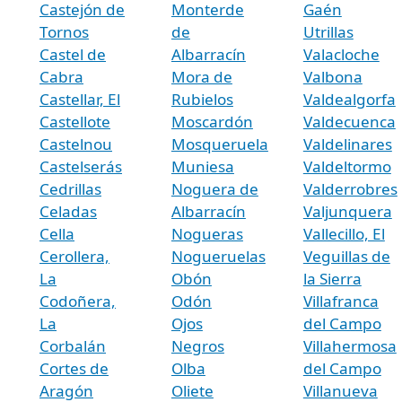
Castejón de
Monterde
Gaén
Tornos
de
Utrillas
Castel de
Albarracín
Valacloche
Cabra
Mora de
Valbona
Castellar, El
Rubielos
Valdealgorfa
Castellote
Moscardón
Valdecuenca
Castelnou
Mosqueruela
Valdelinares
Castelserás
Muniesa
Valdeltormo
Cedrillas
Noguera de
Valderrobres
Celadas
Albarracín
Valjunquera
Cella
Nogueras
Vallecillo, El
Cerollera,
Nogueruelas
Veguillas de
La
Obón
la Sierra
Codoñera,
Odón
Villafranca
La
Ojos
del Campo
Corbalán
Negros
Villahermosa
Cortes de
Olba
del Campo
Aragón
Oliete
Villanueva