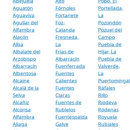
Abejuela
Alto
Pobo, El
Aguatón
Fórnoles
Portellada,
Aguaviva
Fortanete
La
Aguilar del
Foz-
Pozondón
Alfambra
Calanda
Pozuel del
Alacón
Fresneda,
Campo
Alba
La
Puebla de
Albalate del
Frías de
Híjar, La
Arzobispo
Albarracín
Puebla de
Albarracín
Fuenferrada
Valverde,
Albentosa
Fuentes
La
Alcaine
Calientes
Puertominga
Alcalá de la
Fuentes
Ráfales
Selva
Claras
Rillo
Alcañiz
Fuentes de
Riodeva
Alcorisa
Rubielos
Ródenas
Alfambra
Fuentespalda
Royuela
Aliaga
Galve
Rubiales