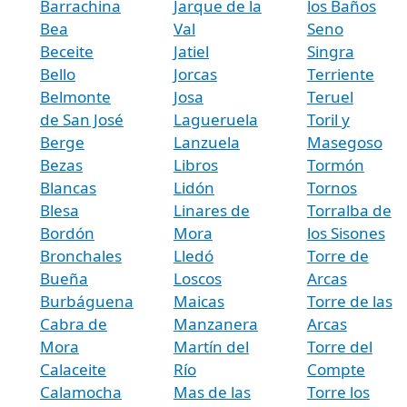
Barrachina
Jarque de la
los Baños
Bea
Val
Seno
Beceite
Jatiel
Singra
Bello
Jorcas
Terriente
Belmonte
Josa
Teruel
de San José
Lagueruela
Toril y
Berge
Lanzuela
Masegoso
Bezas
Libros
Tormón
Blancas
Lidón
Tornos
Blesa
Linares de
Torralba de
Bordón
Mora
los Sisones
Bronchales
Lledó
Torre de
Bueña
Loscos
Arcas
Burbáguena
Maicas
Torre de las
Cabra de
Manzanera
Arcas
Mora
Martín del
Torre del
Calaceite
Río
Compte
Calamocha
Mas de las
Torre los