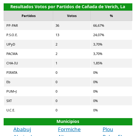
Resultados Votos por Partidos de Cañada de Verich, La
Partidos
Votos
%
PP-PAR
36
66,67%
P.S.O.E.
13
24,07%
UPyD
2
3,70%
PACMA
2
3,70%
CHA-IU
1
1,85%
PIRATA
0
0%
Eb
0
0%
PUM+J
0
0%
SXT
0
0%
U.C.E.
0
0%
Municipios
Ababuj
Formiche
Plou