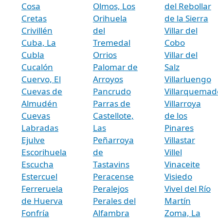
Cosa
Olmos, Los
del Rebollar
Cretas
Orihuela
de la Sierra
Crivillén
del
Villar del
Cuba, La
Tremedal
Cobo
Cubla
Orrios
Villar del
Cucalón
Palomar de
Salz
Cuervo, El
Arroyos
Villarluengo
Cuevas de
Pancrudo
Villarquemad
Almudén
Parras de
Villarroya
Cuevas
Castellote,
de los
Labradas
Las
Pinares
Ejulve
Peñarroya
Villastar
Escorihuela
de
Villel
Escucha
Tastavins
Vinaceite
Estercuel
Peracense
Visiedo
Ferreruela
Peralejos
Vivel del Río
de Huerva
Perales del
Martín
Fonfría
Alfambra
Zoma, La