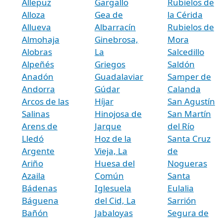
Allepuz
Gargallo
Rubielos de
Alloza
Gea de
la Cérida
Allueva
Albarracín
Rubielos de
Almohaja
Ginebrosa,
Mora
Alobras
La
Salcedillo
Alpeñés
Griegos
Saldón
Anadón
Guadalaviar
Samper de
Andorra
Gúdar
Calanda
Arcos de las
Híjar
San Agustín
Salinas
Hinojosa de
San Martín
Arens de
Jarque
del Río
Lledó
Hoz de la
Santa Cruz
Argente
Vieja, La
de
Ariño
Huesa del
Nogueras
Azaila
Común
Santa
Bádenas
Iglesuela
Eulalia
Báguena
del Cid, La
Sarrión
Bañón
Jabaloyas
Segura de