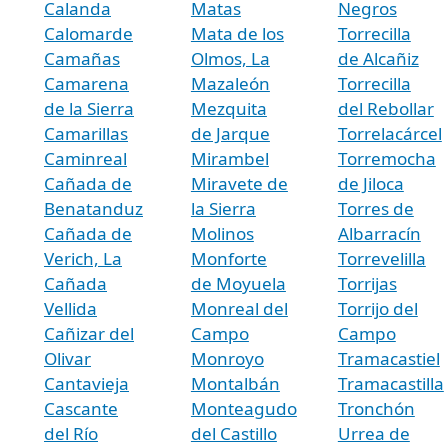
Calanda
Matas
Negros
Calomarde
Mata de los
Torrecilla
Camañas
Olmos, La
de Alcañiz
Camarena
Mazaleón
Torrecilla
de la Sierra
Mezquita
del Rebollar
Camarillas
de Jarque
Torrelacárcel
Caminreal
Mirambel
Torremocha
Cañada de
Miravete de
de Jiloca
Benatanduz
la Sierra
Torres de
Cañada de
Molinos
Albarracín
Verich, La
Monforte
Torrevelilla
Cañada
de Moyuela
Torrijas
Vellida
Monreal del
Torrijo del
Cañizar del
Campo
Campo
Olivar
Monroyo
Tramacastiel
Cantavieja
Montalbán
Tramacastilla
Cascante
Monteagudo
Tronchón
del Río
del Castillo
Urrea de