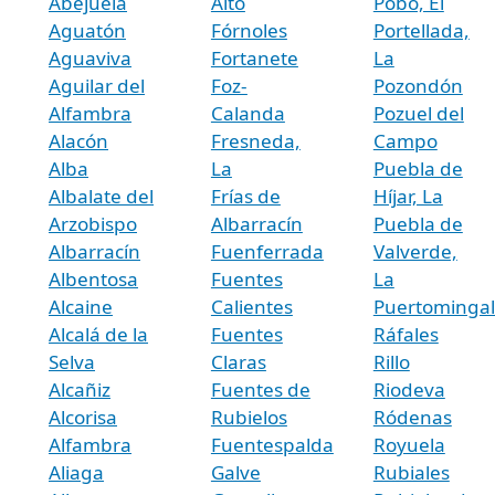
Abejuela
Alto
Pobo, El
Aguatón
Fórnoles
Portellada,
Aguaviva
Fortanete
La
Aguilar del
Foz-
Pozondón
Alfambra
Calanda
Pozuel del
Alacón
Fresneda,
Campo
Alba
La
Puebla de
Albalate del
Frías de
Híjar, La
Arzobispo
Albarracín
Puebla de
Albarracín
Fuenferrada
Valverde,
Albentosa
Fuentes
La
Alcaine
Calientes
Puertominga
Alcalá de la
Fuentes
Ráfales
Selva
Claras
Rillo
Alcañiz
Fuentes de
Riodeva
Alcorisa
Rubielos
Ródenas
Alfambra
Fuentespalda
Royuela
Aliaga
Galve
Rubiales