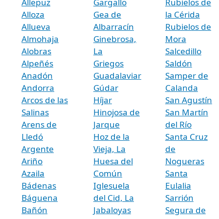
Allepuz
Gargallo
Rubielos de
Alloza
Gea de
la Cérida
Allueva
Albarracín
Rubielos de
Almohaja
Ginebrosa,
Mora
Alobras
La
Salcedillo
Alpeñés
Griegos
Saldón
Anadón
Guadalaviar
Samper de
Andorra
Gúdar
Calanda
Arcos de las
Híjar
San Agustín
Salinas
Hinojosa de
San Martín
Arens de
Jarque
del Río
Lledó
Hoz de la
Santa Cruz
Argente
Vieja, La
de
Ariño
Huesa del
Nogueras
Azaila
Común
Santa
Bádenas
Iglesuela
Eulalia
Báguena
del Cid, La
Sarrión
Bañón
Jabaloyas
Segura de