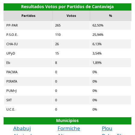
Resultados Votos por Partidos de Cantavieja
Partidos
Votos
%
PP-PAR
265
62,50%
P.S.O.E.
110
25,94%
CHA-IU
26
6,13%
UPyD
15
3,54%
Eb
8
1,89%
PACMA
0
0%
PIRATA
0
0%
PUM+J
0
0%
SXT
0
0%
U.C.E.
0
0%
Municipios
Ababuj
Formiche
Plou