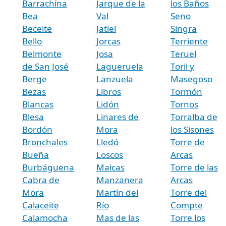
Barrachina
Jarque de la
los Baños
Bea
Val
Seno
Beceite
Jatiel
Singra
Bello
Jorcas
Terriente
Belmonte
Josa
Teruel
de San José
Lagueruela
Toril y
Berge
Lanzuela
Masegoso
Bezas
Libros
Tormón
Blancas
Lidón
Tornos
Blesa
Linares de
Torralba de
Bordón
Mora
los Sisones
Bronchales
Lledó
Torre de
Bueña
Loscos
Arcas
Burbáguena
Maicas
Torre de las
Cabra de
Manzanera
Arcas
Mora
Martín del
Torre del
Calaceite
Río
Compte
Calamocha
Mas de las
Torre los