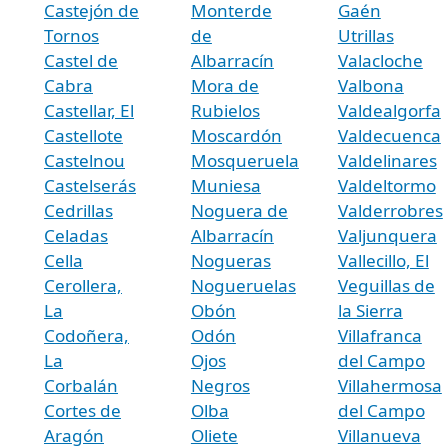
Castejón de
Monterde
Gaén
Tornos
de
Utrillas
Castel de
Albarracín
Valacloche
Cabra
Mora de
Valbona
Castellar, El
Rubielos
Valdealgorfa
Castellote
Moscardón
Valdecuenca
Castelnou
Mosqueruela
Valdelinares
Castelserás
Muniesa
Valdeltormo
Cedrillas
Noguera de
Valderrobres
Celadas
Albarracín
Valjunquera
Cella
Nogueras
Vallecillo, El
Cerollera,
Nogueruelas
Veguillas de
La
Obón
la Sierra
Codoñera,
Odón
Villafranca
La
Ojos
del Campo
Corbalán
Negros
Villahermosa
Cortes de
Olba
del Campo
Aragón
Oliete
Villanueva