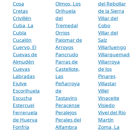
Cosa
Olmos, Los
del Rebollar
Cretas
Orihuela
de la Sierra
Crivillén
del
Villar del
Cuba, La
Tremedal
Cobo
Cubla
Orrios
Villar del
Cucalón
Palomar de
Salz
Cuervo, El
Arroyos
Villarluengo
Cuevas de
Pancrudo
Villarquemad
Almudén
Parras de
Villarroya
Cuevas
Castellote,
de los
Labradas
Las
Pinares
Ejulve
Peñarroya
Villastar
Escorihuela
de
Villel
Escucha
Tastavins
Vinaceite
Estercuel
Peracense
Visiedo
Ferreruela
Peralejos
Vivel del Río
de Huerva
Perales del
Martín
Fonfría
Alfambra
Zoma, La