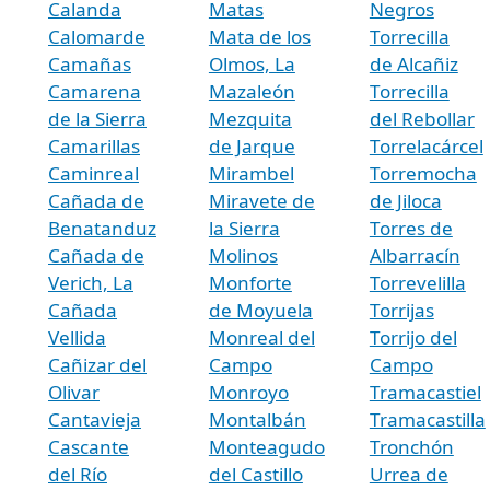
Calanda
Matas
Negros
Calomarde
Mata de los
Torrecilla
Camañas
Olmos, La
de Alcañiz
Camarena
Mazaleón
Torrecilla
de la Sierra
Mezquita
del Rebollar
Camarillas
de Jarque
Torrelacárcel
Caminreal
Mirambel
Torremocha
Cañada de
Miravete de
de Jiloca
Benatanduz
la Sierra
Torres de
Cañada de
Molinos
Albarracín
Verich, La
Monforte
Torrevelilla
Cañada
de Moyuela
Torrijas
Vellida
Monreal del
Torrijo del
Cañizar del
Campo
Campo
Olivar
Monroyo
Tramacastiel
Cantavieja
Montalbán
Tramacastilla
Cascante
Monteagudo
Tronchón
del Río
del Castillo
Urrea de