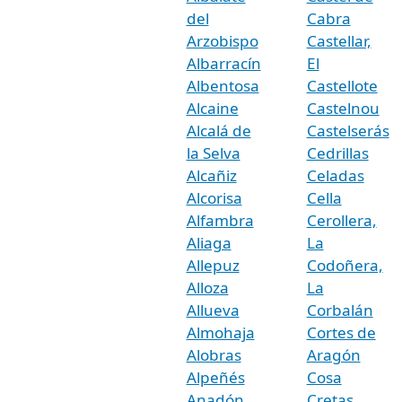
del
Cabra
Arzobispo
Castellar,
Albarracín
El
Albentosa
Castellote
Alcaine
Castelnou
Alcalá de
Castelserás
la Selva
Cedrillas
Alcañiz
Celadas
Alcorisa
Cella
Alfambra
Cerollera,
Aliaga
La
Allepuz
Codoñera,
Alloza
La
Allueva
Corbalán
Almohaja
Cortes de
Alobras
Aragón
Alpeñés
Cosa
Anadón
Cretas