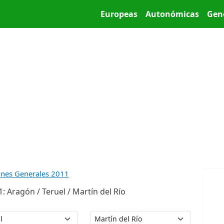
Pasar al contenido principal
Main menu
Europeas
Autonómicas
Gen
ones Generales 2011
 Aragón / Teruel / Martín del Río