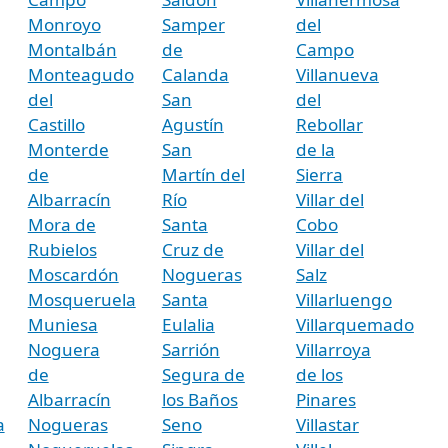
Monroyo
Samper
del
Montalbán
de
Campo
Monteagudo
Calanda
Villanueva
del
San
del
Castillo
Agustín
Rebollar
Monterde
San
de la
de
Martín del
Sierra
Albarracín
Río
Villar del
Mora de
Santa
Cobo
Rubielos
Cruz de
Villar del
Moscardón
Nogueras
Salz
Mosqueruela
Santa
Villarluengo
Muniesa
Eulalia
Villarquemado
Noguera
Sarrión
Villarroya
de
Segura de
de los
Albarracín
los Baños
Pinares
a
Nogueras
Seno
Villastar