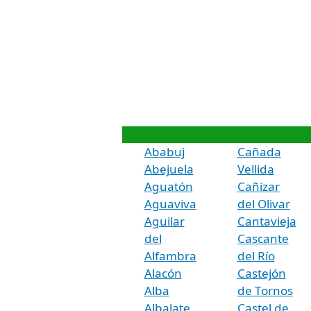
Ababuj
Cañada
Abejuela
Vellida
Aguatón
Cañizar
Aguaviva
del Olivar
Aguilar
Cantavieja
del
Cascante
Alfambra
del Río
Alacón
Castejón
Alba
de Tornos
Albalate
Castel de