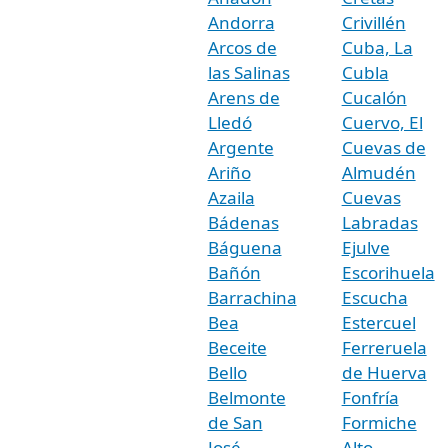
Andorra
Crivillén
Arcos de
Cuba, La
las Salinas
Cubla
Arens de
Cucalón
Lledó
Cuervo, El
Argente
Cuevas de
Ariño
Almudén
Azaila
Cuevas
Bádenas
Labradas
Báguena
Ejulve
Bañón
Escorihuela
Barrachina
Escucha
Bea
Estercuel
Beceite
Ferreruela
Bello
de Huerva
Belmonte
Fonfría
de San
Formiche
José
Alto