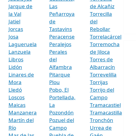
Jarque de
Las
de Alcañiz
la Val
Peñarroya
Torrecilla
Jatiel
de
del
Jorcas
Tastavins
Rebollar
Josa
Peracense
Torrelacárcel
Lagueruela
Peralejos
Torremocha
Lanzuela
Perales
de Jiloca
Libros
del
Torres de
Lidón
Alfambra
Albarracín
Linares de
Pitarque
Torrevelilla
Mora
Plou
Torrijas
Lledó
Pobo, El
Torrijo del
Loscos
Portellada,
Campo
Maicas
La
Tramacastiel
Manzanera
Pozondón
Tramacastilla
Martín del
Pozuel del
Tronchón
Río
Campo
Urrea de
Mas de las
Puebla de
Gaén