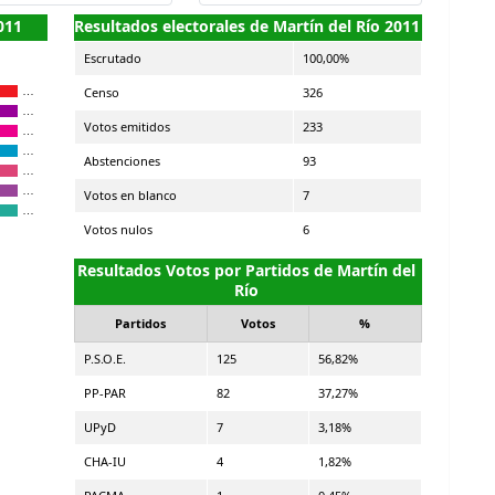
011
Resultados electorales de Martín del Río 2011
Escrutado
100,00%
Censo
326
…
…
Votos emitidos
233
…
…
Abstenciones
93
…
…
Votos en blanco
7
…
Votos nulos
6
Resultados Votos por Partidos de Martín del
Río
Partidos
Votos
%
P.S.O.E.
125
56,82%
PP-PAR
82
37,27%
UPyD
7
3,18%
CHA-IU
4
1,82%