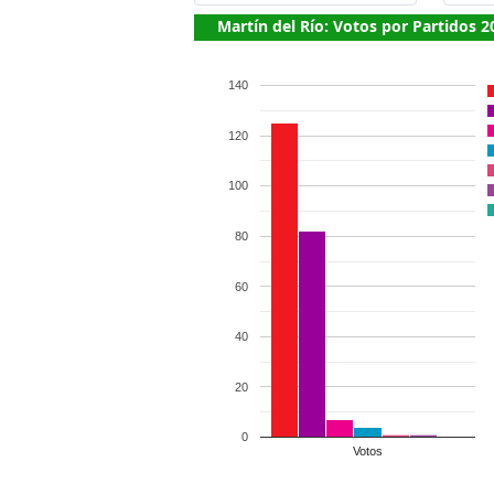
Martín del Río: Votos por Partidos 2
140
120
100
80
60
40
20
0
Votos