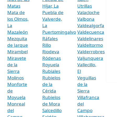
Matas
Híjar, La
Utrillas
Mata de
Puebla de
Valacloche
los Olmos,
Valverde,
Valbona
La
La
Valdealgorfa
Mazaleón
Puertomingalvo
Valdecuenca
Mezquita
Ráfales
Valdelinares
de Jarque
Rillo
Valdeltormo
Mirambel
Riodeva
Valderrobres
Miravete
Ródenas
Valjunquera
de la
Royuela
Vallecillo,
Sierra
Rubiales
El
Molinos
Rubielos
Veguillas
Monforte
de la
de la
de
Cérida
Sierra
Moyuela
Rubielos
Villafranca
Monreal
de Mora
del
del
Salcedillo
Campo
Campo
Saldón
Villahermosa