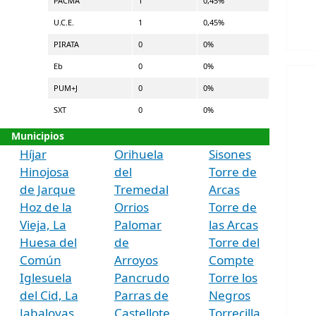
PACMA
1
0,45%
U.C.E.
1
0,45%
PIRATA
0
0%
Eb
0
0%
PUM+J
0
0%
SXT
0
0%
Municipios
Híjar
Orihuela
Sisones
Hinojosa
del
Torre de
de Jarque
Tremedal
Arcas
Hoz de la
Orrios
Torre de
Vieja, La
Palomar
las Arcas
Huesa del
de
Torre del
Común
Arroyos
Compte
Iglesuela
Pancrudo
Torre los
del Cid, La
Parras de
Negros
Jabaloyas
Castellote,
Torrecilla