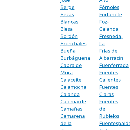
Berge
Fórnoles
Bezas
Fortanete
Blancas
Foz-
Blesa
Calanda
Bordón
Fresneda,
Bronchales
La
Bueña
Frías de
Burbáguena
Albarracín
Cabra de
Fuenferrada
Mora
Fuentes
Calaceite
Calientes
Calamocha
Fuentes
Calanda
Claras
Calomarde
Fuentes
Camañas
de
Camarena
Rubielos
de la
Fuentespald