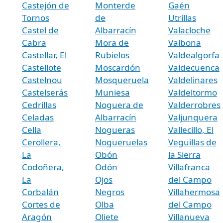
Castejón de
Monterde
Gaén
Tornos
de
Utrillas
Castel de
Albarracín
Valacloche
Cabra
Mora de
Valbona
Castellar, El
Rubielos
Valdealgorfa
Castellote
Moscardón
Valdecuenca
Castelnou
Mosqueruela
Valdelinares
Castelserás
Muniesa
Valdeltormo
Cedrillas
Noguera de
Valderrobres
Celadas
Albarracín
Valjunquera
Cella
Nogueras
Vallecillo, El
Cerollera,
Nogueruelas
Veguillas de
La
Obón
la Sierra
Codoñera,
Odón
Villafranca
La
Ojos
del Campo
Corbalán
Negros
Villahermosa
Cortes de
Olba
del Campo
Aragón
Oliete
Villanueva