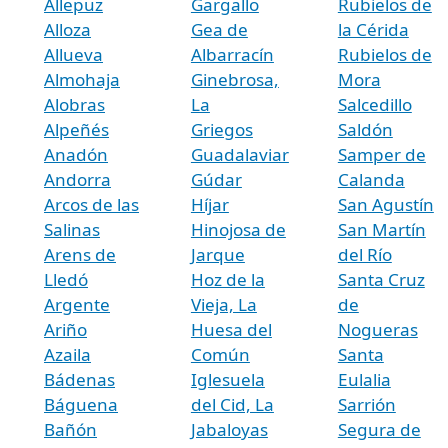
Allepuz
Gargallo
Rubielos de
Alloza
Gea de
la Cérida
Allueva
Albarracín
Rubielos de
Almohaja
Ginebrosa,
Mora
Alobras
La
Salcedillo
Alpeñés
Griegos
Saldón
Anadón
Guadalaviar
Samper de
Andorra
Gúdar
Calanda
Arcos de las
Híjar
San Agustín
Salinas
Hinojosa de
San Martín
Arens de
Jarque
del Río
Lledó
Hoz de la
Santa Cruz
Argente
Vieja, La
de
Ariño
Huesa del
Nogueras
Azaila
Común
Santa
Bádenas
Iglesuela
Eulalia
Báguena
del Cid, La
Sarrión
Bañón
Jabaloyas
Segura de