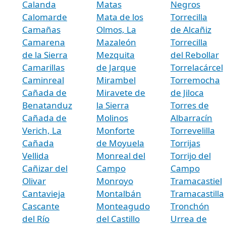
Calanda
Matas
Negros
Calomarde
Mata de los
Torrecilla
Camañas
Olmos, La
de Alcañiz
Camarena
Mazaleón
Torrecilla
de la Sierra
Mezquita
del Rebollar
Camarillas
de Jarque
Torrelacárcel
Caminreal
Mirambel
Torremocha
Cañada de
Miravete de
de Jiloca
Benatanduz
la Sierra
Torres de
Cañada de
Molinos
Albarracín
Verich, La
Monforte
Torrevelilla
Cañada
de Moyuela
Torrijas
Vellida
Monreal del
Torrijo del
Cañizar del
Campo
Campo
Olivar
Monroyo
Tramacastiel
Cantavieja
Montalbán
Tramacastilla
Cascante
Monteagudo
Tronchón
del Río
del Castillo
Urrea de