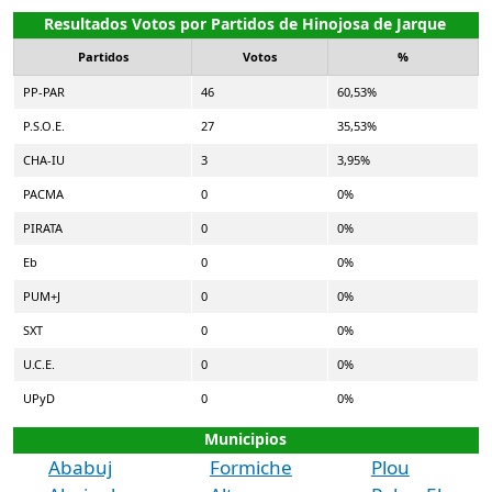
Resultados Votos por Partidos de Hinojosa de Jarque
Partidos
Votos
%
PP-PAR
46
60,53%
P.S.O.E.
27
35,53%
CHA-IU
3
3,95%
PACMA
0
0%
PIRATA
0
0%
Eb
0
0%
PUM+J
0
0%
SXT
0
0%
U.C.E.
0
0%
UPyD
0
0%
Municipios
Ababuj
Formiche
Plou