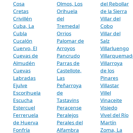
Cosa
Olmos, Los
del Rebollar
Cretas
Orihuela
de la Sierra
Crivillén
del
Villar del
Cuba, La
Tremedal
Cobo
Cubla
Orrios
Villar del
Cucalón
Palomar de
Salz
Cuervo, El
Arroyos
Villarluengo
Cuevas de
Pancrudo
Villarquemad
Almudén
Parras de
Villarroya
Cuevas
Castellote,
de los
Labradas
Las
Pinares
Ejulve
Peñarroya
Villastar
Escorihuela
de
Villel
Escucha
Tastavins
Vinaceite
Estercuel
Peracense
Visiedo
Ferreruela
Peralejos
Vivel del Río
de Huerva
Perales del
Martín
Fonfría
Alfambra
Zoma, La