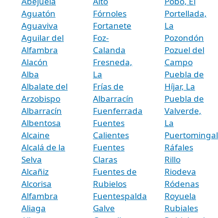
Abejuela
Alto
Pobo, El
Aguatón
Fórnoles
Portellada,
Aguaviva
Fortanete
La
Aguilar del
Foz-
Pozondón
Alfambra
Calanda
Pozuel del
Alacón
Fresneda,
Campo
Alba
La
Puebla de
Albalate del
Frías de
Híjar, La
Arzobispo
Albarracín
Puebla de
Albarracín
Fuenferrada
Valverde,
Albentosa
Fuentes
La
Alcaine
Calientes
Puertominga
Alcalá de la
Fuentes
Ráfales
Selva
Claras
Rillo
Alcañiz
Fuentes de
Riodeva
Alcorisa
Rubielos
Ródenas
Alfambra
Fuentespalda
Royuela
Aliaga
Galve
Rubiales