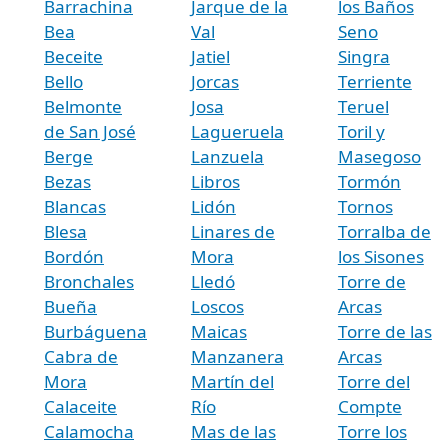
Barrachina
Jarque de la
los Baños
Bea
Val
Seno
Beceite
Jatiel
Singra
Bello
Jorcas
Terriente
Belmonte
Josa
Teruel
de San José
Lagueruela
Toril y
Berge
Lanzuela
Masegoso
Bezas
Libros
Tormón
Blancas
Lidón
Tornos
Blesa
Linares de
Torralba de
Bordón
Mora
los Sisones
Bronchales
Lledó
Torre de
Bueña
Loscos
Arcas
Burbáguena
Maicas
Torre de las
Cabra de
Manzanera
Arcas
Mora
Martín del
Torre del
Calaceite
Río
Compte
Calamocha
Mas de las
Torre los