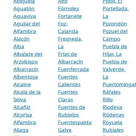
Abejuela
Alto
Pobo, El
Aguatón
Fórnoles
Portellada,
Aguaviva
Fortanete
La
Aguilar del
Foz-
Pozondón
Alfambra
Calanda
Pozuel del
Alacón
Fresneda,
Campo
Alba
La
Puebla de
Albalate del
Frías de
Híjar, La
Arzobispo
Albarracín
Puebla de
Albarracín
Fuenferrada
Valverde,
Albentosa
Fuentes
La
Alcaine
Calientes
Puertominga
Alcalá de la
Fuentes
Ráfales
Selva
Claras
Rillo
Alcañiz
Fuentes de
Riodeva
Alcorisa
Rubielos
Ródenas
Alfambra
Fuentespalda
Royuela
Aliaga
Galve
Rubiales