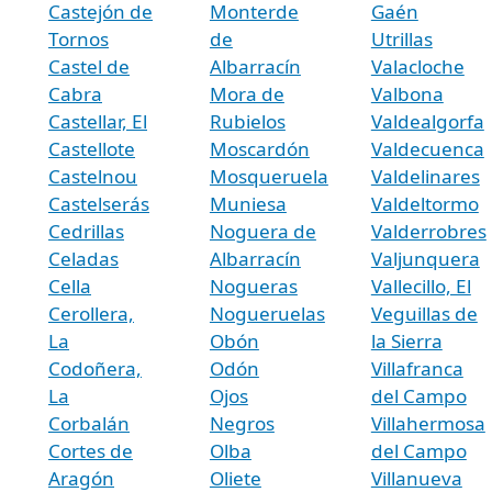
Castejón de
Monterde
Gaén
Tornos
de
Utrillas
Castel de
Albarracín
Valacloche
Cabra
Mora de
Valbona
Castellar, El
Rubielos
Valdealgorfa
Castellote
Moscardón
Valdecuenca
Castelnou
Mosqueruela
Valdelinares
Castelserás
Muniesa
Valdeltormo
Cedrillas
Noguera de
Valderrobres
Celadas
Albarracín
Valjunquera
Cella
Nogueras
Vallecillo, El
Cerollera,
Nogueruelas
Veguillas de
La
Obón
la Sierra
Codoñera,
Odón
Villafranca
La
Ojos
del Campo
Corbalán
Negros
Villahermosa
Cortes de
Olba
del Campo
Aragón
Oliete
Villanueva