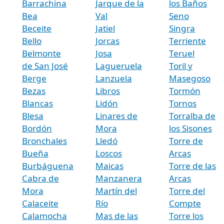
Barrachina
Jarque de la
los Baños
Bea
Val
Seno
Beceite
Jatiel
Singra
Bello
Jorcas
Terriente
Belmonte
Josa
Teruel
de San José
Lagueruela
Toril y
Berge
Lanzuela
Masegoso
Bezas
Libros
Tormón
Blancas
Lidón
Tornos
Blesa
Linares de
Torralba de
Bordón
Mora
los Sisones
Bronchales
Lledó
Torre de
Bueña
Loscos
Arcas
Burbáguena
Maicas
Torre de las
Cabra de
Manzanera
Arcas
Mora
Martín del
Torre del
Calaceite
Río
Compte
Calamocha
Mas de las
Torre los