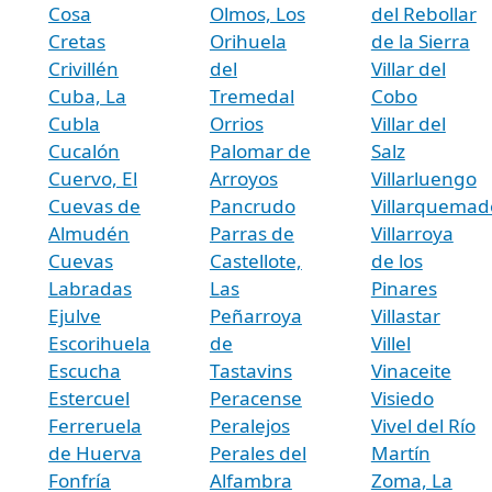
Cosa
Olmos, Los
del Rebollar
Cretas
Orihuela
de la Sierra
Crivillén
del
Villar del
Cuba, La
Tremedal
Cobo
Cubla
Orrios
Villar del
Cucalón
Palomar de
Salz
Cuervo, El
Arroyos
Villarluengo
Cuevas de
Pancrudo
Villarquemad
Almudén
Parras de
Villarroya
Cuevas
Castellote,
de los
Labradas
Las
Pinares
Ejulve
Peñarroya
Villastar
Escorihuela
de
Villel
Escucha
Tastavins
Vinaceite
Estercuel
Peracense
Visiedo
Ferreruela
Peralejos
Vivel del Río
de Huerva
Perales del
Martín
Fonfría
Alfambra
Zoma, La