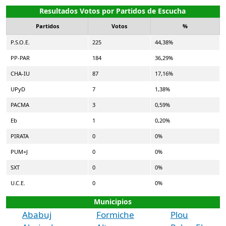
Resultados Votos por Partidos de Escucha
Partidos
Votos
%
P.S.O.E.
225
44,38%
PP-PAR
184
36,29%
CHA-IU
87
17,16%
UPyD
7
1,38%
PACMA
3
0,59%
Eb
1
0,20%
PIRATA
0
0%
PUM+J
0
0%
SXT
0
0%
U.C.E.
0
0%
Municipios
Ababuj
Formiche
Plou