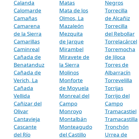
Calanda
Matas
Negros
Calomarde
Mata de los
Torrecilla
Camañas
Olmos, La
de Alcañiz
Camarena
Mazaleón
Torrecilla
de la Sierra
Mezquita
del Rebollar
Camarillas
de Jarque
Torrelacárcel
Caminreal
Mirambel
Torremocha
Cañada de
Miravete de
de Jiloca
Benatanduz
la Sierra
Torres de
Cañada de
Molinos
Albarracín
Verich, La
Monforte
Torrevelilla
Cañada
de Moyuela
Torrijas
Vellida
Monreal del
Torrijo del
Cañizar del
Campo
Campo
Olivar
Monroyo
Tramacastiel
Cantavieja
Montalbán
Tramacastilla
Cascante
Monteagudo
Tronchón
del Río
del Castillo
Urrea de