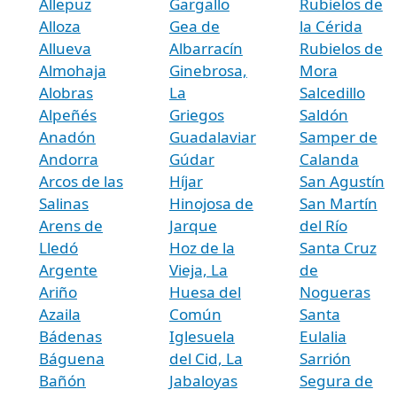
Allepuz
Gargallo
Rubielos de
Alloza
Gea de
la Cérida
Allueva
Albarracín
Rubielos de
Almohaja
Ginebrosa,
Mora
Alobras
La
Salcedillo
Alpeñés
Griegos
Saldón
Anadón
Guadalaviar
Samper de
Andorra
Gúdar
Calanda
Arcos de las
Híjar
San Agustín
Salinas
Hinojosa de
San Martín
Arens de
Jarque
del Río
Lledó
Hoz de la
Santa Cruz
Argente
Vieja, La
de
Ariño
Huesa del
Nogueras
Azaila
Común
Santa
Bádenas
Iglesuela
Eulalia
Báguena
del Cid, La
Sarrión
Bañón
Jabaloyas
Segura de